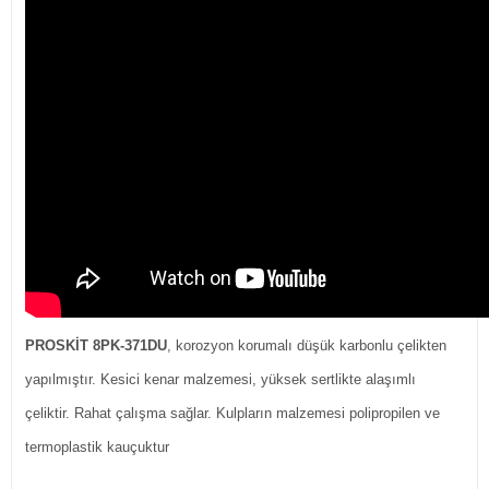
PROSKİT 8PK-371DU
, korozyon korumalı düşük karbonlu çelikten
yapılmıştır. Kesici kenar malzemesi, yüksek sertlikte alaşımlı
çeliktir. Rahat çalışma sağlar. Kulpların malzemesi polipropilen ve
termoplastik kauçuktur