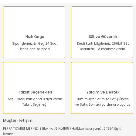
Ürün fiyatı diğer sitelerden daha pahalı.
Bu ürüne benzer farklı alternatifler olmalı.
Hızlı Kargo
SSL ve Güvenlik
Siparişleriniz En Geç 24 Saat
Kredi kartı bilgileriniz 256bit SSL
İçerisinde Kargoda
sertifikası ile korunmaktadır.
Gönder
Taksit Seçenekleri
Yardım ve Destek
Seçili kredi kartlarına 9 aya varan
Tüm müşterilerimize Satış Öncesi
Taksit Seçeneği
ve Satış Sonrası yardımcı oluyoruz
Müşteri İletişim
PERPA TİCARET MERKEZİ B Blok Kat:8 No:1105 (Halkbankası yanı) , 34384 Şişli/
İstanbul