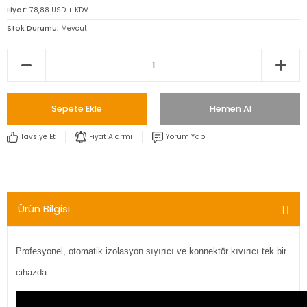
Fiyat
78,88 USD + KDV
Stok Durumu
Mevcut
Sepete Ekle
Hemen Al
Tavsiye Et
Fiyat Alarmı
Yorum Yap
Ürün Bilgisi
Profesyonel, otomatik izolasyon sıyırıcı ve konnektör kıvırıcı tek bir
cihazda.