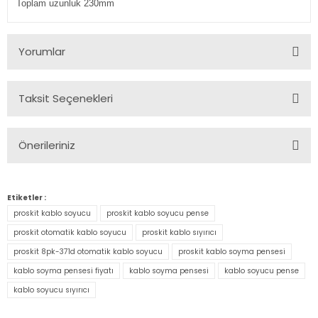
Toplam uzunluk 230mm
Yorumlar
Taksit Seçenekleri
Bu ürüne ilk yorumu siz yapın!
Önerileriniz
Yorum Yaz
Bu ürünün fiyat bilgisi, resim, ürün açıklamalarında ve diğer
konularda yetersiz gördüğünüz noktaları öneri formunu
Etiketler :
kullanarak tarafımıza iletebilirsiniz.
proskit kablo soyucu
proskit kablo soyucu pense
Görüş ve önerileriniz için teşekkür ederiz.
proskit otomatik kablo soyucu
proskit kablo sıyırıcı
proskit 8pk-371d otomatik kablo soyucu
proskit kablo soyma pensesi
Ürün resmi kalitesiz, bozuk veya görüntülenemiyor.
kablo soyma pensesi fiyatı
kablo soyma pensesi
kablo soyucu pense
Ürün açıklamasında eksik bilgiler bulunuyor.
kablo soyucu sıyırıcı
Ürün bilgilerinde hatalar bulunuyor.