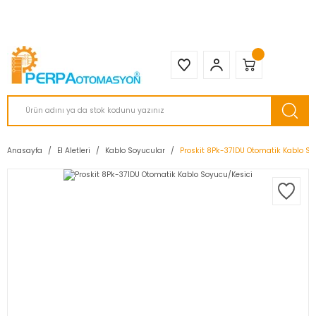
2950 TL ve Üstü Tüm Siparişlerinizde KARGO BEDAVA ( HepsiJET )
Anasayfa
El Aletleri
Kablo Soyucular
Proskit 8Pk-371DU Otomatik Kablo So