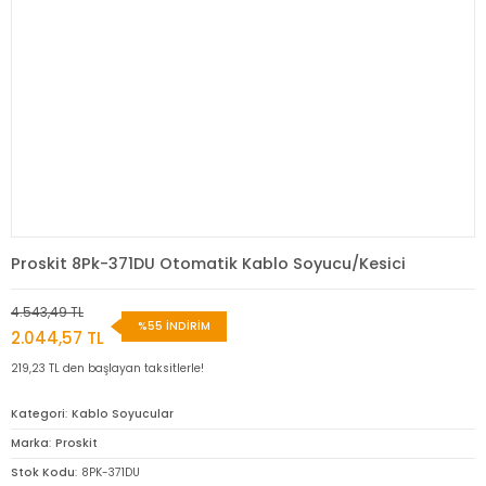
Proskit 8Pk-371DU Otomatik Kablo Soyucu/Kesici
4.543,49 TL
%55 İNDİRİM
2.044,57 TL
219,23 TL den başlayan taksitlerle!
Kategori
Kablo Soyucular
Marka
Proskit
Stok Kodu
8PK-371DU