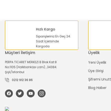
Bu ürüne benzer farklı alternatifler olmalı.
Hızlı Kargo
Siparişleriniz En Geç 24
Saat İçerisinde
Kargoda
Müşteri İletişim
Üyelik
PERPA TİCARET MERKEZİ B Blok Kat:8
Yeni Üyelik
No:1105 (Halkbankası yanı) , 34384
Üye Girişi
Şişli/İstanbul
Şifremi Unu
0212 912 36 86
Blog Haber