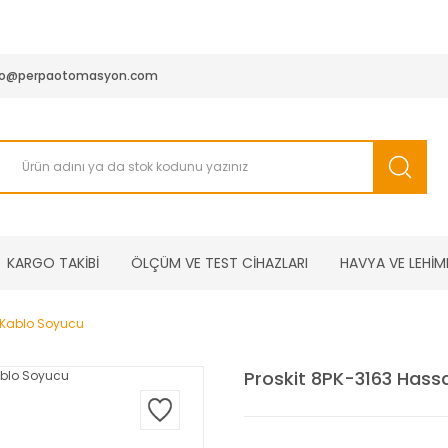
950 TL ve Üstü Tüm Siparişlerinizde KARGO BEDAVA ( HepsiJET
fo@perpaotomasyon.com
KARGO TAKİBİ
ÖLÇÜM VE TEST CİHAZLARI
HAVYA VE LEHİM
 Kablo Soyucu
Proskit 8PK-3163 Hass