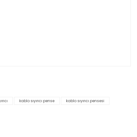
za iletebilirsiniz.
ırıcı
kablo sıyırıcı pense
kablo sıyırıcı pensesi