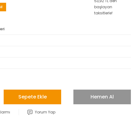
53,92 TL den
İM
başlayan
taksitlerle!
eri
Sepete Ekle
Hemen Al
Alarmı
Yorum Yap