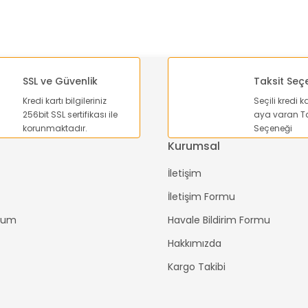
SSL ve Güvenlik
Taksit Seç
Kredi kartı bilgileriniz
Seçili kredi k
Gönder
256bit SSL sertifikası ile
aya varan Ta
korunmaktadır.
Seçeneği
Kurumsal
İletişim
İletişim Formu
ttum
Havale Bildirim Formu
Hakkımızda
Kargo Takibi