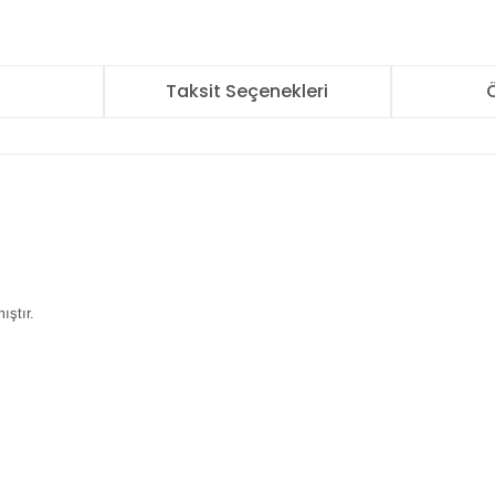
r
Taksit Seçenekleri
Ö
mıştır.