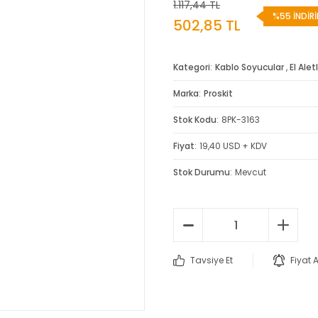
1.117,44 TL
%55 İNDİR
502,85 TL
Kategori
Kablo Soyucular
,
El Aletl
Marka
Proskit
Stok Kodu
8PK-3163
Fiyat
19,40 USD + KDV
Stok Durumu
Mevcut
Tavsiye Et
Fiyat 