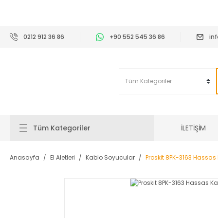
2
0212 912 36 86
+90 552 545 36 86
in
İLETİŞİM
Tüm Kategoriler
Anasayfa
El Aletleri
Kablo Soyucular
Proskit 8PK-3163 Hassas