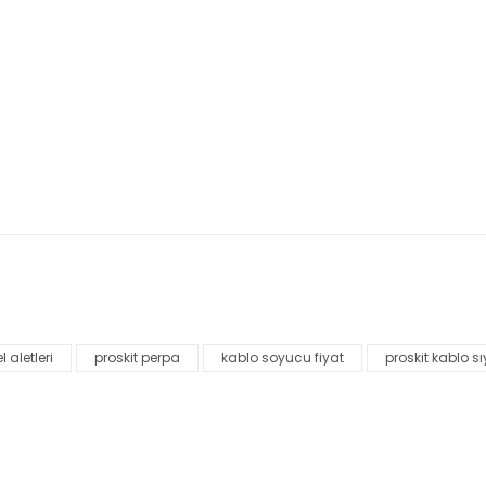
nularda yetersiz gördüğünüz noktaları öneri formunu kullanarak tarafımı
Bu ürüne ilk yorumu siz yapın!
l aletleri
proskit perpa
kablo soyucu fiyat
proskit kablo sıy
Yorum Yaz