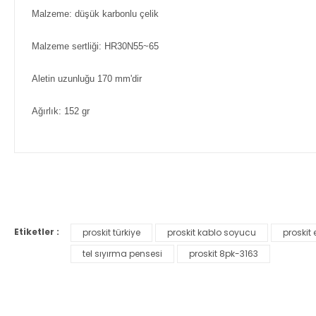
Malzeme: düşük karbonlu çelik
Malzeme sertliği: HR30N55~65
Aletin uzunluğu 170 mm'dir
Ağırlık: 152 gr
Bu ürünün fiyat bilgisi, resim, ürün açıklamalarında ve diğer ko
Görüş ve önerileriniz için teşekkür ederiz.
Etiketler :
proskit türkiye
proskit kablo soyucu
proskit e
Ürün resmi kalitesiz, bozuk veya görüntülenemiyor.
tel sıyırma pensesi
proskit 8pk-3163
Ürün açıklamasında eksik bilgiler bulunuyor.
Ürün bilgilerinde hatalar bulunuyor.
Ürün fiyatı diğer sitelerden daha pahalı.