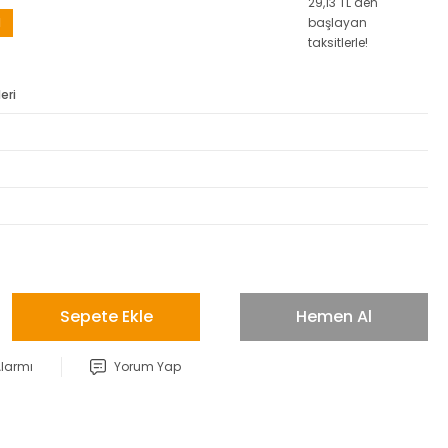
29,13 TL den
M
başlayan
taksitlerle!
eri
Sepete Ekle
Hemen Al
Alarmı
Yorum Yap