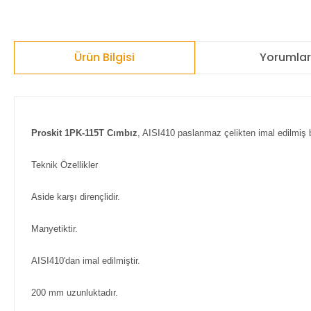
Ürün Bilgisi
Yorumla
Proskit 1PK-115T Cımbız
, AISI410 paslanmaz çelikten imal edilmiş bu
Teknik Özellikler
Aside karşı dirençlidir.
Manyetiktir.
AISI410'dan imal edilmiştir.
200 mm uzunluktadır.