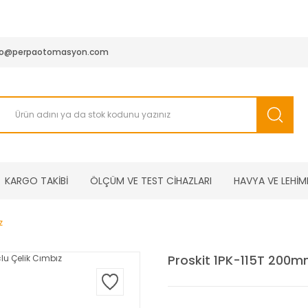
950 TL ve Üstü Tüm Siparişlerinizde KARGO BEDAVA ( HepsiJET
fo@perpaotomasyon.com
KARGO TAKİBİ
ÖLÇÜM VE TEST CİHAZLARI
HAVYA VE LEHİM
z
Proskit 1PK-115T 200mm