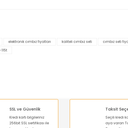
nularda yetersiz gördüğünüz noktaları öneri formunu kullanarak tarafımı
Bu ürüne ilk yorumu siz yapın!
elektronik cımbız fiyatları
kaliteli cımbız seti
cımbız seti fiya
Yorum Yaz
-115t
SSL ve Güvenlik
Taksit Seç
Kredi kartı bilgileriniz
Seçili kredi k
Gönder
256bit SSL sertifikası ile
aya varan Ta