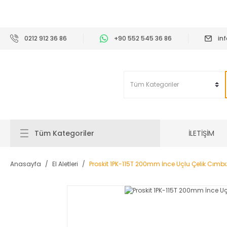
2
0212 912 36 86
+90 552 545 36 86
in
İLETİŞİM
Tüm Kategoriler
Anasayfa
El Aletleri
Proskit 1PK-115T 200mm İnce Uçlu Çelik Cımbı