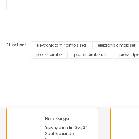
Bu ürünün fiyat bilgisi, resim, ürün açıklamalarında ve diğer ko
Görüş ve önerileriniz için teşekkür ederiz.
Etiketler :
elektronik tamir cımbız seti
elektronik cımbız seti
Ürün resmi kalitesiz, bozuk veya görüntülenemiyor.
proskit cımbız
proskit cımbız seti
proskit 1pk
Ürün açıklamasında eksik bilgiler bulunuyor.
Ürün bilgilerinde hatalar bulunuyor.
Ürün fiyatı diğer sitelerden daha pahalı.
Bu ürüne benzer farklı alternatifler olmalı.
Hızlı Kargo
Siparişleriniz En Geç 24
Saat İçerisinde