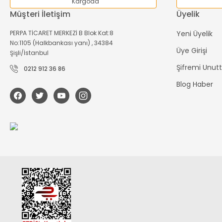
Kargoda
Müşteri İletişim
Üyelik
PERPA TİCARET MERKEZİ B Blok Kat:8
Yeni Üyelik
No:1105 (Halkbankası yanı) , 34384
Üye Girişi
Şişli/İstanbul
Şifremi Unu
0212 912 36 86
Blog Haber