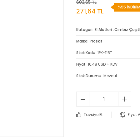
603,65 TL
%55 İNDİRİ
271,64 TL
Kategori
El Aletleri
,
Cımbız Çeşitl
Marka
Proskit
Stok Kodu
1PK-115T
Fiyat
10,48 USD + KDV
Stok Durumu
Mevcut
Tavsiye Et
Fiyat 