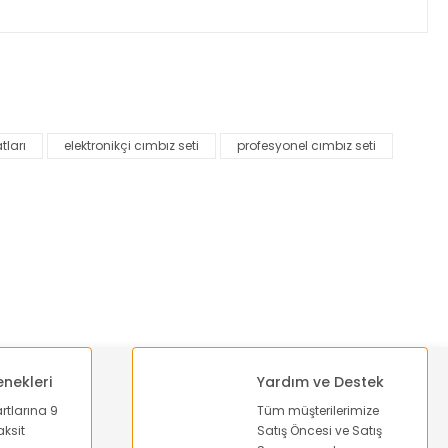
za iletebilirsiniz.
tları
elektronikçi cımbız seti
profesyonel cımbız seti
enekleri
Yardım ve Destek
artlarına 9
Tüm müşterilerimize
ksit
Satış Öncesi ve Satış