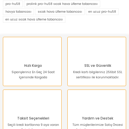
kullanarak tarafımıza iletebilirsiniz.
pro-hu58
prolink pro-hu58 sıcak hava üfleme tabancası
Görüş ve önerileriniz için teşekkür ederiz.
havya tabancası
sıcak hava üfleme tabancası
en ucuz pro-hu58
en ucuz sıcak hava üfleme tabancası
Ürün resmi kalitesiz, bozuk veya görüntülenemiyor.
Ürün açıklamasında eksik bilgiler bulunuyor.
Ürün bilgilerinde hatalar bulunuyor.
Ürün fiyatı diğer sitelerden daha pahalı.
Bu ürüne benzer farklı alternatifler olmalı.
Hızlı Kargo
SSL ve Güvenlik
Siparişleriniz En Geç 24 Saat
Kredi kartı bilgileriniz 256bit SSL
İçerisinde Kargoda
sertifikası ile korunmaktadır.
Gönder
Taksit Seçenekleri
Yardım ve Destek
Seçili kredi kartlarına 9 aya varan
Tüm müşterilerimize Satış Öncesi