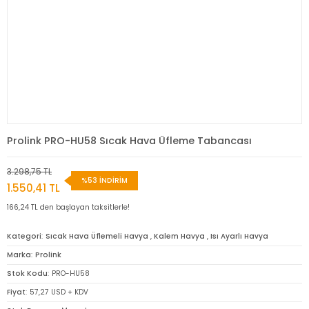
Prolink PRO-HU58 Sıcak Hava Üfleme Tabancası
3.298,75 TL
%53 İNDİRİM
1.550,41 TL
166,24 TL den başlayan taksitlerle!
Kategori
Sıcak Hava Üflemeli Havya
,
Kalem Havya
,
Isı Ayarlı Havya
Marka
Prolink
Stok Kodu
PRO-HU58
Fiyat
57,27 USD + KDV