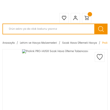
2950 TL ve Üstü Tüm Siparişlerinizde KARGO BEDAVA ( HepsiJET )
Anasayfa
Lehim ve Havya Malzemeleri
Sıcak Hava Üflemeli Havya
Proli