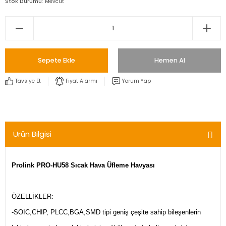
Stok Durumu
Mevcut
Sepete Ekle
Hemen Al
Tavsiye Et
Fiyat Alarmı
Yorum Yap
Ürün Bilgisi
Prolink PRO-HU58 Sıcak Hava Üfleme Havyası
ÖZELLİKLER:
-SOIC,CHIP, PLCC,BGA,SMD tipi geniş çeşite sahip bileşenlerin