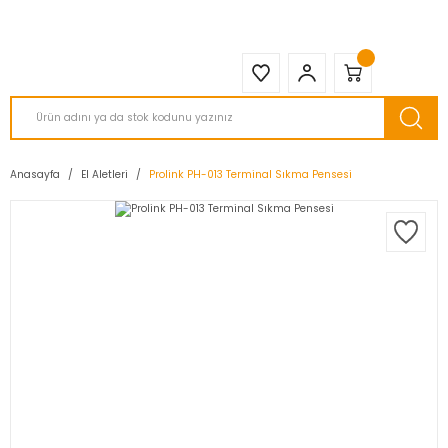
2950 TL ve Üstü Tüm Siparişlerinizde KARGO BEDAVA ( HepsiJET )
Anasayfa
El Aletleri
Prolink PH-013 Terminal Sıkma Pensesi