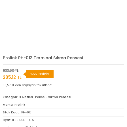
Prolink PH-013 Terminal Sıkma Pensesi
633,60 TL
%55 İNDİRİM
285,12 TL
30,57 TL den başlayan taksitlerle!
Kategori
El Aletleri
,
Pense - Sıkma Pensesi
Marka
Prolink
Stok Kodu
PH-013
Fiyat
11,00 USD + KDV