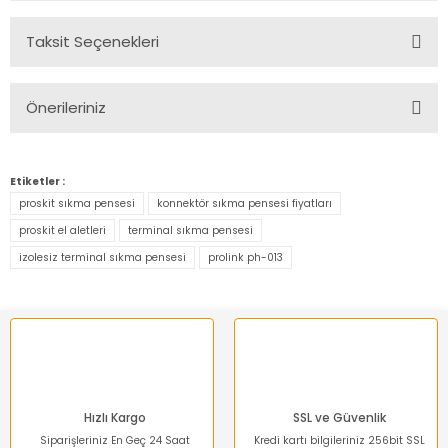
Taksit Seçenekleri
Bu ürüne ilk yorumu siz yapın!
Önerileriniz
Yorum Yaz
Bu ürünün fiyat bilgisi, resim, ürün açıklamalarında ve diğer
konularda yetersiz gördüğünüz noktaları öneri formunu
Etiketler :
kullanarak tarafımıza iletebilirsiniz.
proskit sıkma pensesi
konnektör sıkma pensesi fiyatları
Görüş ve önerileriniz için teşekkür ederiz.
proskit el aletleri
terminal sıkma pensesi
izolesiz terminal sıkma pensesi
prolink ph-013
Ürün resmi kalitesiz, bozuk veya görüntülenemiyor.
Ürün açıklamasında eksik bilgiler bulunuyor.
Ürün bilgilerinde hatalar bulunuyor.
Ürün fiyatı diğer sitelerden daha pahalı.
Bu ürüne benzer farklı alternatifler olmalı.
Hızlı Kargo
SSL ve Güvenlik
Siparişleriniz En Geç 24 Saat
Kredi kartı bilgileriniz 256bit SSL