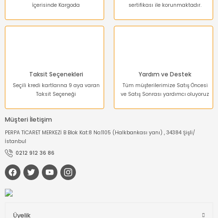
İçerisinde Kargoda
sertifikası ile korunmaktadır.
Gönder
Taksit Seçenekleri
Yardım ve Destek
Seçili kredi kartlarına 9 aya varan
Tüm müşterilerimize Satış Öncesi
Taksit Seçeneği
ve Satış Sonrası yardımcı oluyoruz
Müşteri İletişim
PERPA TİCARET MERKEZİ B Blok Kat:8 No:1105 (Halkbankası yanı) , 34384 Şişli/
İstanbul
0212 912 36 86
Üyelik