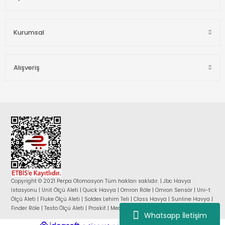
Kurumsal
Alışveriş
Copyright © 2021 Perpa Otomasyon Tüm hakları saklıdır. | Jbc Havya
İstasyonu | Unit Ölçü Aleti | Quick Havya | Omron Röle | Omron Sensör | Uni-t
Ölçü Aleti | Fluke Ölçü Aleti | Soldex Lehim Teli | Class Havya | Sunline Havya |
Finder Röle | Testo Ölçü Aleti | Proskit | Mean Well Güç Kaynağı |
Whatsapp İletişim