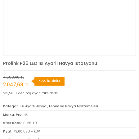
Prolink P26 LED Isı Ayarlı Havya İstasyonu
4.550,40 TL
%55 İNDİRİM
2.047,68 TL
219,56 TL den başlayan taksitlerle!
Kategori
Isı Ayarlı Havya
,
Lehim ve Havya Malzemeleri
Marka
Prolink
Stok Kodu
P-26LED
Fiyat
79,00 USD + KDV