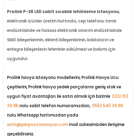
Prolink P-26 LED sabit sıcaklık lehimleme istasyonu
,
elektronik ürünler üretim hattında, cep telefonu tamir
endüstrisinde ve hassas elektronik onarım endüstrisinde
SMD bileşenlerinin, eklenti bileşenlerinin, kabloların ve
entegre bileşenlerin lehiminin sökülmesi ve bakımı için
uygundur.
Prolink havya istasyonu modellerini, Prolink Havya Ucu
çeşitlerini, Prolink havya yedek parçalarını geniş stok ve
uygun fiyat avantajları ile satın almak için bizimle
0212 912
36 86
nolu sabit telefon numaramızdan,
0552 545 36 86
nolu Whatsapp hattımızdan yada
satis@perpaotomasyon.com
mail adresimizden iletişime
geçebilirsiniz.