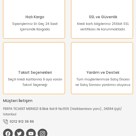
Bu ürüne benzer farklı alternatifler olmalı.
Hızlı Kargo
SSL ve Güvenlik
Siparişleriniz En Geç 24 Saat
Kredi kartı bilgileriniz 256bit SSL
İçerisinde Kargoda
sertifikası ile korunmaktadır.
Gönder
Taksit Seçenekleri
Yardım ve Destek
Seçili kredi kartlarına 9 aya varan
Tüm müşterilerimize Satış Öncesi
Taksit Seçeneği
ve Satış Sonrası yardımcı oluyoruz
Müşteri İletişim
PERPA TİCARET MERKEZİ B Blok Kat:8 No:1105 (Halkbankası yanı) , 34384 Şişli/
İstanbul
0212 912 36 86