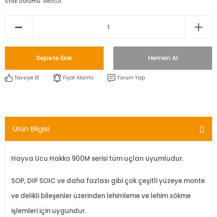
Stok Durumu
Mevcut
Sepete Ekle
Hemen Al
Tavsiye Et
Fiyat Alarmı
Yorum Yap
Ürün Bilgisi
Hayva Ucu Hakko 900M serisi tüm uçları uyumludur.
SOP, DIP SOIC ve daha fazlası gibi çok çeşitli yüzeye monte
ve delikli bileşenler üzerinden lehimleme ve lehim sökme
işlemleri için uygundur.