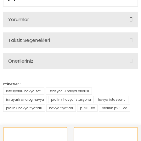
Yorumlar
Taksit Seçenekleri
Bu ürüne ilk yorumu siz yapın!
Önerileriniz
Yorum Yaz
Bu ürünün fiyat bilgisi, resim, ürün açıklamalarında ve diğer
konularda yetersiz gördüğünüz noktaları öneri formunu
Etiketler :
kullanarak tarafımıza iletebilirsiniz.
istasyonlu havya seti
istasyonlu havya önerisi
Görüş ve önerileriniz için teşekkür ederiz.
isı ayarlı analog havya
prolink havya istasyonu
havya istasyonu
prolink havya fiyatları
havya fiyatları
p-26-sw
prolink p26-led
Ürün resmi kalitesiz, bozuk veya görüntülenemiyor.
Ürün açıklamasında eksik bilgiler bulunuyor.
Ürün bilgilerinde hatalar bulunuyor.
Ürün fiyatı diğer sitelerden daha pahalı.