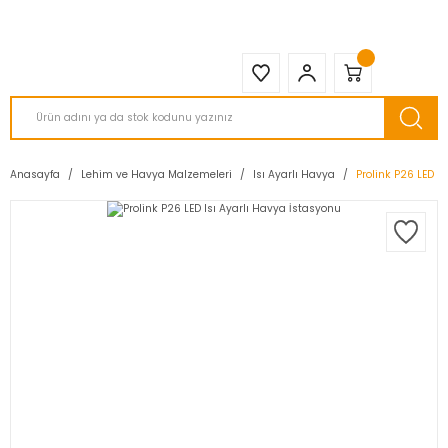
2950 TL ve Üstü Tüm Siparişlerinizde KARGO BEDAVA ( HepsiJET )
Anasayfa
Lehim ve Havya Malzemeleri
Isı Ayarlı Havya
Prolink P26 LED I