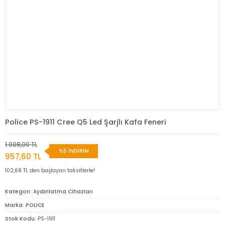
Police PS-1911 Cree Q5 Led Şarjlı Kafa Feneri
1.008,00 TL
%5 İNDİRİM
957,60 TL
102,68 TL den başlayan taksitlerle!
Kategori
Aydınlatma Cihazları
Marka
POLICE
Stok Kodu
PS-1911