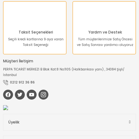
Gönder
Taksit Seçenekleri
Yardım ve Destek
Seçili kredi kartlarına 9 aya varan
Tüm müşterilerimize Satış Öncesi
Taksit Seçeneği
ve Satış Sonrası yardımcı oluyoruz
Müşteri İletişim
PERPA TİCARET MERKEZİ B Blok Kat:8 No:1105 (Halkbankası yanı) , 34384 Şişli/
İstanbul
0212 912 36 86
Üyelik