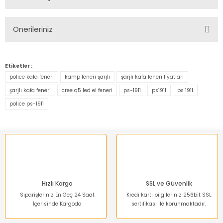
Bu ürüne ilk yorumu siz yapın!
Önerileriniz
Yorum Yaz
Bu ürünün fiyat bilgisi, resim, ürün açıklamalarında ve diğer
konularda yetersiz gördüğünüz noktaları öneri formunu
Etiketler :
kullanarak tarafımıza iletebilirsiniz.
police kafa feneri
kamp feneri şarjlı
şarjlı kafa feneri fiyatları
Görüş ve önerileriniz için teşekkür ederiz.
şarjlı kafa feneri
cree q5 led el feneri
ps-1911
ps1911
ps 1911
police ps-1911
Ürün resmi kalitesiz, bozuk veya görüntülenemiyor.
Ürün açıklamasında eksik bilgiler bulunuyor.
Ürün bilgilerinde hatalar bulunuyor.
Ürün fiyatı diğer sitelerden daha pahalı.
Bu ürüne benzer farklı alternatifler olmalı.
Hızlı Kargo
SSL ve Güvenlik
Siparişleriniz En Geç 24 Saat
Kredi kartı bilgileriniz 256bit SSL
İçerisinde Kargoda
sertifikası ile korunmaktadır.