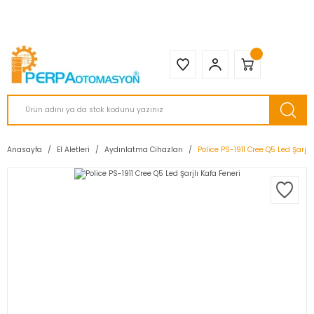
2950 TL ve Üstü Tüm Siparişlerinizde KARGO BEDAVA ( HepsiJET )
Anasayfa
El Aletleri
Aydınlatma Cihazları
Police PS-1911 Cree Q5 Led Şarjlı