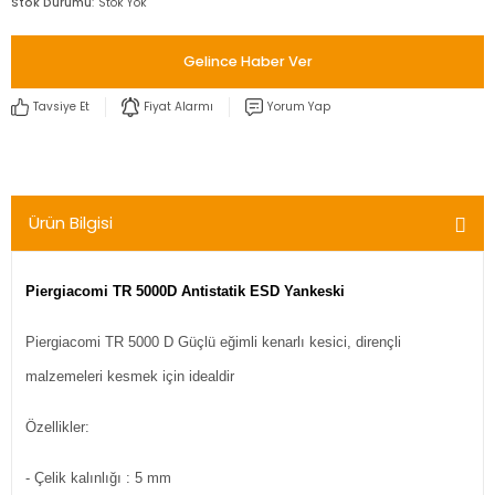
Stok Durumu
Stok Yok
Gelince Haber Ver
Tavsiye Et
Fiyat Alarmı
Yorum Yap
Ürün Bilgisi
Piergiacomi TR 5000D Antistatik ESD Yankeski
Piergiacomi TR 5000 D Güçlü eğimli kenarlı kesici, dirençli
malzemeleri kesmek için idealdir
Özellikler:
- Çelik kalınlığı : 5 mm