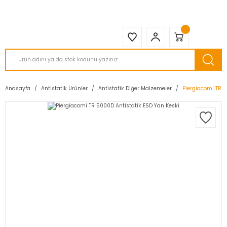
2950 TL ve Üstü Tüm Siparişlerinizde KARGO BEDAVA ( HepsiJET )
Anasayfa
Antistatik Ürünler
Antistatik Diğer Malzemeler
Piergiacomi TR 5