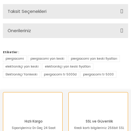
Taksit Seçenekleri
Bu ürüne ilk yorumu siz yapın!
Önerileriniz
Yorum Yaz
Bu ürünün fiyat bilgisi, resim, ürün açıklamalarında ve diğer
konularda yetersiz gördüğünüz noktaları öneri formunu
Etiketler :
kullanarak tarafımıza iletebilirsiniz.
piergiacomi
piergiacomi yan keski
piergiacomi yan keski fiyatları
Görüş ve önerileriniz için teşekkür ederiz.
elektronikçi yan keski
elektronikçi yan keski fiyatları
Elektronikçi Yankeski
piergiacomi tr 5000d
piergiacomi tr 5000
Ürün resmi kalitesiz, bozuk veya görüntülenemiyor.
Ürün açıklamasında eksik bilgiler bulunuyor.
Ürün bilgilerinde hatalar bulunuyor.
Ürün fiyatı diğer sitelerden daha pahalı.
Bu ürüne benzer farklı alternatifler olmalı.
Hızlı Kargo
SSL ve Güvenlik
Siparişleriniz En Geç 24 Saat
Kredi kartı bilgileriniz 256bit SSL