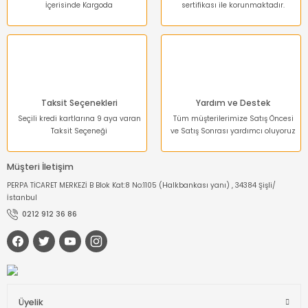
İçerisinde Kargoda
sertifikası ile korunmaktadır.
Gönder
Taksit Seçenekleri
Yardım ve Destek
Seçili kredi kartlarına 9 aya varan
Tüm müşterilerimize Satış Öncesi
Taksit Seçeneği
ve Satış Sonrası yardımcı oluyoruz
Müşteri İletişim
PERPA TİCARET MERKEZİ B Blok Kat:8 No:1105 (Halkbankası yanı) , 34384 Şişli/
İstanbul
0212 912 36 86
Üyelik