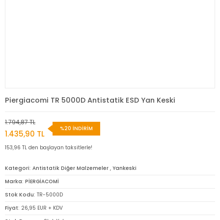
Piergiacomi TR 5000D Antistatik ESD Yan Keski
1.794,87 TL
%20 İNDİRİM
1.435,90 TL
153,96 TL den başlayan taksitlerle!
Kategori
Antistatik Diğer Malzemeler
,
Yankeski
Marka
PİERGİACOMİ
Stok Kodu
TR-5000D
Fiyat
26,95 EUR + KDV