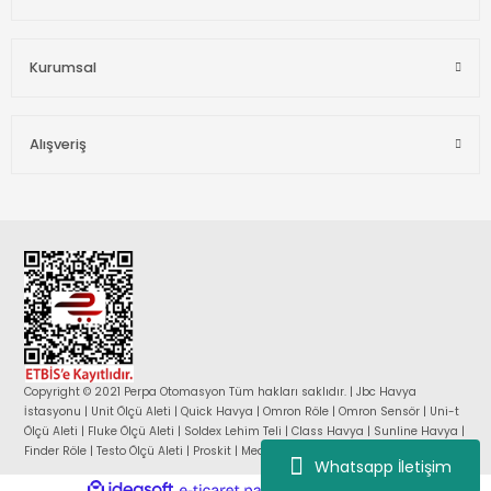
Kurumsal
Alışveriş
Copyright © 2021 Perpa Otomasyon Tüm hakları saklıdır. | Jbc Havya
İstasyonu | Unit Ölçü Aleti | Quick Havya | Omron Röle | Omron Sensör | Uni-t
Ölçü Aleti | Fluke Ölçü Aleti | Soldex Lehim Teli | Class Havya | Sunline Havya |
Finder Röle | Testo Ölçü Aleti | Proskit | Mean Well Güç Kaynağı |
Whatsapp İletişim
ideasoft
ile
e-