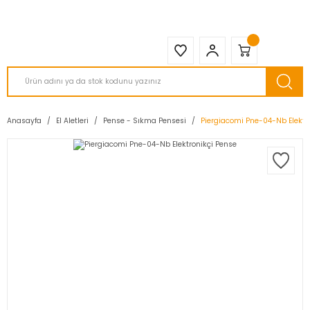
2950 TL ve Üstü Tüm Siparişlerinizde KARGO BEDAVA ( HepsiJET )
Anasayfa
El Aletleri
Pense - Sıkma Pensesi
Piergiacomi Pne-04-Nb Elektr