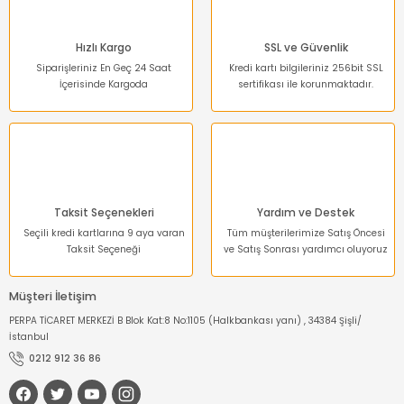
Bu ürüne benzer farklı alternatifler olmalı.
Hızlı Kargo
SSL ve Güvenlik
Siparişleriniz En Geç 24 Saat
Kredi kartı bilgileriniz 256bit SSL
İçerisinde Kargoda
sertifikası ile korunmaktadır.
Gönder
Taksit Seçenekleri
Yardım ve Destek
Seçili kredi kartlarına 9 aya varan
Tüm müşterilerimize Satış Öncesi
Taksit Seçeneği
ve Satış Sonrası yardımcı oluyoruz
Müşteri İletişim
PERPA TİCARET MERKEZİ B Blok Kat:8 No:1105 (Halkbankası yanı) , 34384 Şişli/
İstanbul
0212 912 36 86