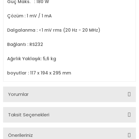
Güç
Maks. : 180 W
Çözüm
: 1 mV / 1 mA
Dalgalanma
: <1 mV rms (20 Hz - 20 MHz)
Bağlantı
: RS232
Ağırlık
Yaklaşık: 5,6 kg
boyutlar
: 117 x 194 x 295 mm
Yorumlar
Taksit Seçenekleri
Bu ürüne ilk yorumu siz yapın!
Önerileriniz
Yorum Yaz