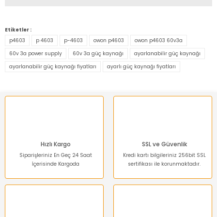
Bu ürünün fiyat bilgisi, resim, ürün açıklamalarında ve diğer
konularda yetersiz gördüğünüz noktaları öneri formunu
Etiketler :
kullanarak tarafımıza iletebilirsiniz.
p4603
p 4603
p-4603
owon p4603
owon p4603 60v3a
Görüş ve önerileriniz için teşekkür ederiz.
60v 3a power supply
60v 3a güç kaynağı
ayarlanabilir güç kaynağı
ayarlanabilir güç kaynağı fiyatları
ayarlı güç kaynağı fiyatları
Ürün resmi kalitesiz, bozuk veya görüntülenemiyor.
Ürün açıklamasında eksik bilgiler bulunuyor.
Ürün bilgilerinde hatalar bulunuyor.
Ürün fiyatı diğer sitelerden daha pahalı.
Bu ürüne benzer farklı alternatifler olmalı.
Hızlı Kargo
SSL ve Güvenlik
Siparişleriniz En Geç 24 Saat
Kredi kartı bilgileriniz 256bit SSL
İçerisinde Kargoda
sertifikası ile korunmaktadır.
Gönder