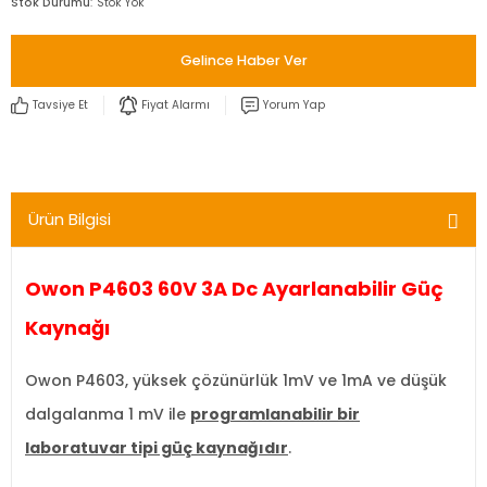
Stok Durumu
Stok Yok
Gelince Haber Ver
Tavsiye Et
Fiyat Alarmı
Yorum Yap
Ürün Bilgisi
Owon P4603 60V 3A Dc Ayarlanabilir Güç
Kaynağı
Owon P4603, yüksek çözünürlük 1mV ve 1mA ve düşük
dalgalanma 1 mV ile
programlanabilir bir
laboratuvar tipi güç kaynağıdır
.