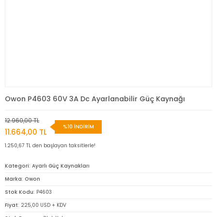
Owon P4603 60V 3A Dc Ayarlanabilir Güç Kaynağı
12.960,00 TL
%10 İNDİRİM
11.664,00 TL
1.250,67 TL den başlayan taksitlerle!
Kategori
Ayarlı Güç Kaynakları
Marka
Owon
Stok Kodu
P4603
Fiyat
225,00 USD + KDV