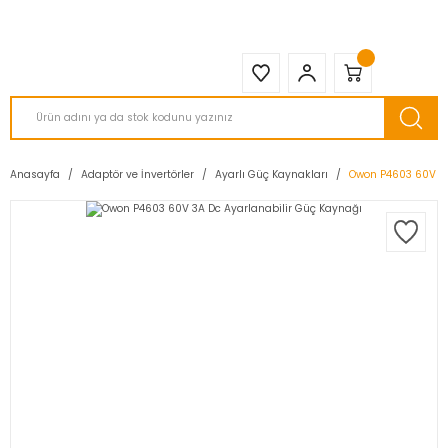
2950 TL ve Üstü Tüm Siparişlerinizde KARGO BEDAVA ( HepsiJET )
Anasayfa
Adaptör ve İnvertörler
Ayarlı Güç Kaynakları
Owon P4603 60V 3A