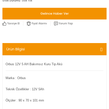
Stok Durumu
Stok Yok
Gelince Haber Ver
Tavsiye Et
Fiyat Alarmı
Yorum Yap
Ürün Bilgisi
Orbus 12V 5 AH Bakımsız Kuru Tip
Akü
Marka : Orbus
Teknik Özellikler : 12V 5Ah
Ölçüler
: 90 x 70 x 101 mm