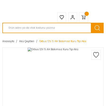
2950 TL ve Üstü Tüm Siparişlerinizde KARGO BEDAVA ( HepsiJET )
Anasayfa
Akü Çeşitleri
Orbus 12V 5 AH Bakımsız Kuru Tip Akü