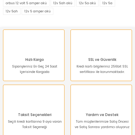
orbus 12 volt 5 amper akü
12v 5ah akü
12v 5a akü
12v 5a
12v 5ah
12v 5 amper akü
Ürün resmi kalitesiz, bozuk veya görüntülenemiyor.
Ürün açıklamasında eksik bilgiler bulunuyor.
Ürün bilgilerinde hatalar bulunuyor.
Ürün fiyatı diğer sitelerden daha pahalı.
Bu ürüne benzer farklı alternatifler olmalı.
Hızlı Kargo
SSL ve Güvenlik
Siparişleriniz En Geç 24 Saat
Kredi kartı bilgileriniz 256bit SSL
İçerisinde Kargoda
sertifikası ile korunmaktadır.
Gönder
Taksit Seçenekleri
Yardım ve Destek
Seçili kredi kartlarına 9 aya varan
Tüm müşterilerimize Satış Öncesi
Taksit Seçeneği
ve Satış Sonrası yardımcı oluyoruz