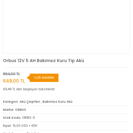
Orbus 12V 5 AH Bakımsız Kuru Tip Akü
864,00 TL
%25 İNDİRİM
648,00 TL
69,48 TL den başlayan taksitlerle!
Kategori
Akü Çeşitleri
,
Bakımsız Kuru Akü
Marka
ORBUS
Stok Kodu
ORB12-5
Fiyat
15,00 USD + KDV