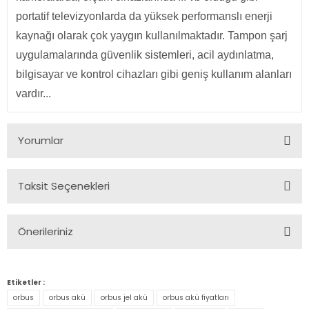
portatif televizyonlarda da yüksek performanslı enerji
kaynağı olarak çok yaygın kullanılmaktadır. Tampon şarj
uygulamalarında güvenlik sistemleri, acil aydınlatma,
bilgisayar ve kontrol cihazları gibi geniş kullanım alanları
vardır...
Yorumlar
Taksit Seçenekleri
Bu ürüne ilk yorumu siz yapın!
Önerileriniz
Yorum Yaz
Bu ürünün fiyat bilgisi, resim, ürün açıklamalarında ve diğer
konularda yetersiz gördüğünüz noktaları öneri formunu
Etiketler :
kullanarak tarafımıza iletebilirsiniz.
orbus
orbus akü
orbus jel akü
orbus akü fiyatları
Görüş ve önerileriniz için teşekkür ederiz.