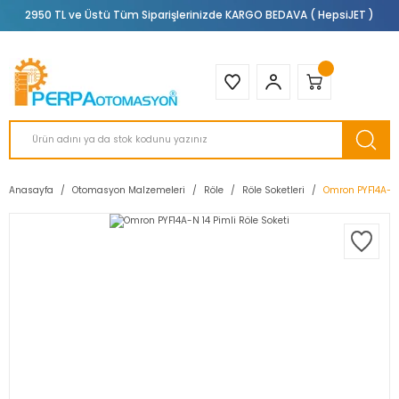
2950 TL ve Üstü Tüm Siparişlerinizde KARGO BEDAVA ( HepsiJET )
Anasayfa
Otomasyon Malzemeleri
Röle
Röle Soketleri
Omron PYF14A-N 