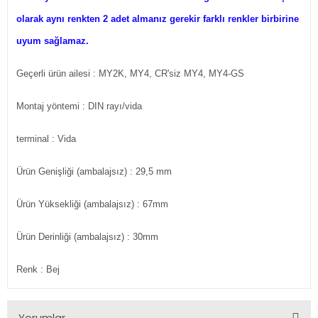
olarak aynı renkten 2 adet almanız gerekir farklı renkler birbirine
uyum sağlamaz.
Geçerli ürün ailesi
: MY2K, MY4, CR'siz MY4, MY4-GS
Montaj yöntemi
: DIN rayı/vida
terminal
: Vida
Ürün Genişliği (ambalajsız)
: 29,5 mm
Ürün Yüksekliği (ambalajsız)
: 67mm
Ürün Derinliği (ambalajsız)
: 30mm
Renk
: Bej
Yorumlar