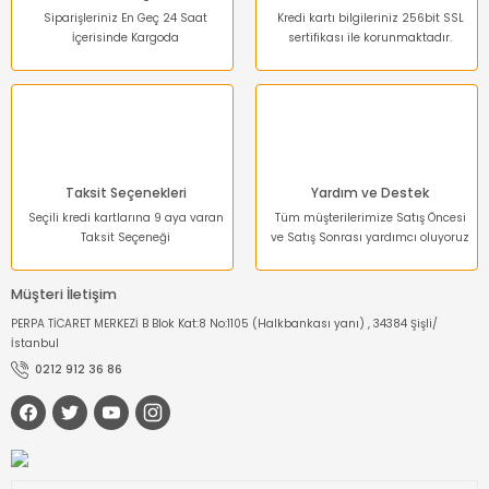
Siparişleriniz En Geç 24 Saat
Kredi kartı bilgileriniz 256bit SSL
İçerisinde Kargoda
sertifikası ile korunmaktadır.
Gönder
Taksit Seçenekleri
Yardım ve Destek
Seçili kredi kartlarına 9 aya varan
Tüm müşterilerimize Satış Öncesi
Taksit Seçeneği
ve Satış Sonrası yardımcı oluyoruz
Müşteri İletişim
PERPA TİCARET MERKEZİ B Blok Kat:8 No:1105 (Halkbankası yanı) , 34384 Şişli/
İstanbul
0212 912 36 86