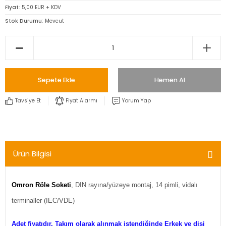
Fiyat
5,00 EUR + KDV
Stok Durumu
Mevcut
Sepete Ekle
Hemen Al
Tavsiye Et
Fiyat Alarmı
Yorum Yap
Ürün Bilgisi
Omron Röle Soketi
, DIN rayına/yüzeye montaj, 14 pimli, vidalı
terminaller (IEC/VDE)
Adet fiyatıdır. Takım olarak alınmak istendiğinde Erkek ve dişi