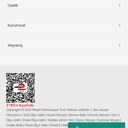
Üyelik
Kurumsal
Alışveriş
Copyright © 2021 Perpa Otomasyon Tüm hakları saklıdır. | Jbc Havya
İstasyonu | Unit Ölçü Aleti | Quick Havya | Omron Röle | Omron Sensör | Uni-t
Ölçü Aleti | Fluke Ölçü Aleti | Soldex Lehim Teli | Class Havya | Sunline Havya |
Finder Röle | Testo Ölçü Aleti | Proskit | Mean Well Güç Kaynağı |