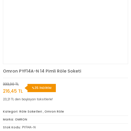
Omron PYF14A-N 14 Pimli Röle Soketi
333,00 TL
%35 İNDİRİM
216,45 TL
23,21 TL den başlayan taksitlerle!
Kategori
Röle Soketleri
,
Omron Röle
Marka
OMRON
Stok Kodu
PYF14A-N