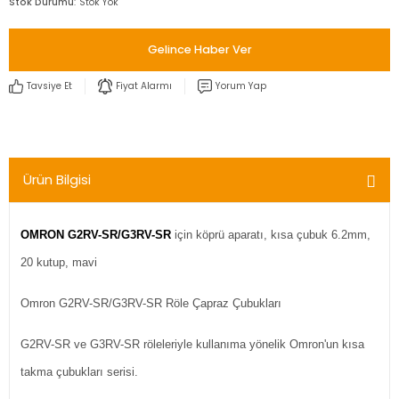
Stok Durumu
Stok Yok
Gelince Haber Ver
Tavsiye Et
Fiyat Alarmı
Yorum Yap
Ürün Bilgisi
OMRON G2RV-SR/G3RV-SR
için köprü aparatı, kısa çubuk 6.2mm,
20 kutup, mavi
Omron G2RV-SR/G3RV-SR Röle Çapraz Çubukları
G2RV-SR ve G3RV-SR röleleriyle kullanıma yönelik Omron'un kısa
takma çubukları serisi.