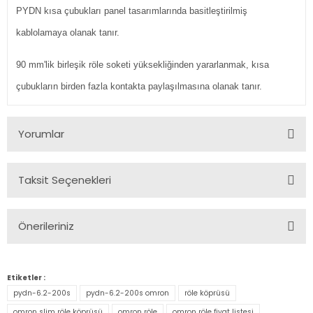
PYDN kısa çubukları panel tasarımlarında basitleştirilmiş
kablolamaya olanak tanır.
90 mm'lik birleşik röle soketi yüksekliğinden yararlanmak, kısa
çubukların birden fazla kontakta paylaşılmasına olanak tanır.
Yorumlar
Taksit Seçenekleri
Bu ürüne ilk yorumu siz yapın!
Önerileriniz
Yorum Yaz
Bu ürünün fiyat bilgisi, resim, ürün açıklamalarında ve diğer
konularda yetersiz gördüğünüz noktaları öneri formunu
Etiketler :
kullanarak tarafımıza iletebilirsiniz.
pydn-6.2-200s
pydn-6.2-200s omron
röle köprüsü
Görüş ve önerileriniz için teşekkür ederiz.
omron slim röle köprüsü
omron röle
omron röle fiyat listesi