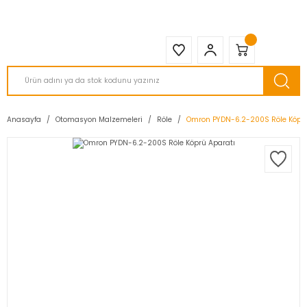
2950 TL ve Üstü Tüm Siparişlerinizde KARGO BEDAVA ( HepsiJET )
Anasayfa
Otomasyon Malzemeleri
Röle
Omron PYDN-6.2-200S Röle Köprü