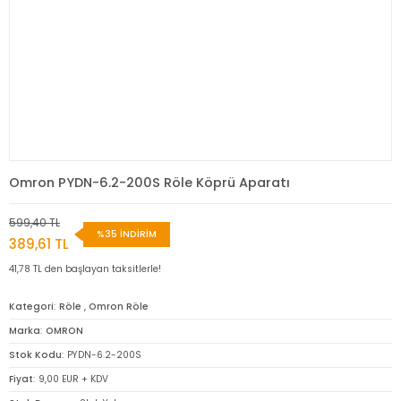
Omron PYDN-6.2-200S Röle Köprü Aparatı
599,40 TL
%35 İNDİRİM
389,61 TL
41,78 TL den başlayan taksitlerle!
Kategori
Röle
,
Omron Röle
Marka
OMRON
Stok Kodu
PYDN-6.2-200S
Fiyat
9,00 EUR + KDV