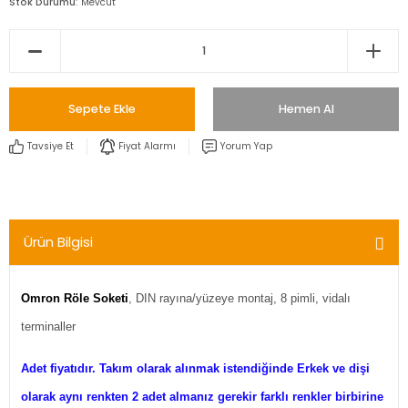
Stok Durumu
Mevcut
Sepete Ekle
Hemen Al
Tavsiye Et
Fiyat Alarmı
Yorum Yap
Ürün Bilgisi
Omron Röle Soketi
, DIN rayına/yüzeye montaj, 8 pimli, vidalı
terminaller
Adet fiyatıdır. Takım olarak alınmak istendiğinde Erkek ve dişi
olarak aynı renkten 2 adet almanız gerekir farklı renkler birbirine