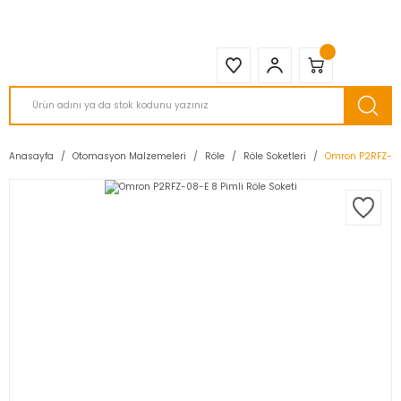
2950 TL ve Üstü Tüm Siparişlerinizde KARGO BEDAVA ( HepsiJET )
Anasayfa
Otomasyon Malzemeleri
Röle
Röle Soketleri
Omron P2RFZ-08-