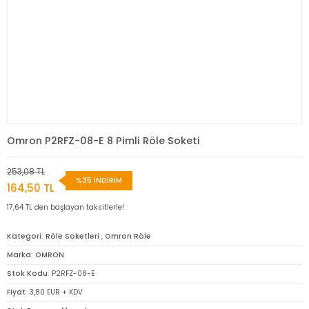
Omron P2RFZ-08-E 8 Pimli Röle Soketi
253,08 TL
%35 İNDİRİM
164,50 TL
17,64 TL den başlayan taksitlerle!
Kategori
Röle Soketleri
,
Omron Röle
Marka
OMRON
Stok Kodu
P2RFZ-08-E
Fiyat
3,80 EUR + KDV