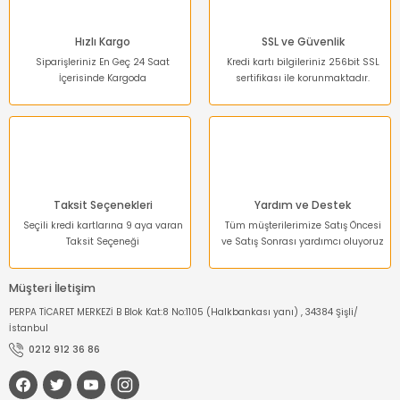
Bu ürüne benzer farklı alternatifler olmalı.
Hızlı Kargo
SSL ve Güvenlik
Siparişleriniz En Geç 24 Saat
Kredi kartı bilgileriniz 256bit SSL
İçerisinde Kargoda
sertifikası ile korunmaktadır.
Gönder
Taksit Seçenekleri
Yardım ve Destek
Seçili kredi kartlarına 9 aya varan
Tüm müşterilerimize Satış Öncesi
Taksit Seçeneği
ve Satış Sonrası yardımcı oluyoruz
Müşteri İletişim
PERPA TİCARET MERKEZİ B Blok Kat:8 No:1105 (Halkbankası yanı) , 34384 Şişli/
İstanbul
0212 912 36 86