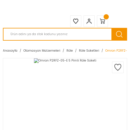
2950 TL ve Üstü Tüm Siparişlerinizde KARGO BEDAVA ( HepsiJET )
Anasayfa
Otomasyon Malzemeleri
Röle
Röle Soketleri
Omron P2RFZ-05-