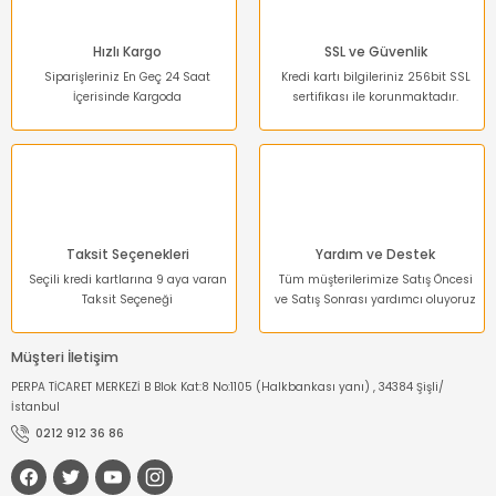
Bu ürüne benzer farklı alternatifler olmalı.
Hızlı Kargo
SSL ve Güvenlik
Siparişleriniz En Geç 24 Saat
Kredi kartı bilgileriniz 256bit SSL
İçerisinde Kargoda
sertifikası ile korunmaktadır.
Gönder
Taksit Seçenekleri
Yardım ve Destek
Seçili kredi kartlarına 9 aya varan
Tüm müşterilerimize Satış Öncesi
Taksit Seçeneği
ve Satış Sonrası yardımcı oluyoruz
Müşteri İletişim
PERPA TİCARET MERKEZİ B Blok Kat:8 No:1105 (Halkbankası yanı) , 34384 Şişli/
İstanbul
0212 912 36 86