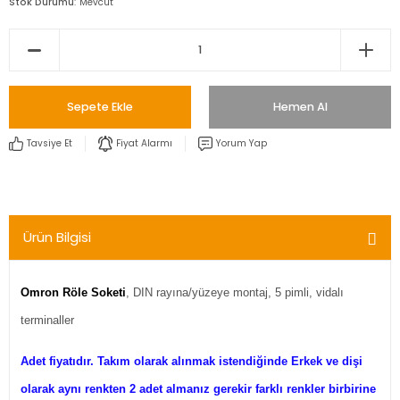
Stok Durumu
Mevcut
Sepete Ekle
Hemen Al
Tavsiye Et
Fiyat Alarmı
Yorum Yap
Ürün Bilgisi
Omron Röle Soketi
, DIN rayına/yüzeye montaj, 5 pimli, vidalı
terminaller
Adet fiyatıdır. Takım olarak alınmak istendiğinde Erkek ve dişi
olarak aynı renkten 2 adet almanız gerekir farklı renkler birbirine