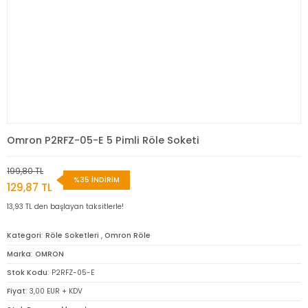
Omron P2RFZ-05-E 5 Pimli Röle Soketi
199,80 TL
%35 İNDİRİM
129,87 TL
13,93 TL den başlayan taksitlerle!
Kategori
Röle Soketleri
,
Omron Röle
Marka
OMRON
Stok Kodu
P2RFZ-05-E
Fiyat
3,00 EUR + KDV