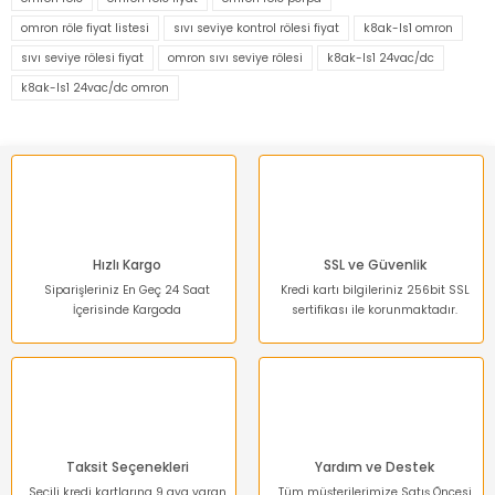
Görüş ve önerileriniz için teşekkür ederiz.
omron röle fiyat listesi
sıvı seviye kontrol rölesi fiyat
k8ak-ls1 omron
sıvı seviye rölesi fiyat
omron sıvı seviye rölesi
k8ak-ls1 24vac/dc
Ürün resmi kalitesiz, bozuk veya görüntülenemiyor.
k8ak-ls1 24vac/dc omron
Ürün açıklamasında eksik bilgiler bulunuyor.
Ürün bilgilerinde hatalar bulunuyor.
Ürün fiyatı diğer sitelerden daha pahalı.
Bu ürüne benzer farklı alternatifler olmalı.
Hızlı Kargo
SSL ve Güvenlik
Siparişleriniz En Geç 24 Saat
Kredi kartı bilgileriniz 256bit SSL
İçerisinde Kargoda
sertifikası ile korunmaktadır.
Gönder
Taksit Seçenekleri
Yardım ve Destek
Seçili kredi kartlarına 9 aya varan
Tüm müşterilerimize Satış Öncesi