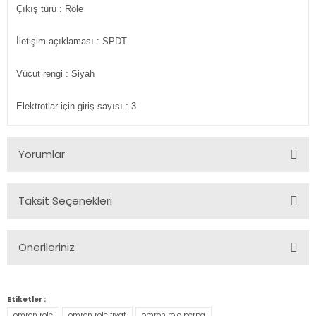
Çıkış türü
: Röle
İletişim açıklaması
: SPDT
Vücut rengi
: Siyah
Elektrotlar için giriş sayısı :
3
Yorumlar
Taksit Seçenekleri
Bu ürüne ilk yorumu siz yapın!
Önerileriniz
Yorum Yaz
Bu ürünün fiyat bilgisi, resim, ürün açıklamalarında ve diğer
konularda yetersiz gördüğünüz noktaları öneri formunu
Etiketler :
kullanarak tarafımıza iletebilirsiniz.
omron röle
omron röle fiyat
omron röle perpa