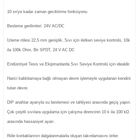
10 sn'ye kadar zaman geciktirme fonksiyonu
Besleme gerilimleri: 24V AC/DC
İzleme rölesi 22,5 mm genişlik, Sıvı için iletken seviye kontrolü, 10k
ila 100k Ohm, Bir SPDT, 24 V AC DC
Endüstriyel Tesis ve Ekipmanlarda Sıvı Seviye Kontrolü için idealdir.
Harici kablolamaya bağlı olmayan devre işlemeyle uygulanan kendini
tutan devre.
DIP anahtar ayarıyla su beslemesi ve tahliyesi arasında geçiş yapın.
Çok çeşitli sıvılara uygulama için çalışma direncinin 10 k ila 100 kΩ
arasında hassasiyet ayarı.
Röle kontaklarının dalgalanmalarla oluşan takırdamasını önler.