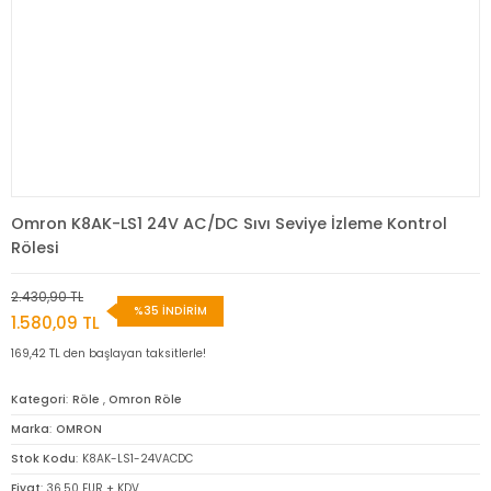
Omron K8AK-LS1 24V AC/DC Sıvı Seviye İzleme Kontrol
Rölesi
2.430,90 TL
%35 İNDİRİM
1.580,09 TL
169,42 TL den başlayan taksitlerle!
Kategori
Röle
,
Omron Röle
Marka
OMRON
Stok Kodu
K8AK-LS1-24VACDC
Fiyat
36,50 EUR + KDV