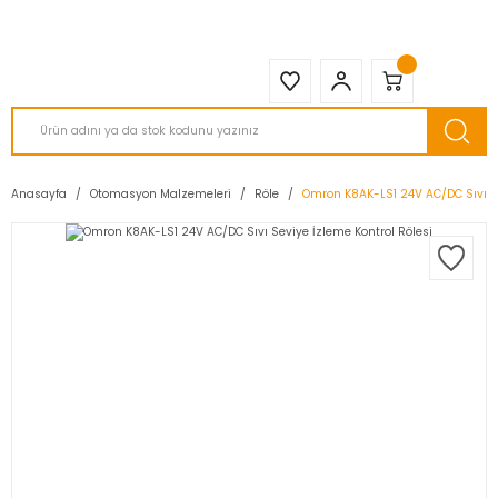
2950 TL ve Üstü Tüm Siparişlerinizde KARGO BEDAVA ( HepsiJET )
Anasayfa
Otomasyon Malzemeleri
Röle
Omron K8AK-LS1 24V AC/DC Sıvı Se