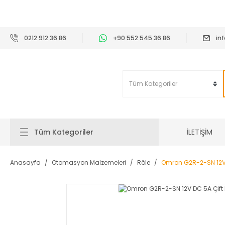
2
0212 912 36 86
+90 552 545 36 86
in
İLETİŞİM
Tüm Kategoriler
Anasayfa
Otomasyon Malzemeleri
Röle
Omron G2R-2-SN 12V D