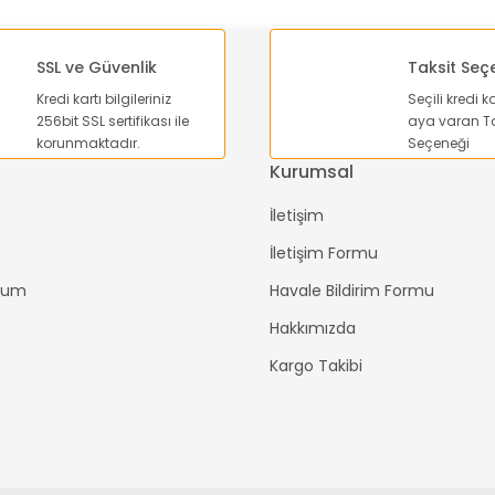
SSL ve Güvenlik
Taksit Seç
Kredi kartı bilgileriniz
Seçili kredi k
Gönder
256bit SSL sertifikası ile
aya varan Ta
korunmaktadır.
Seçeneği
Kurumsal
İletişim
İletişim Formu
ttum
Havale Bildirim Formu
Hakkımızda
Kargo Takibi