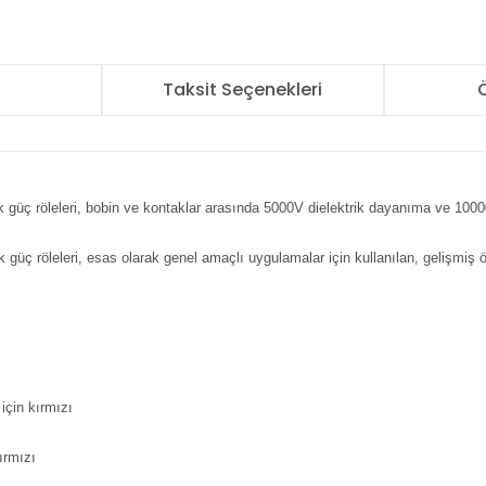
r
Taksit Seçenekleri
Ö
nik güç röleleri, bobin ve kontaklar arasında 5000V dielektrik dayanıma ve 100
ik güç röleleri, esas olarak genel amaçlı uygulamalar için kullanılan, gelişmiş ö
için kırmızı
kırmızı