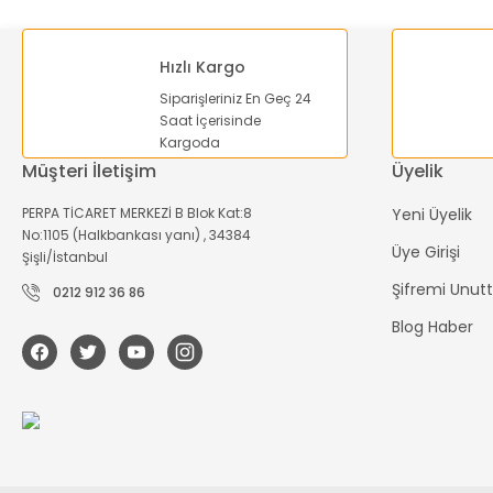
Hızlı Kargo
Siparişleriniz En Geç 24
Saat İçerisinde
Kargoda
Müşteri İletişim
Üyelik
PERPA TİCARET MERKEZİ B Blok Kat:8
Yeni Üyelik
No:1105 (Halkbankası yanı) , 34384
Üye Girişi
Şişli/İstanbul
Şifremi Unu
0212 912 36 86
Blog Haber