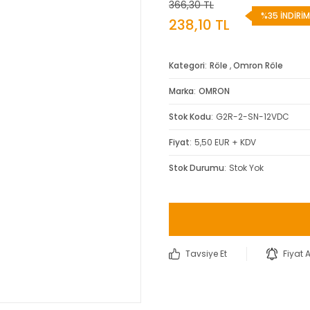
366,30 TL
%35 İNDİRİM
238,10 TL
Kategori
Röle
,
Omron Röle
Marka
OMRON
Stok Kodu
G2R-2-SN-12VDC
Fiyat
5,50 EUR + KDV
Stok Durumu
Stok Yok
Tavsiye Et
Fiyat 