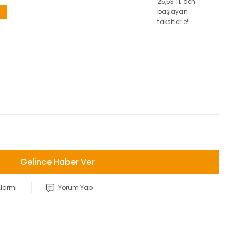
25,53 TL den
başlayan
taksitlerle!
Gelince Haber Ver
Alarmı
Yorum Yap