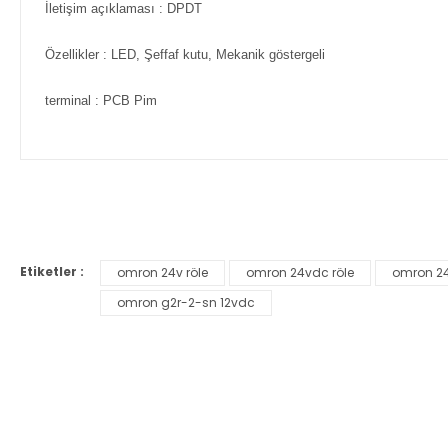
İletişim açıklaması
: DPDT
Özellikler
: LED, Şeffaf kutu, Mekanik göstergeli
terminal
: PCB Pim
Bu ürünün fiyat bilgisi, resim, ürün açıklamalarında ve diğer ko
Görüş ve önerileriniz için teşekkür ederiz.
Etiketler :
omron 24v röle
omron 24vdc röle
omron 2
Ürün resmi kalitesiz, bozuk veya görüntülenemiyor.
omron g2r-2-sn 12vdc
Ürün açıklamasında eksik bilgiler bulunuyor.
Ürün bilgilerinde hatalar bulunuyor.
Ürün fiyatı diğer sitelerden daha pahalı.
Bu ürüne benzer farklı alternatifler olmalı.