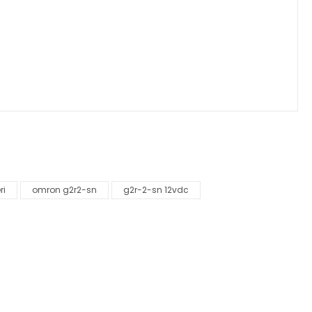
za iletebilirsiniz.
ri
omron g2r2-sn
g2r-2-sn 12vdc