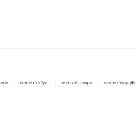
nularda yetersiz gördüğünüz noktaları öneri formunu kullanarak tarafımı
Bu ürüne ilk yorumu siz yapın!
4vdc
omron röle fiyat
omron röle perpa
omron röle çeşitle
Yorum Yaz