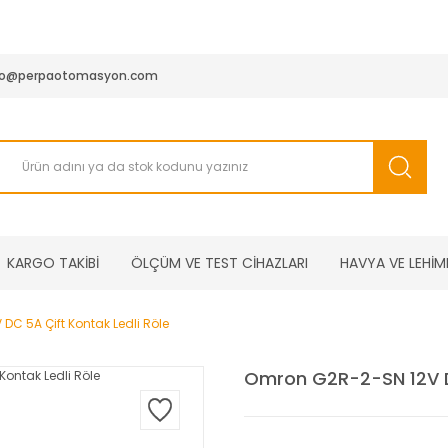
950 TL ve Üstü Tüm Siparişlerinizde KARGO BEDAVA ( HepsiJET
fo@perpaotomasyon.com
KARGO TAKİBİ
ÖLÇÜM VE TEST CİHAZLARI
HAVYA VE LEHİM
C 5A Çift Kontak Ledli Röle
Omron G2R-2-SN 12V DC