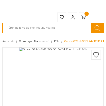
2950 TL ve Üstü Tüm Siparişlerinizde KARGO BEDAVA ( HepsiJET )
Anasayfa
Otomasyon Malzemeleri
Röle
Omron G2R-1-SNDI 24V DC 10A Tek