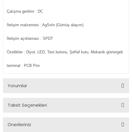
Çalışma gerilimi
: DC
İletişim malzemesi
: AgSnIn (Gümüş alaşım)
İletişim açıklaması
: SPDT
Özellikler
: Diyot, LED, Test butonu, Şeffaf kutu, Mekanik göstergeli
terminal
: PCB Pim
Yorumlar
Taksit Seçenekleri
Bu ürüne ilk yorumu siz yapın!
Önerileriniz
Yorum Yaz