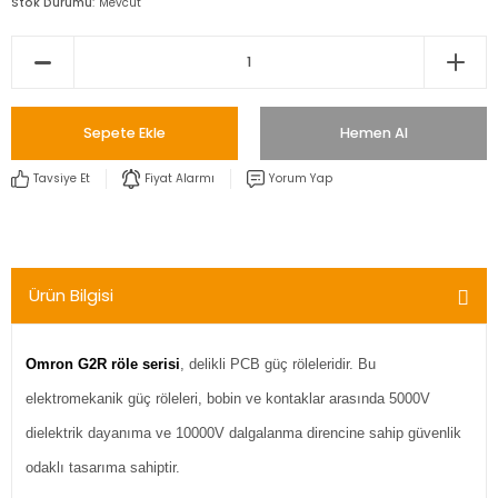
Stok Durumu
Mevcut
Sepete Ekle
Hemen Al
Tavsiye Et
Fiyat Alarmı
Yorum Yap
Ürün Bilgisi
Omron G2R röle serisi
, delikli PCB güç röleleridir. Bu
elektromekanik güç röleleri, bobin ve kontaklar arasında 5000V
dielektrik dayanıma ve 10000V dalgalanma direncine sahip güvenlik
odaklı tasarıma sahiptir.