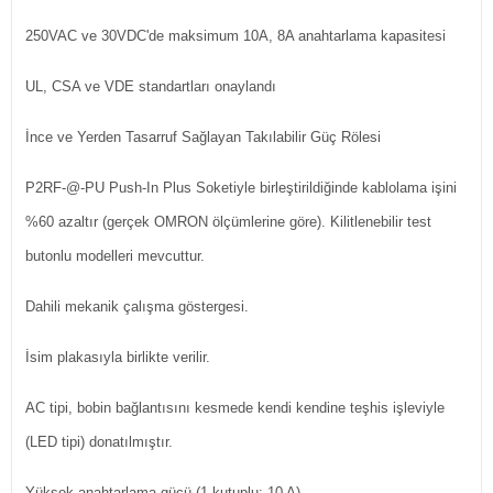
250VAC ve 30VDC'de maksimum 10A, 8A anahtarlama kapasitesi
UL, CSA ve VDE standartları onaylandı
İnce ve Yerden Tasarruf Sağlayan Takılabilir Güç Rölesi
P2RF-@-PU Push-In Plus Soketiyle birleştirildiğinde kablolama işini
%60 azaltır (gerçek OMRON ölçümlerine göre). Kilitlenebilir test
butonlu modelleri mevcuttur.
Dahili mekanik çalışma göstergesi.
İsim plakasıyla birlikte verilir.
AC tipi, bobin bağlantısını kesmede kendi kendine teşhis işleviyle
(LED tipi) donatılmıştır.
Yüksek anahtarlama gücü (1 kutuplu: 10 A).