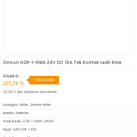
Omron G2R-1-SNDI 24V DC 10A Tek Kontak Ledli Röle
319,68 TL
%35 İNDİRİM
207,79 TL
22,28 TL den başlayan taksitlerle!
Kategori
Röle
,
Omron Röle
Marka
OMRON
Stok Kodu
G2R-1-SNDI-24VDC
Fiyat
4,80 EUR + KDV