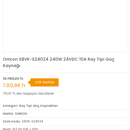
Omron S8VK-S24024 240W 24VDC 10A Ray Tipi Güç
Kaynağı
10.789,20 TL
%35 İNDİRİM
7.012,98 TL
751,97 TL den başlayan taksitlerle!
Kategori
Ray Tipi Güç Kaynakları
Marka
OMRON
Stok Kodu
S8VK-S24024
Fiyat
162,00 EUR + KDV