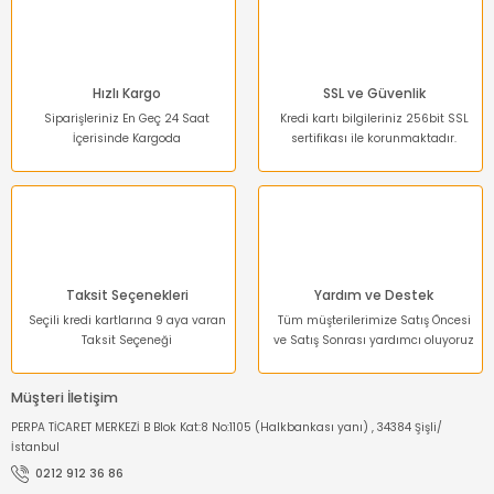
Bu ürüne benzer farklı alternatifler olmalı.
Hızlı Kargo
SSL ve Güvenlik
Siparişleriniz En Geç 24 Saat
Kredi kartı bilgileriniz 256bit SSL
İçerisinde Kargoda
sertifikası ile korunmaktadır.
Gönder
Taksit Seçenekleri
Yardım ve Destek
Seçili kredi kartlarına 9 aya varan
Tüm müşterilerimize Satış Öncesi
Taksit Seçeneği
ve Satış Sonrası yardımcı oluyoruz
Müşteri İletişim
PERPA TİCARET MERKEZİ B Blok Kat:8 No:1105 (Halkbankası yanı) , 34384 Şişli/
İstanbul
0212 912 36 86