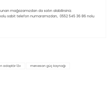
unan mağazamızdan da satın alabilirsiniz.
 86 nolu sabit telefon numaramızdan, 0552 545 36 86 nolu
za iletebilirsiniz.
n adaptör 12v
mervesan güç kaynağı