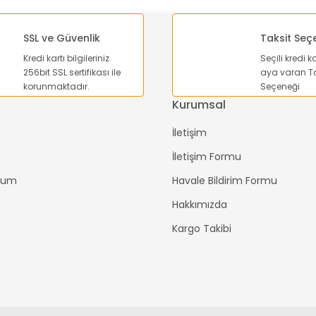
SSL ve Güvenlik
Taksit Seç
Kredi kartı bilgileriniz
Seçili kredi k
Gönder
256bit SSL sertifikası ile
aya varan Ta
korunmaktadır.
Seçeneği
Kurumsal
İletişim
İletişim Formu
ttum
Havale Bildirim Formu
Hakkımızda
Kargo Takibi