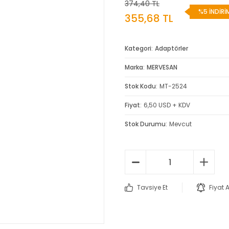
374,40 TL
%5 İNDİRİ
355,68 TL
Kategori
Adaptörler
Marka
MERVESAN
Stok Kodu
MT-2524
Fiyat
6,50 USD + KDV
Stok Durumu
Mevcut
Tavsiye Et
Fiyat 