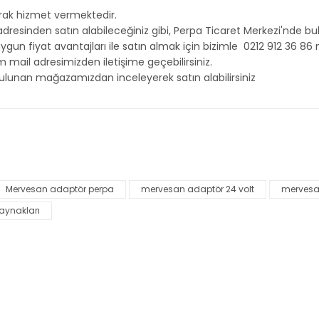
rak hizmet vermektedir.
sinden satın alabileceğiniz gibi, Perpa Ticaret Merkezi'nde bul
 uygun fiyat avantajları ile satın almak için bizimle 0212 912 36
l adresimizden iletişime geçebilirsiniz.
lunan mağazamızdan inceleyerek satın alabilirsiniz
nularda yetersiz gördüğünüz noktaları öneri formunu kullanarak tarafımı
Bu ürüne ilk yorumu siz yapın!
Mervesan adaptör perpa
mervesan adaptör 24 volt
mervesa
Yorum Yaz
aynakları