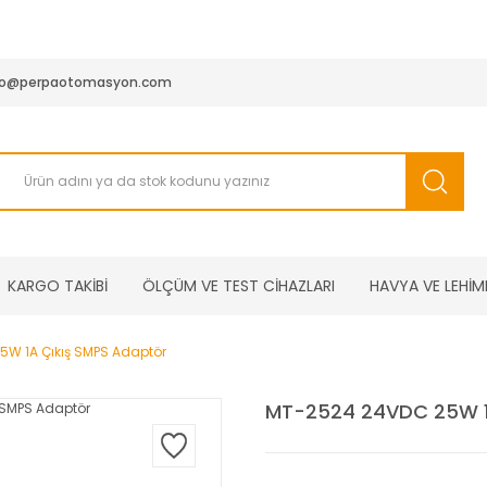
950 TL ve Üstü Tüm Siparişlerinizde KARGO BEDAVA ( HepsiJET
fo@perpaotomasyon.com
KARGO TAKİBİ
ÖLÇÜM VE TEST CİHAZLARI
HAVYA VE LEHİM
W 1A Çıkış SMPS Adaptör
MT-2524 24VDC 25W 1