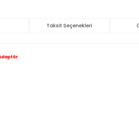
r
Taksit Seçenekleri
Ö
 Adaptör