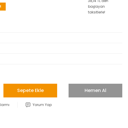
38,14 TL den
M
başlayan
taksitlerle!
Sepete Ekle
Hemen Al
Alarmı
Yorum Yap