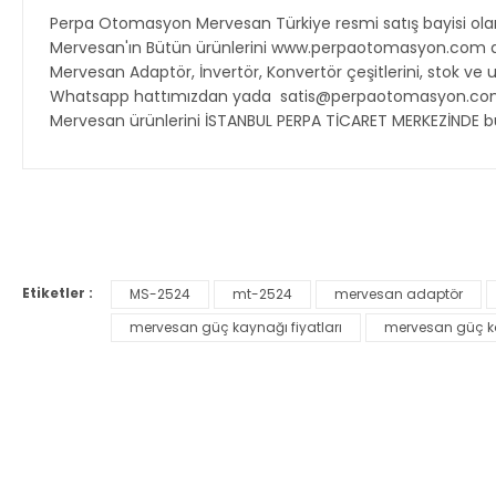
Perpa Otomasyon Mervesan Türkiye resmi satış bayisi ola
Mervesan'ın Bütün ürünlerini www.perpaotomasyon.com adre
Mervesan Adaptör, İnvertör, Konvertör çeşitlerini, stok ve
Whatsapp hattımızdan yada satis@perpaotomasyon.com mai
Mervesan ürünlerini İSTANBUL PERPA TİCARET MERKEZİNDE bu
Bu ürünün fiyat bilgisi, resim, ürün açıklamalarında ve diğer ko
Görüş ve önerileriniz için teşekkür ederiz.
Etiketler :
MS-2524
mt-2524
mervesan adaptör
Ürün resmi kalitesiz, bozuk veya görüntülenemiyor.
mervesan güç kaynağı fiyatları
mervesan güç k
Ürün açıklamasında eksik bilgiler bulunuyor.
Ürün bilgilerinde hatalar bulunuyor.
Ürün fiyatı diğer sitelerden daha pahalı.
Bu ürüne benzer farklı alternatifler olmalı.