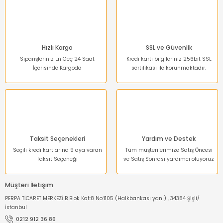
Ürün fiyatı diğer sitelerden daha pahalı.
Bu ürüne benzer farklı alternatifler olmalı.
Hızlı Kargo
SSL ve Güvenlik
Siparişleriniz En Geç 24 Saat
Kredi kartı bilgileriniz 256bit SSL
İçerisinde Kargoda
sertifikası ile korunmaktadır.
Gönder
Taksit Seçenekleri
Yardım ve Destek
Seçili kredi kartlarına 9 aya varan
Tüm müşterilerimize Satış Öncesi
Taksit Seçeneği
ve Satış Sonrası yardımcı oluyoruz
Müşteri İletişim
PERPA TİCARET MERKEZİ B Blok Kat:8 No:1105 (Halkbankası yanı) , 34384 Şişli/
İstanbul
0212 912 36 86