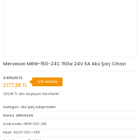
Mervesan MRW-150-24C 150w 24V 5A Akü Şarj Cihazı
2.419,20 TL
%10 İNDİRİM
2.177,28 TL
233,46 TL den başlayan taksitlerle!
Kategori
Akü Şarj Adaptörleri
Marka
MERVESAN
Stok Kodu
MRW-150-24C
Fiyat
42,00 USD + KDV