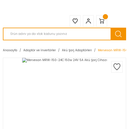
2950 TL ve Üstü Tüm Siparişlerinizde KARGO BEDAVA ( HepsiJET )
Anasayfa
Adaptör ve İnvertörler
Akü Şarj Adaptörleri
Mervesan MRW-150-2