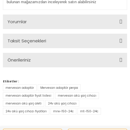
bulunan mağazamızdan inceleyerek satın alabilirsiniz
Yorumlar
Taksit Seçenekleri
Bu ürüne ilk yorumu siz yapın!
Önerileriniz
Yorum Yaz
Bu ürünün fiyat bilgisi, resim, ürün açıklamalarında ve diğer
konularda yetersiz gördüğünüz noktaları öneri formunu
Etiketler :
kullanarak tarafımıza iletebilirsiniz.
mervesan adaptör
Mervesan adaptör perpa
Görüş ve önerileriniz için teşekkür ederiz.
mervesan adaptör fiyat listesi
mervesan akü şarj cihazı
mervesan akü şarj aleti
24v akü şarj cihazı
Ürün resmi kalitesiz, bozuk veya görüntülenemiyor.
24v akü şarj cihazı fiyatları
mrw-150-24c
mt-150-24c
Ürün açıklamasında eksik bilgiler bulunuyor.
Ürün bilgilerinde hatalar bulunuyor.