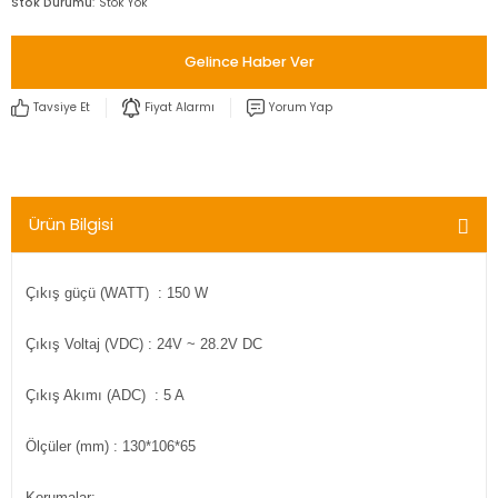
Stok Durumu
Stok Yok
Gelince Haber Ver
Tavsiye Et
Fiyat Alarmı
Yorum Yap
Ürün Bilgisi
Çıkış güçü (WATT) : 150 W
Çıkış Voltaj (VDC) : 24V ~ 28.2V DC
Çıkış Akımı (ADC) : 5 A
Ölçüler (mm) : 130*106*65
Korumalar: