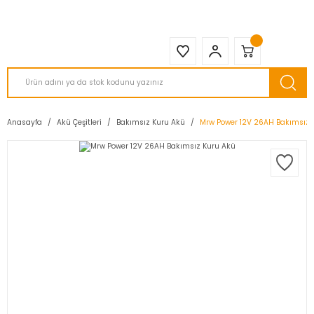
2950 TL ve Üstü Tüm Siparişlerinizde KARGO BEDAVA ( HepsiJET )
Anasayfa
Akü Çeşitleri
Bakımsız Kuru Akü
Mrw Power 12V 26AH Bakımsız 