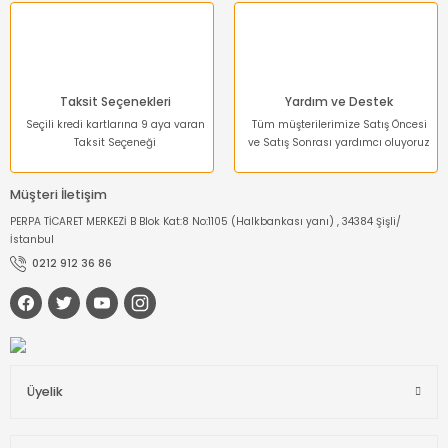
Gönder
Taksit Seçenekleri
Yardım ve Destek
Seçili kredi kartlarına 9 aya varan
Tüm müşterilerimize Satış Öncesi
Taksit Seçeneği
ve Satış Sonrası yardımcı oluyoruz
Müşteri İletişim
PERPA TİCARET MERKEZİ B Blok Kat:8 No:1105 (Halkbankası yanı) , 34384 Şişli/
İstanbul
0212 912 36 86
Üyelik