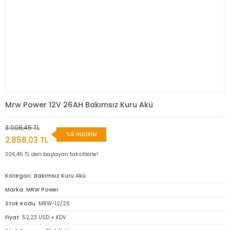
Mrw Power 12V 26AH Bakımsız Kuru Akü
3.008,45 TL
%5 İNDİRİM
2.858,03 TL
306,45 TL den başlayan taksitlerle!
Kategori
Bakımsız Kuru Akü
Marka
MRW Power
Stok Kodu
MRW-12/26
Fiyat
52,23 USD + KDV