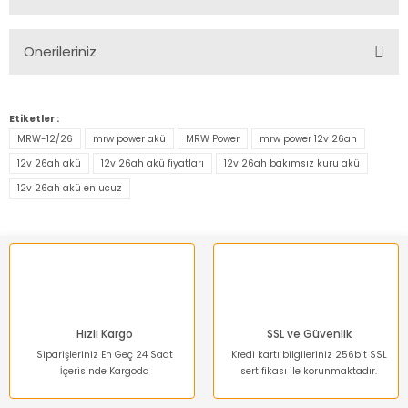
Bu ürüne ilk yorumu siz yapın!
Önerileriniz
Yorum Yaz
Bu ürünün fiyat bilgisi, resim, ürün açıklamalarında ve diğer
konularda yetersiz gördüğünüz noktaları öneri formunu
Etiketler :
kullanarak tarafımıza iletebilirsiniz.
MRW-12/26
mrw power akü
MRW Power
mrw power 12v 26ah
Görüş ve önerileriniz için teşekkür ederiz.
12v 26ah akü
12v 26ah akü fiyatları
12v 26ah bakımsız kuru akü
12v 26ah akü en ucuz
Ürün resmi kalitesiz, bozuk veya görüntülenemiyor.
Ürün açıklamasında eksik bilgiler bulunuyor.
Ürün bilgilerinde hatalar bulunuyor.
Ürün fiyatı diğer sitelerden daha pahalı.
Bu ürüne benzer farklı alternatifler olmalı.
Hızlı Kargo
SSL ve Güvenlik
Siparişleriniz En Geç 24 Saat
Kredi kartı bilgileriniz 256bit SSL
İçerisinde Kargoda
sertifikası ile korunmaktadır.