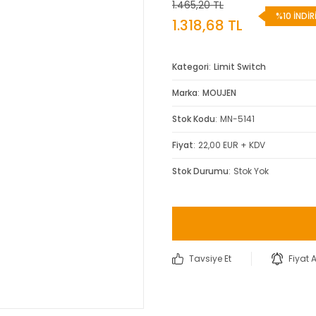
1.465,20 TL
%10 İNDİR
1.318,68 TL
Kategori
Limit Switch
Marka
MOUJEN
Stok Kodu
MN-5141
Fiyat
22,00 EUR + KDV
Stok Durumu
Stok Yok
Tavsiye Et
Fiyat 