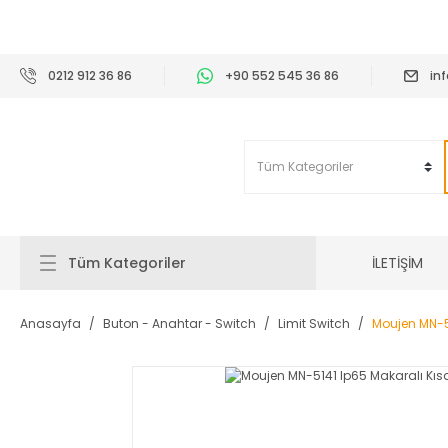
2
0212 912 36 86
+90 552 545 36 86
in
İLETİŞİM
Tüm Kategoriler
Anasayfa
Buton - Anahtar - Switch
Limit Switch
Moujen MN-51