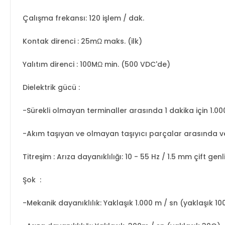
Çalışma frekansı: 120 işlem / dak.
Kontak direnci
: 25mΩ maks. (ilk)
Yalıtım direnci
: 100MΩ min. (500 VDC'de)
Dielektrik gücü
:
-Sürekli olmayan terminaller arasında 1 dakika için 1.0
-Akım taşıyan ve olmayan taşıyıcı parçalar arasında ve
Titreşim
: Arıza dayanıklılığı: 10 - 55 Hz / 1.5 mm çift genl
Şok
:
-Mekanik dayanıklılık: Yaklaşık 1.000 m / sn (yaklaşık 1