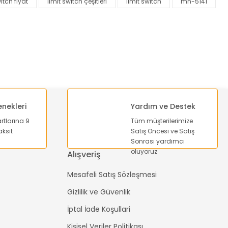
itch fiyat
limit switch çeşitleri
limit switch
mn-5141
enekleri
Yardım ve Destek
artlarına 9
Tüm müşterilerimize
ksit
Satış Öncesi ve Satış
Sonrası yardımcı
oluyoruz
Alışveriş
Mesafeli Satış Sözleşmesi
Gizlilik ve Güvenlik
İptal İade Koşullari
Kişisel Veriler Politikası