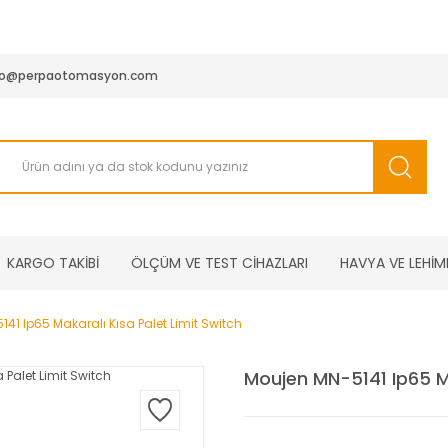
950 TL ve Üstü Tüm Siparişlerinizde KARGO BEDAVA ( HepsiJET
fo@perpaotomasyon.com
KARGO TAKİBİ
ÖLÇÜM VE TEST CİHAZLARI
HAVYA VE LEHİM
41 Ip65 Makaralı Kısa Palet Limit Switch
Moujen MN-5141 Ip65 Ma