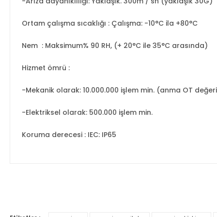
-Arıza dayanıklılığı: Yaklaşık. 300m / sn (yaklaşık 30G)
Ortam çalışma sıcaklığı
: Çalışma: -10°C ila +80°C
Nem
: Maksimum% 90 RH, (+ 20°C ile 35°C arasında)
Hizmet ömrü
:
-Mekanik olarak: 10.000.000 işlem min. (anma OT değer
-Elektriksel olarak: 500.000 işlem min.
Koruma derecesi
: IEC: IP65
Bu ürünün fiyat bilgisi, resim, ürün açıklamalarında ve diğer ko
Görüş ve önerileriniz için teşekkür ederiz.