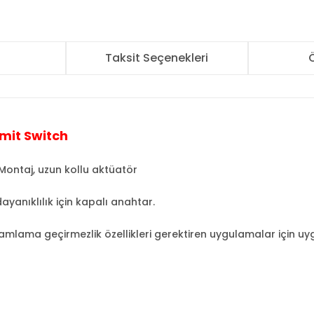
r
Taksit Seçenekleri
Ö
imit Switch
 Montaj, uzun kollu aktüatör
ayanıklılık için kapalı anahtar.
lama geçirmezlik özellikleri gerektiren uygulamalar için uy