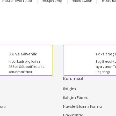
moujen fiyat listesi
moujen siviç
micro switch
micro sw
Yorum Yaz
SSL ve Güvenlik
Taksit Seç
Kredi kartı bilgileriniz
Seçili kredi k
256bit SSL sertifikası ile
aya varan Ta
Gönder
korunmaktadır.
Seçeneği
Kurumsal
İletişim
İletişim Formu
ttum
Havale Bildirim Formu
Hakkımızda