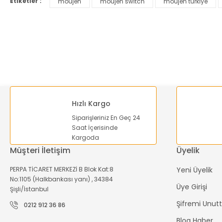
Etiketler :
moujen
moujen switch
moujen türkiye
Ürün resmi kalitesiz, bozuk veya görüntülenemiyor.
Ürün açıklamasında eksik bilgiler bulunuyor.
Ürün bilgilerinde hatalar bulunuyor.
Ürün fiyatı diğer sitelerden daha pahalı.
Bu ürüne benzer farklı alternatifler olmalı.
Hızlı Kargo
Siparişleriniz En Geç 24
Saat İçerisinde
Kargoda
Müşteri İletişim
Üyelik
PERPA TİCARET MERKEZİ B Blok Kat:8
Yeni Üyelik
No:1105 (Halkbankası yanı) , 34384
Üye Girişi
Şişli/İstanbul
Şifremi Unu
0212 912 36 86
Blog Haber