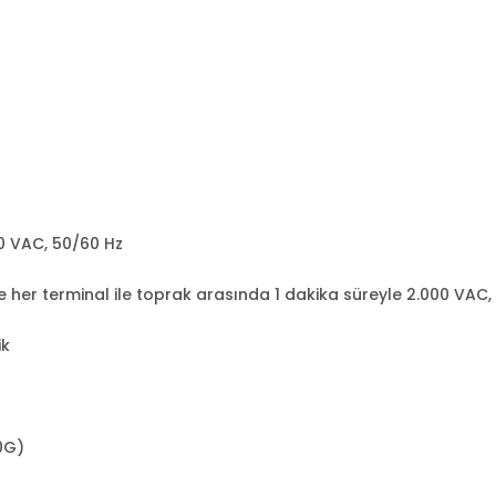
00 VAC, 50/60 Hz
 her terminal ile toprak arasında 1 dakika süreyle 2.000 VAC,
ik
00G)