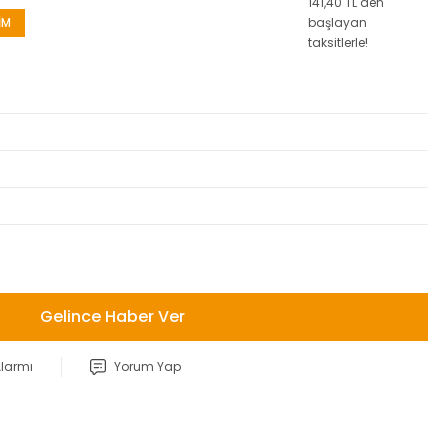
141,40 TL den
İM
başlayan
taksitlerle!
Gelince Haber Ver
Alarmı
Yorum Yap