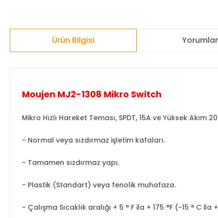
Ürün Bilgisi
Yorumla
Moujen MJ2-1308 Mikro Switch
Mikro Hızlı Hareket Teması, SPDT, 15A ve Yüksek Akım 20
- Normal veya sızdırmaz işletim kafaları.
- Tamamen sızdırmaz yapı.
- Plastik (Standart) veya fenolik muhafaza.
- Çalışma Sıcaklık aralığı + 5 ° F ila + 175 °F (-15 ° C ila 