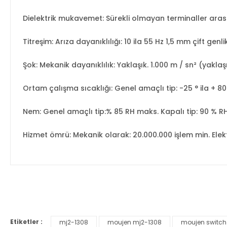
Dielektrik mukavemet: Sürekli olmayan terminaller arası
Titreşim: Arıza dayanıklılığı: 10 ila 55 Hz 1,5 mm çift genli
Şok: Mekanik dayanıklılık: Yaklaşık. 1.000 m / sn² (yaklaş
Ortam çalışma sıcaklığı: Genel amaçlı tip: -25 ° ila + 80 
Nem: Genel amaçlı tip:% 85 RH maks. Kapalı tip: 90 % R
Hizmet ömrü: Mekanik olarak: 20.000.000 işlem min. Elekt
Bu ürünün fiyat bilgisi, resim, ürün açıklamalarında ve diğer ko
Görüş ve önerileriniz için teşekkür ederiz.
Etiketler :
mj2-1308
moujen mj2-1308
moujen switch
Ürün resmi kalitesiz, bozuk veya görüntülenemiyor.