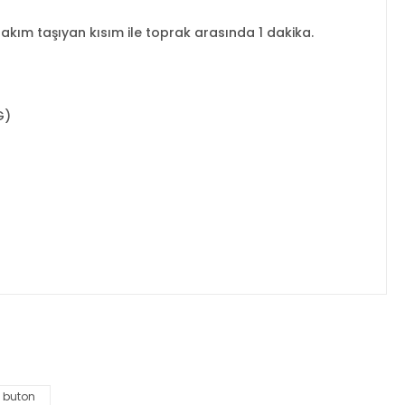
akım taşıyan kısım ile toprak arasında 1 dakika.
G)
za iletebilirsiniz.
 buton