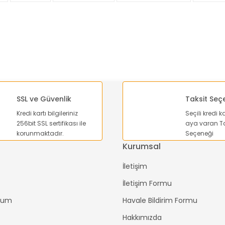
Yorum Yaz
SSL ve Güvenlik
Taksit Seç
Kredi kartı bilgileriniz
Seçili kredi k
256bit SSL sertifikası ile
aya varan Ta
Gönder
korunmaktadır.
Seçeneği
Kurumsal
İletişim
İletişim Formu
ttum
Havale Bildirim Formu
Hakkımızda