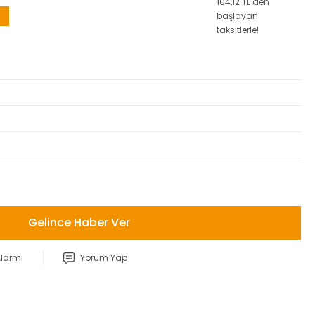
104,12 TL den
başlayan
taksitlerle!
Gelince Haber Ver
Alarmı
Yorum Yap