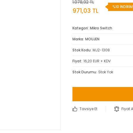
1.078,92 TL
%10 İNDİRİM
971,03 TL
Kategori
Mikro Switch
Marka
MOUJEN
Stok Kodu
MJ2-1308
Fiyat
16,20 EUR + KDV
Stok Durumu
Stok Yok
Tavsiye Et
Fiyat 