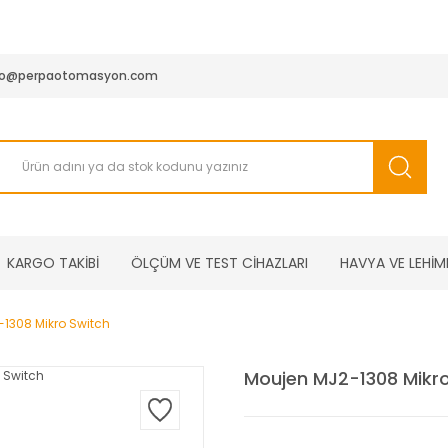
950 TL ve Üstü Tüm Siparişlerinizde KARGO BEDAVA ( HepsiJET
fo@perpaotomasyon.com
KARGO TAKİBİ
ÖLÇÜM VE TEST CİHAZLARI
HAVYA VE LEHİM
1308 Mikro Switch
Moujen MJ2-1308 Mikro