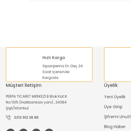
Ürün açıklamasında eksik bilgiler bulunuyor.
Ürün bilgilerinde hatalar bulunuyor.
Ürün fiyatı diğer sitelerden daha pahalı.
Bu ürüne benzer farklı alternatifler olmalı.
Hızlı Kargo
Siparişleriniz En Geç 24
Saat İçerisinde
Kargoda
Müşteri İletişim
Üyelik
PERPA TİCARET MERKEZİ B Blok Kat:8
Yeni Üyelik
No:1105 (Halkbankası yanı) , 34384
Üye Girişi
Şişli/İstanbul
Şifremi Unu
0212 912 36 86
Blog Haber