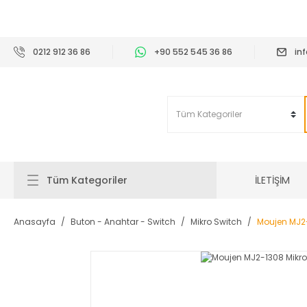
2
0212 912 36 86
+90 552 545 36 86
in
İLETİŞİM
Tüm Kategoriler
Anasayfa
Buton - Anahtar - Switch
Mikro Switch
Moujen MJ2-