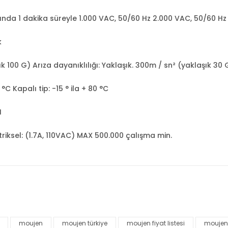
nda 1 dakika süreyle 1.000 VAC, 50/60 Hz 2.000 VAC, 50/60 Hz 
k
ık 100 G) Arıza dayanıklılığı: Yaklaşık. 300m / sn² (yaklaşık 30 
°C Kapalı tip: -15 ° ila + 80 °C
H
riksel: (1.7A, 110VAC) MAX 500.000 çalışma min.
nularda yetersiz gördüğünüz noktaları öneri formunu kullanarak tarafımı
Bu ürüne ilk yorumu siz yapın!
moujen
moujen türkiye
moujen fiyat listesi
moujen