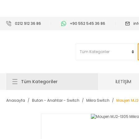
2
0212 912 36 86
+90 552 545 36 86
in
İLETİŞİM
Tüm Kategoriler
Anasayfa
Buton - Anahtar - Switch
Mikro Switch
Moujen MJ2-