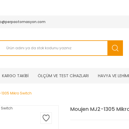
950 TL ve Üstü Tüm Siparişlerinizde KARGO BEDAVA ( HepsiJET
fo@perpaotomasyon.com
KARGO TAKİBİ
ÖLÇÜM VE TEST CİHAZLARI
HAVYA VE LEHİM
1305 Mikro Switch
Moujen MJ2-1305 Mikr