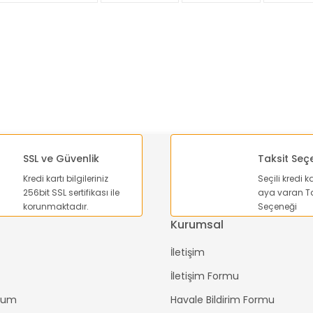
Yorum Yaz
SSL ve Güvenlik
Taksit Seç
Kredi kartı bilgileriniz
Seçili kredi k
Gönder
256bit SSL sertifikası ile
aya varan Ta
korunmaktadır.
Seçeneği
Kurumsal
İletişim
İletişim Formu
ttum
Havale Bildirim Formu