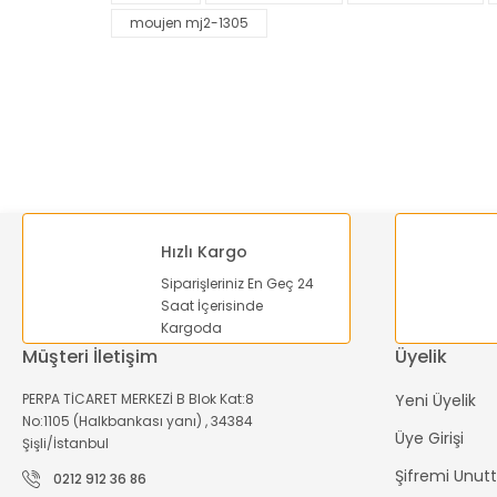
moujen mj2-1305
Ürün açıklamasında eksik bilgiler bulunuyor.
Ürün bilgilerinde hatalar bulunuyor.
Ürün fiyatı diğer sitelerden daha pahalı.
Bu ürüne benzer farklı alternatifler olmalı.
Hızlı Kargo
Siparişleriniz En Geç 24
Saat İçerisinde
Kargoda
Müşteri İletişim
Üyelik
PERPA TİCARET MERKEZİ B Blok Kat:8
Yeni Üyelik
No:1105 (Halkbankası yanı) , 34384
Üye Girişi
Şişli/İstanbul
Şifremi Unu
0212 912 36 86