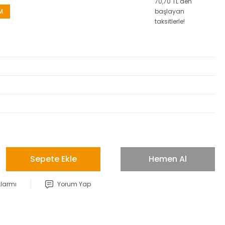
70,70 TL den
M
başlayan
taksitlerle!
Sepete Ekle
Hemen Al
Alarmı
Yorum Yap