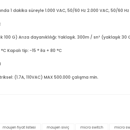
nda 1 dakika süreyle 1.000 VAC, 50/60 Hz 2.000 VAC, 50/60 Hz 
k
ık 100 G) Arıza dayanıklılığı: Yaklaşık. 300m / sn² (yaklaşık 30 
°C Kapalı tip: -15 ° ila + 80 °C
H
riksel: (1.7A, 110VAC) MAX 500.000 çalışma min.
nularda yetersiz gördüğünüz noktaları öneri formunu kullanarak tarafımı
Bu ürüne ilk yorumu siz yapın!
moujen fiyat listesi
moujen siviç
micro switch
micro sw