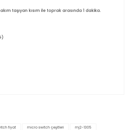
akım taşıyan kısım ile toprak arasında 1 dakika.
G)
za iletebilirsiniz.
itch fiyat
micro switch çeşitleri
mj2-1305