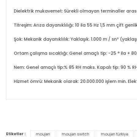
Dielektrik mukavemet: Sürekli olmayan terminaller arası
Titreşim: Arıza dayanıklılığı: 10 ila 55 Hz 1,5 mm çift genli
Şok: Mekanik dayanıklılık: Yaklaşık. 1.000 m / sn² (yaklaş
Ortam çalışma sıcaklığı: Genel amaçlı tip: -25 ° ila + 80 
Nem: Genel amaçlı tip:% 85 RH maks. Kapalı tip: 90 % R
Hizmet ömrü: Mekanik olarak: 20.000.000 işlem min. Elekt
Bu ürünün fiyat bilgisi, resim, ürün açıklamalarında ve diğer ko
Görüş ve önerileriniz için teşekkür ederiz.
Etiketler :
moujen
moujen switch
moujen türkiye
Ürün resmi kalitesiz, bozuk veya görüntülenemiyor.