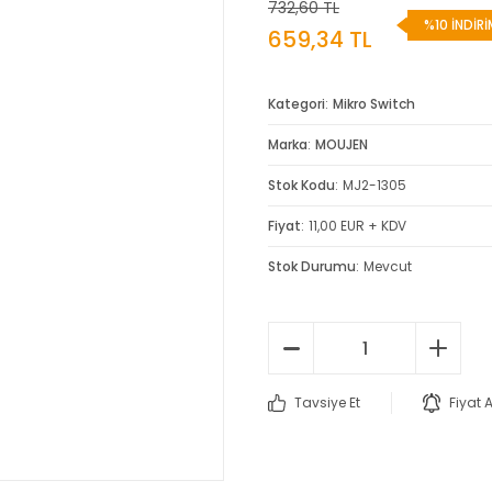
732,60 TL
%10 İNDİRİ
659,34 TL
Kategori
Mikro Switch
Marka
MOUJEN
Stok Kodu
MJ2-1305
Fiyat
11,00 EUR + KDV
Stok Durumu
Mevcut
Tavsiye Et
Fiyat 