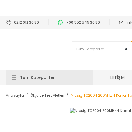
2
0212 912 36 86
+90 552 545 36 86
in
İLETİŞİM
Tüm Kategoriler
Anasayfa
Ölçü ve Test Aletleri
Micsig TO2004 200MHz 4 Kanal Ta