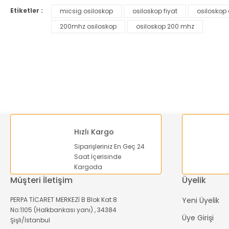
Etiketler :
micsig osiloskop
osiloskop fiyat
osiloskop 
Ürün resmi kalitesiz, bozuk veya görüntülenemiyor.
200mhz osiloskop
osiloskop 200 mhz
Ürün açıklamasında eksik bilgiler bulunuyor.
Ürün bilgilerinde hatalar bulunuyor.
Ürün fiyatı diğer sitelerden daha pahalı.
Bu ürüne benzer farklı alternatifler olmalı.
Hızlı Kargo
Siparişleriniz En Geç 24
Saat İçerisinde
Kargoda
Müşteri İletişim
Üyelik
PERPA TİCARET MERKEZİ B Blok Kat:8
Yeni Üyelik
No:1105 (Halkbankası yanı) , 34384
Üye Girişi
Şişli/İstanbul