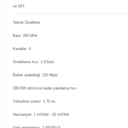
ve SPI.
Teknik Özellikler
Bant: 200 MHz
Kanallar: 4
Örnekleme hızı: 2 GSa/s
Bellek arabelleği: 220 Mpts
300.000 wfm/s'ye kadar yakalama hızı
Yükselme süresi: 1,75 ns
Hassasiyet: 1 mV/böl - 10 mV/böl
Giriş empedansı: 1 MΩ/50 Ω