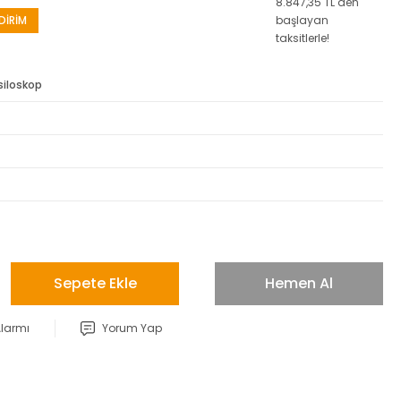
8.847,35 TL den
DİRİM
başlayan
taksitlerle!
siloskop
Sepete Ekle
Hemen Al
Alarmı
Yorum Yap