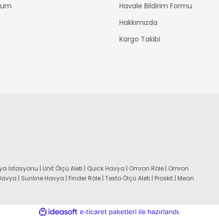
ttum
Havale Bildirim Formu
Hakkımızda
Kargo Takibi
a İstasyonu | Unit Ölçü Aleti | Quick Havya | Omron Röle | Omron
 Havya | Sunline Havya | Finder Röle | Testo Ölçü Aleti | Proskit | Mean
ile
ideasoft
e-