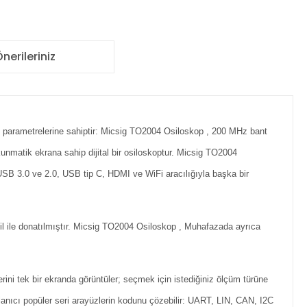
nerileriniz
üm parametrelerine sahiptir: Micsig TO2004 Osiloskop , 200 MHz bant
kunmatik ekrana sahip dijital bir osiloskoptur. Micsig TO2004
 USB 3.0 ve 2.0, USB tip C, HDMI ve WiFi aracılığıyla başka bir
pil ile donatılmıştır. Micsig TO2004 Osiloskop , Muhafazada ayrıca
ini tek bir ekranda görüntüler; seçmek için istediğiniz ölçüm türüne
lanıcı popüler seri arayüzlerin kodunu çözebilir: UART, LIN, CAN, I2C