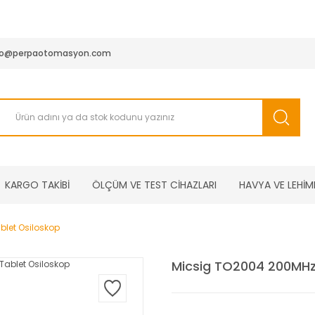
950 TL ve Üstü Tüm Siparişlerinizde KARGO BEDAVA ( HepsiJET
fo@perpaotomasyon.com
KARGO TAKİBİ
ÖLÇÜM VE TEST CİHAZLARI
HAVYA VE LEHİM
blet Osiloskop
Micsig TO2004 200MHz 