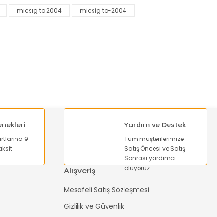
mıcsıg to 2004
micsig to-2004
enekleri
Yardım ve Destek
artlarına 9
Tüm müşterilerimize
ksit
Satış Öncesi ve Satış
Sonrası yardımcı
oluyoruz
Alışveriş
Mesafeli Satış Sözleşmesi
Gizlilik ve Güvenlik