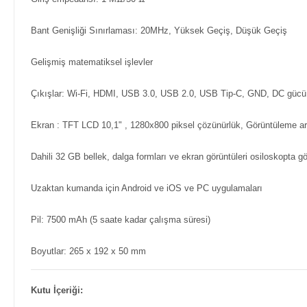
Bant Genişliği Sınırlaması: 20MHz, Yüksek Geçiş, Düşük Geçiş
Gelişmiş matematiksel işlevler
Çıkışlar: Wi-Fi, HDMI, USB 3.0, USB 2.0, USB Tip-C, GND, DC gücü, 
Ekran : TFT LCD 10,1" , 1280x800 piksel çözünürlük, Görüntüleme ar
Dahili 32 GB bellek, dalga formları ve ekran görüntüleri osiloskopta gö
Uzaktan kumanda için Android ve iOS ve PC uygulamaları
Pil: 7500 mAh (5 saate kadar çalışma süresi)
Boyutlar: 265 x 192 x 50 mm
Kutu İçeriği: