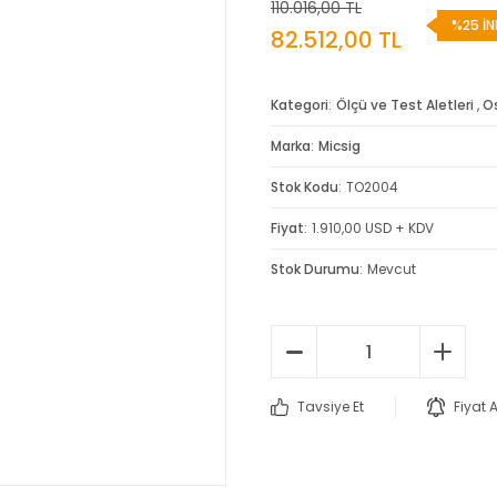
110.016,00 TL
%25 İN
82.512,00 TL
Kategori
Ölçü ve Test Aletleri
,
O
Marka
Micsig
Stok Kodu
TO2004
Fiyat
1.910,00 USD + KDV
Stok Durumu
Mevcut
Tavsiye Et
Fiyat 