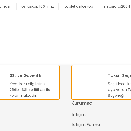
cihazı
osiloskop 100 mhz
tablet osiloskop
micsig to2004
Yorum Yaz
SSL ve Güvenlik
Taksit Seç
Kredi kartı bilgileriniz
Seçili kredi k
Gönder
256bit SSL sertifikası ile
aya varan Ta
korunmaktadır.
Seçeneği
Kurumsal
İletişim
İletişim Formu