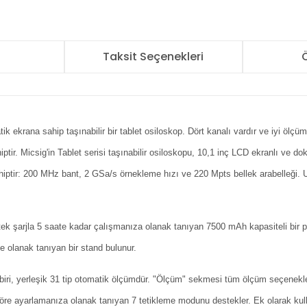
r
Taksit Seçenekleri
Ö
 ekrana sahip taşınabilir bir tablet osiloskop. Dört kanalı vardır ve iyi ölç
tir. Micsig'in Tablet serisi taşınabilir osiloskopu, 10,1 inç LCD ekranlı ve do
ahiptir: 200 MHz bant, 2 GSa/s örnekleme hızı ve 220 Mpts bellek arabelleği.
tek şarjla 5 saate kadar çalışmanıza olanak tanıyan 7500 mAh kapasiteli bir 
e olanak tanıyan bir stand bulunur.
 biri, yerleşik 31 tip otomatik ölçümdür. "Ölçüm" sekmesi tüm ölçüm seçenekler
 göre ayarlamanıza olanak tanıyan 7 tetikleme modunu destekler. Ek olarak kul