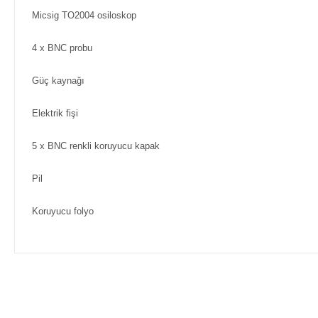
Micsig TO2004 osiloskop
4 x BNC probu
Güç kaynağı
Elektrik fişi
5 x BNC renkli koruyucu kapak
Pil
Koruyucu folyo
Bu ürünün fiyat bilgisi, resim, ürün açıklamalarında ve diğer ko
Görüş ve önerileriniz için teşekkür ederiz.