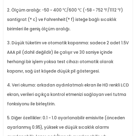
2. Ölçüm aralığı: -50 ~ 400 ℃/600 ℃ (-58 ~ 752 ℉/1112 ℉)
santigrat (° c) ve Fahrenheit(° f) isteğe bağlı sıcaklık
birimleri ile geniş ölçüm aralığı.
3. Düşük tüketim ve otomatik kapanma: sadece 2 adet 1.5V
AAA pil (dahil değildir) ile çalışır ve 30 saniye içinde
herhangi bir işlem yoksa test cihazı otomatik olarak
kapanır, sağ üst köşede düşük pil göstergesi.
4. Veri okuma: arkadan aydınlatmalı ekran ile HD renkli LCD
ekran, verileri açıkça kontrol etmenizi sağlayan veri tutma
fonksiyonu ile birleştirin.
5. Diğer özellikler: 0.1 ~ 1.0 ayarlanabilir emisivite (önceden
ayarlanmış 0.95), yüksek ve düşük sıcaklık alarmı