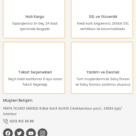
Bu ürüne benzer farklı alternatifler olmalı.
Hızlı Kargo
SSL ve Güvenlik
Siparişleriniz En Geç 24 Saat
Kredi kartı bilgileriniz 256bit SSL
İçerisinde Kargoda
sertifikası ile korunmaktadır.
Gönder
Taksit Seçenekleri
Yardım ve Destek
Seçili kredi kartlarına 9 aya varan
Tüm müşterilerimize Satış Öncesi
Taksit Seçeneği
ve Satış Sonrası yardımcı oluyoruz
Müşteri İletişim
PERPA TİCARET MERKEZİ B Blok Kat:8 No:1105 (Halkbankası yanı) , 34384 Şişli/
İstanbul
0212 912 36 86