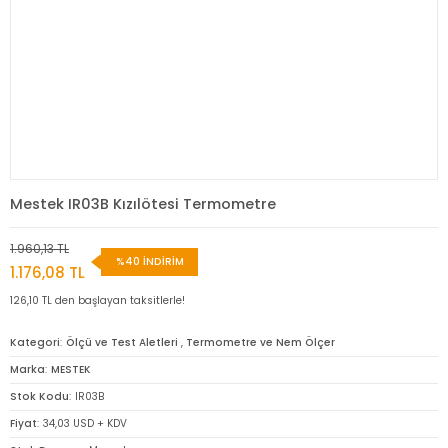
Mestek IR03B Kızılötesi Termometre
1.960,13 TL
%40 İNDİRİM
1.176,08 TL
126,10 TL den başlayan taksitlerle!
Kategori
Ölçü ve Test Aletleri
,
Termometre ve Nem Ölçer
Marka
MESTEK
Stok Kodu
IR03B
Fiyat
34,03 USD + KDV