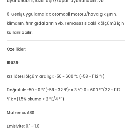
ayarlanabilir, lazer açık/kapalı ayarlanabilir, vb.
6. Geniş uygulamalar: otomobil motoru/hava çıkışının,
klimanın, fırın gıdalarının vb. Temassız sıcaklık ölçümü için
kullanılabilir.
Özellikler:
IR03B:
Kızılötesi ölçüm aralığı: -50 ~ 600 ℃ (-58 ~ 1112 ℉)
Doğruluk: -50 ~ 0 ℃(-58 ~ 32 ℉): ± 3 ℃; 0 ~ 600 ℃(32 ~ 1112
℉): ±(1.5% okuma + 2 ℃/4 ℉)
Malzeme: ABS
Emisivite: 0.1 ~ 1.0