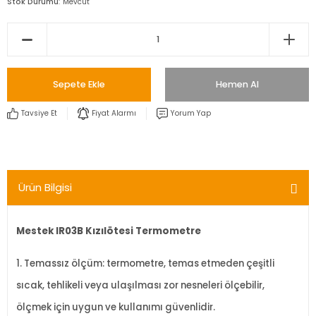
Stok Durumu
Mevcut
Sepete Ekle
Hemen Al
Tavsiye Et
Fiyat Alarmı
Yorum Yap
Ürün Bilgisi
Mestek IR03B Kızılötesi Termometre
1. Temassız ölçüm: termometre, temas etmeden çeşitli
sıcak, tehlikeli veya ulaşılması zor nesneleri ölçebilir,
ölçmek için uygun ve kullanımı güvenlidir.