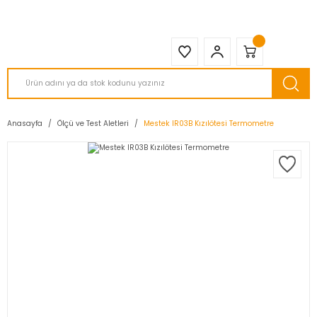
2950 TL ve Üstü Tüm Siparişlerinizde KARGO BEDAVA ( HepsiJET )
Anasayfa
Ölçü ve Test Aletleri
Mestek IR03B Kızılötesi Termometre