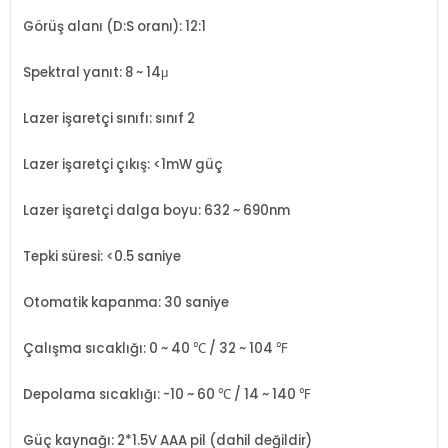
Görüş alanı (D:S oranı): 12:1
Spektral yanıt: 8 ~ 14μ
Lazer işaretçi sınıfı: sınıf 2
Lazer işaretçi çıkış: <1mW güç
Lazer işaretçi dalga boyu: 632 ~ 690nm
Tepki süresi: <0.5 saniye
Otomatik kapanma: 30 saniye
Çalışma sıcaklığı: 0 ~ 40 ℃ / 32 ~ 104 ℉
Depolama sıcaklığı: -10 ~ 60 ℃ / 14 ~ 140 ℉
Güç kaynağı: 2*1.5V AAA pil (dahil değildir)