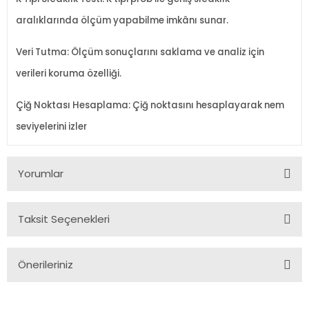
aralıklarında ölçüm yapabilme imkânı sunar.
Veri Tutma: Ölçüm sonuçlarını saklama ve analiz için
verileri koruma özelliği.
Çiğ Noktası Hesaplama: Çiğ noktasını hesaplayarak nem
seviyelerini izler
Yorumlar
Taksit Seçenekleri
Bu ürüne ilk yorumu siz yapın!
Önerileriniz
Yorum Yaz
Bu ürünün fiyat bilgisi, resim, ürün açıklamalarında ve diğer