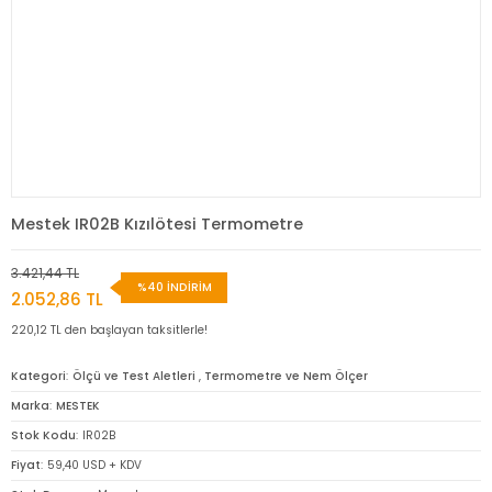
Mestek IR02B Kızılötesi Termometre
3.421,44 TL
%40 İNDİRİM
2.052,86 TL
220,12 TL den başlayan taksitlerle!
Kategori
Ölçü ve Test Aletleri
,
Termometre ve Nem Ölçer
Marka
MESTEK
Stok Kodu
IR02B
Fiyat
59,40 USD + KDV