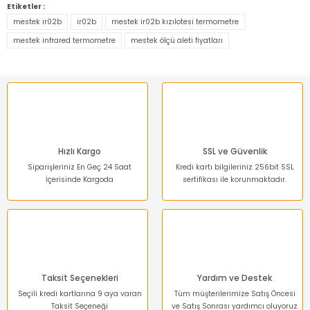
konularda yetersiz gördüğünüz noktaları öneri formunu
Etiketler :
kullanarak tarafımıza iletebilirsiniz.
mestek ir02b
ir02b
mestek ir02b kızılotesi termometre
Görüş ve önerileriniz için teşekkür ederiz.
mestek infrared termometre
mestek ölçü aleti fiyatları
Ürün resmi kalitesiz, bozuk veya görüntülenemiyor.
Ürün açıklamasında eksik bilgiler bulunuyor.
Ürün bilgilerinde hatalar bulunuyor.
Ürün fiyatı diğer sitelerden daha pahalı.
Bu ürüne benzer farklı alternatifler olmalı.
Hızlı Kargo
SSL ve Güvenlik
Siparişleriniz En Geç 24 Saat
Kredi kartı bilgileriniz 256bit SSL
İçerisinde Kargoda
sertifikası ile korunmaktadır.
Gönder
Taksit Seçenekleri
Yardım ve Destek
Seçili kredi kartlarına 9 aya varan
Tüm müşterilerimize Satış Öncesi
Taksit Seçeneği
ve Satış Sonrası yardımcı oluyoruz