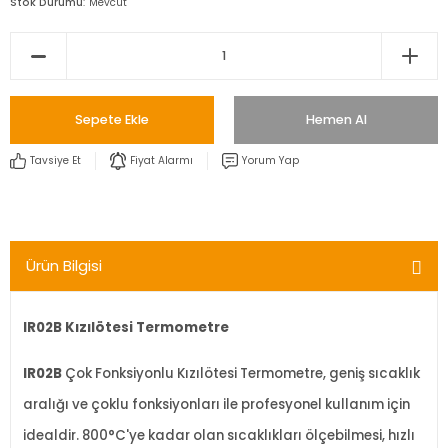
Stok Durumu
Mevcut
Sepete Ekle
Hemen Al
Tavsiye Et
Fiyat Alarmı
Yorum Yap
Ürün Bilgisi
IR02B Kızılötesi Termometre
IR02B
Çok Fonksiyonlu Kızılötesi Termometre, geniş sıcaklık
aralığı ve çoklu fonksiyonları ile profesyonel kullanım için
idealdir. 800°C'ye kadar olan sıcaklıkları ölçebilmesi, hızlı