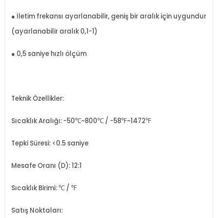
● İletim frekansı ayarlanabilir, geniş bir aralık için uygundur
(ayarlanabilir aralık 0,1-1)
● 0,5 saniye hızlı ölçüm
Teknik Özellikler:
Sıcaklık Aralığı: -50℃~800℃ / -58℉~1472℉
Tepki Süresi: <0.5 saniye
Mesafe Oranı (D): 12:1
Sıcaklık Birimi: ℃ / ℉
Satış Noktaları: