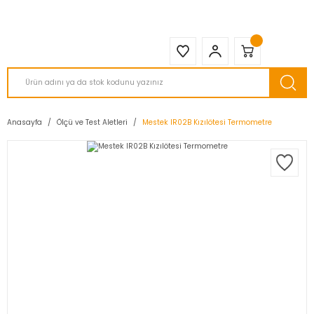
2950 TL ve Üstü Tüm Siparişlerinizde KARGO BEDAVA ( HepsiJET )
Anasayfa
Ölçü ve Test Aletleri
Mestek IR02B Kızılötesi Termometre