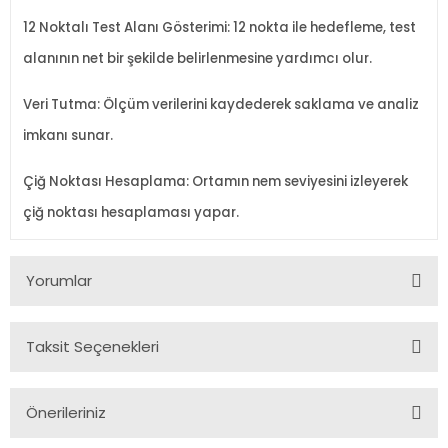
12 Noktalı Test Alanı Gösterimi: 12 nokta ile hedefleme, test
alanının net bir şekilde belirlenmesine yardımcı olur.
Veri Tutma: Ölçüm verilerini kaydederek saklama ve analiz
imkanı sunar.
Çiğ Noktası Hesaplama: Ortamın nem seviyesini izleyerek
çiğ noktası hesaplaması yapar.
Yorumlar
Taksit Seçenekleri
Bu ürüne ilk yorumu siz yapın!
Önerileriniz
Yorum Yaz