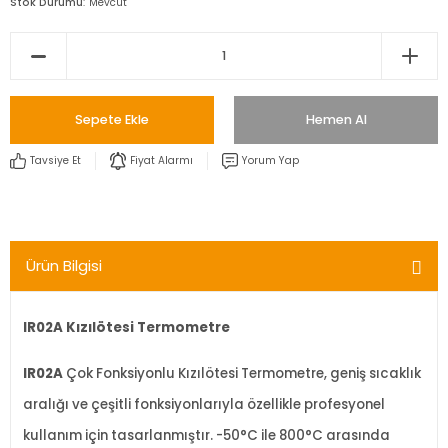
Stok Durumu
Mevcut
Sepete Ekle
Hemen Al
Tavsiye Et
Fiyat Alarmı
Yorum Yap
Ürün Bilgisi
IR02A Kızılötesi Termometre
IR02A
Çok Fonksiyonlu Kızılötesi Termometre, geniş sıcaklık
aralığı ve çeşitli fonksiyonlarıyla özellikle profesyonel
kullanım için tasarlanmıştır. -50°C ile 800°C arasında