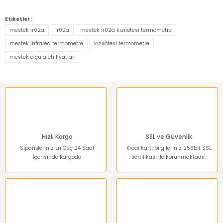
Bu ürünün fiyat bilgisi, resim, ürün açıklamalarında ve diğer
konularda yetersiz gördüğünüz noktaları öneri formunu
Etiketler :
kullanarak tarafımıza iletebilirsiniz.
mestek ir02a
ir02a
mestek ir02a kızılotesi termometre
Görüş ve önerileriniz için teşekkür ederiz.
mestek infrared termometre
kızılötesi termometre
mestek ölçü aleti fiyatları
Ürün resmi kalitesiz, bozuk veya görüntülenemiyor.
Ürün açıklamasında eksik bilgiler bulunuyor.
Ürün bilgilerinde hatalar bulunuyor.
Ürün fiyatı diğer sitelerden daha pahalı.
Bu ürüne benzer farklı alternatifler olmalı.
Hızlı Kargo
SSL ve Güvenlik
Siparişleriniz En Geç 24 Saat
Kredi kartı bilgileriniz 256bit SSL
İçerisinde Kargoda
sertifikası ile korunmaktadır.
Gönder