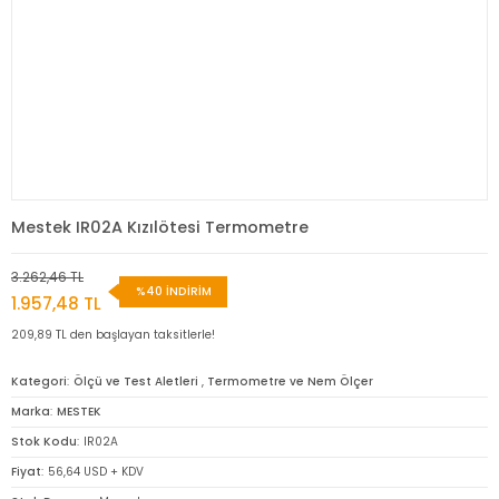
Mestek IR02A Kızılötesi Termometre
3.262,46 TL
%40 İNDİRİM
1.957,48 TL
209,89 TL den başlayan taksitlerle!
Kategori
Ölçü ve Test Aletleri
,
Termometre ve Nem Ölçer
Marka
MESTEK
Stok Kodu
IR02A
Fiyat
56,64 USD + KDV