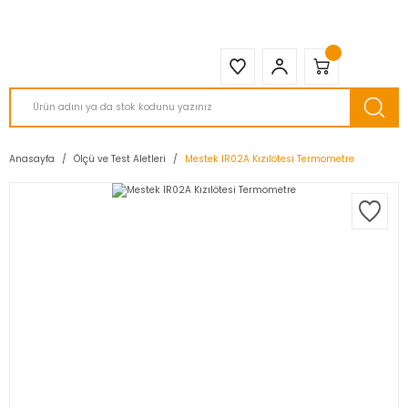
2950 TL ve Üstü Tüm Siparişlerinizde KARGO BEDAVA ( HepsiJET )
Anasayfa
Ölçü ve Test Aletleri
Mestek IR02A Kızılötesi Termometre