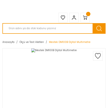
2950 TL ve Üstü Tüm Siparişlerinizde KARGO BEDAVA ( HepsiJET )
Anasayfa
Ölçü ve Test Aletleri
Mestek DM100B Dijital Multimetre