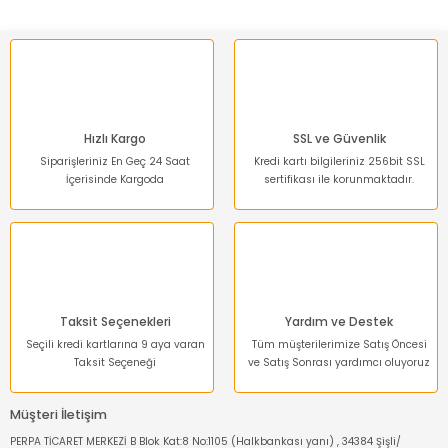
Ürün resmi kalitesiz, bozuk veya görüntülenemiyor.
Ürün açıklamasında eksik bilgiler bulunuyor.
Ürün bilgilerinde hatalar bulunuyor.
Ürün fiyatı diğer sitelerden daha pahalı.
Bu ürüne benzer farklı alternatifler olmalı.
Hızlı Kargo
SSL ve Güvenlik
Siparişleriniz En Geç 24 Saat
Kredi kartı bilgileriniz 256bit SSL
İçerisinde Kargoda
sertifikası ile korunmaktadır.
Gönder
Taksit Seçenekleri
Yardım ve Destek
Seçili kredi kartlarına 9 aya varan
Tüm müşterilerimize Satış Öncesi
Taksit Seçeneği
ve Satış Sonrası yardımcı oluyoruz
Müşteri İletişim
PERPA TİCARET MERKEZİ B Blok Kat:8 No:1105 (Halkbankası yanı) , 34384 Şişli/