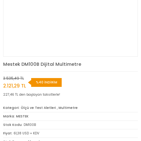
Mestek DM100B Dijital Multimetre
3.535,49 TL
%40 İNDİRİM
2.121,29 TL
227,46 TL den başlayan taksitlerle!
Kategori
Ölçü ve Test Aletleri
,
Multimetre
Marka
MESTEK
Stok Kodu
DM100B
Fiyat
61,38 USD + KDV