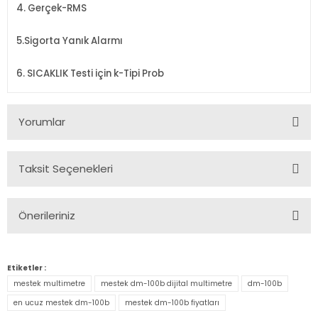
4. Gerçek-RMS
5.Sigorta Yanık Alarmı
6. SICAKLIK Testi için k-Tipi Prob
Yorumlar
Taksit Seçenekleri
Bu ürüne ilk yorumu siz yapın!
Önerileriniz
Yorum Yaz
Bu ürünün fiyat bilgisi, resim, ürün açıklamalarında ve diğer
konularda yetersiz gördüğünüz noktaları öneri formunu
Etiketler :
kullanarak tarafımıza iletebilirsiniz.
mestek multimetre
mestek dm-100b dijital multimetre
dm-100b
Görüş ve önerileriniz için teşekkür ederiz.
en ucuz mestek dm-100b
mestek dm-100b fiyatları