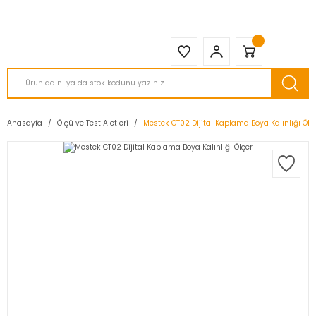
2950 TL ve Üstü Tüm Siparişlerinizde KARGO BEDAVA ( HepsiJET )
Anasayfa
Ölçü ve Test Aletleri
Mestek CT02 Dijital Kaplama Boya Kalınlığı Ölç