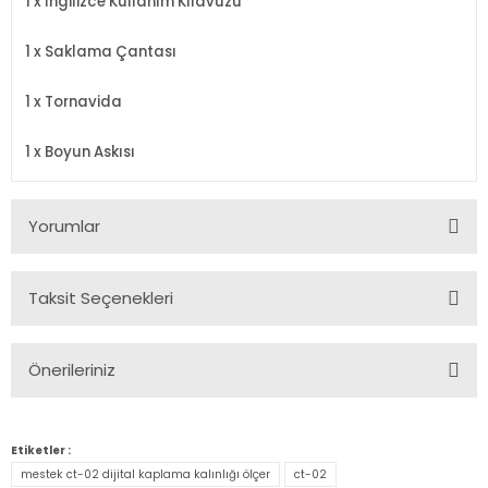
1 x İngilizce Kullanım Kılavuzu
1 x Saklama Çantası
1 x Tornavida
1 x Boyun Askısı
Yorumlar
Taksit Seçenekleri
Bu ürüne ilk yorumu siz yapın!
Önerileriniz
Yorum Yaz
Bu ürünün fiyat bilgisi, resim, ürün açıklamalarında ve diğer
konularda yetersiz gördüğünüz noktaları öneri formunu
Etiketler :
kullanarak tarafımıza iletebilirsiniz.
mestek ct-02 dijital kaplama kalınlığı ölçer
ct-02