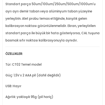
Standart parça 50um/100um/250um/500um/1000um'u
ayrı ayrı demir taban veya alüminyum taban yüzeyine
yerleştirin. Alet probu temas ettiğinde, karşılık gelen
kalibrasyon noktası görüntülenmelidir. Ekran, yerleştirilen
standart parça ile büyük bir hata gösteriyorsa, CAL tuşuna
basmak sıfır noktası kalibrasyonuyla aynıdır.
ÖZELLİKLER:
Tür: CT02 Temel model
Güç: 1,5V x 2 AAA pil (dahil değildir)
USB: Hayır
Ağırlık: yaklaşık 95g (pil hariç)