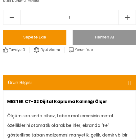
Stok Durumu
Mevcut
Sepete Ekle
Hemen Al
Tavsiye Et
Fiyat Alarmı
Yorum Yap
Ürün Bilgisi
MESTEK CT-02 Dijital Kaplama Kalınlığı Ölçer
Ölçüm sırasında cihaz, taban malzemesinin metal
özelliklerini otomatik olarak belirler; ekranda "Fe"
gösterilirse taban malzemesi manyetik, çelik, demir vb. bir