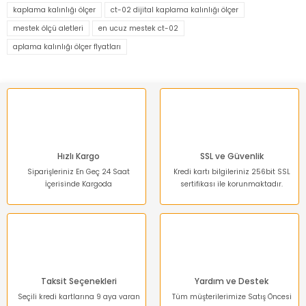
Görüş ve önerileriniz için teşekkür ederiz.
kaplama kalınlığı ölçer
ct-02 dijital kaplama kalınlığı ölçer
mestek ölçü aletleri
en ucuz mestek ct-02
Ürün resmi kalitesiz, bozuk veya görüntülenemiyor.
aplama kalınlığı ölçer flyatları
Ürün açıklamasında eksik bilgiler bulunuyor.
Ürün bilgilerinde hatalar bulunuyor.
Ürün fiyatı diğer sitelerden daha pahalı.
Bu ürüne benzer farklı alternatifler olmalı.
Hızlı Kargo
SSL ve Güvenlik
Siparişleriniz En Geç 24 Saat
Kredi kartı bilgileriniz 256bit SSL
İçerisinde Kargoda
sertifikası ile korunmaktadır.
Gönder
Taksit Seçenekleri
Yardım ve Destek
Seçili kredi kartlarına 9 aya varan
Tüm müşterilerimize Satış Öncesi