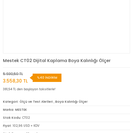
Mestek CT02 Dijital Kaplama Boya Kalınlığı Ölçer
5.930,50 TL
%40 İNDİRİM
3.558,30 TL
381,54 TL den başlayan taksitlerle!
Kategori
Ölçü ve Test Aletleri
,
Boya Kalınlığı Ölçer
Marka
MESTEK
Stok Kodu
CT02
Fiyat
102,96 USD + KDV