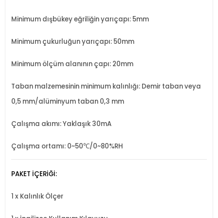
Minimum dışbükey eğriliğin yarıçapı: 5mm
Minimum çukurluğun yarıçapı: 50mm
Minimum ölçüm alanının çapı: 20mm
Taban malzemesinin minimum kalınlığı: Demir taban veya
0,5 mm/alüminyum taban 0,3 mm
Çalışma akımı: Yaklaşık 30mA
Çalışma ortamı: 0~50℃/0~80%RH
PAKET İÇERİĞİ:
1 x Kalınlık Ölçer