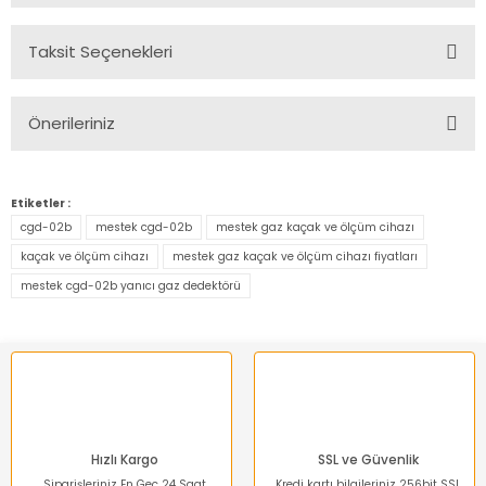
Taksit Seçenekleri
Bu ürüne ilk yorumu siz yapın!
Önerileriniz
Yorum Yaz
Bu ürünün fiyat bilgisi, resim, ürün açıklamalarında ve diğer
konularda yetersiz gördüğünüz noktaları öneri formunu
Etiketler :
kullanarak tarafımıza iletebilirsiniz.
cgd-02b
mestek cgd-02b
mestek gaz kaçak ve ölçüm cihazı
Görüş ve önerileriniz için teşekkür ederiz.
kaçak ve ölçüm cihazı
mestek gaz kaçak ve ölçüm cihazı fiyatları
mestek cgd-02b yanıcı gaz dedektörü
Ürün resmi kalitesiz, bozuk veya görüntülenemiyor.
Ürün açıklamasında eksik bilgiler bulunuyor.
Ürün bilgilerinde hatalar bulunuyor.
Ürün fiyatı diğer sitelerden daha pahalı.
Bu ürüne benzer farklı alternatifler olmalı.
Hızlı Kargo
SSL ve Güvenlik
Siparişleriniz En Geç 24 Saat
Kredi kartı bilgileriniz 256bit SSL