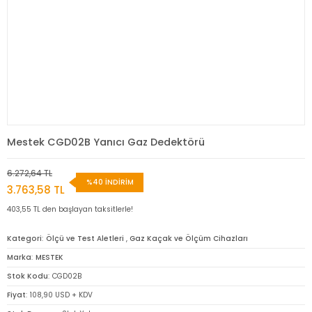
Mestek CGD02B Yanıcı Gaz Dedektörü
6.272,64 TL
%40 İNDİRİM
3.763,58 TL
403,55 TL den başlayan taksitlerle!
Kategori
Ölçü ve Test Aletleri
,
Gaz Kaçak ve Ölçüm Cihazları
Marka
MESTEK
Stok Kodu
CGD02B
Fiyat
108,90 USD + KDV