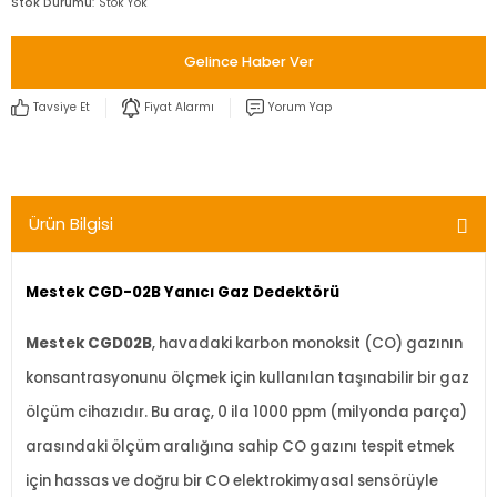
Stok Durumu
Stok Yok
Gelince Haber Ver
Tavsiye Et
Fiyat Alarmı
Yorum Yap
Ürün Bilgisi
Mestek
CGD-02B Yanıcı Gaz Dedektörü
Mestek CGD02B
, havadaki karbon monoksit (CO) gazının
konsantrasyonunu ölçmek için kullanılan taşınabilir bir gaz
ölçüm cihazıdır. Bu araç, 0 ila 1000 ppm (milyonda parça)
arasındaki ölçüm aralığına sahip CO gazını tespit etmek
için hassas ve doğru bir CO elektrokimyasal sensörüyle