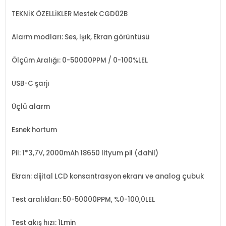
TEKNİK ÖZELLİKLER Mestek CGD02B
Alarm modları: Ses, Işık, Ekran görüntüsü
Ölçüm Aralığı: 0-50000PPM / 0-100%LEL
USB-C şarjı
Üçlü alarm
Esnek hortum
Pil: 1*3,7V, 2000mAh 18650 lityum pil (dahil)
Ekran: dijital LCD konsantrasyon ekranı ve analog çubuk
Test aralıkları: 50-50000PPM, %0-100,0LEL
Test akış hızı: 1Lmin