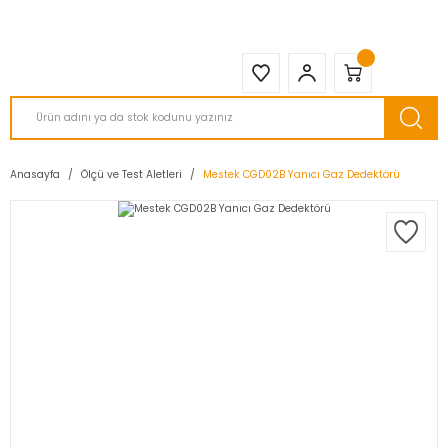
2950 TL ve Üstü Tüm Siparişlerinizde KARGO BEDAVA ( HepsiJET )
Anasayfa
Ölçü ve Test Aletleri
Mestek CGD02B Yanıcı Gaz Dedektörü