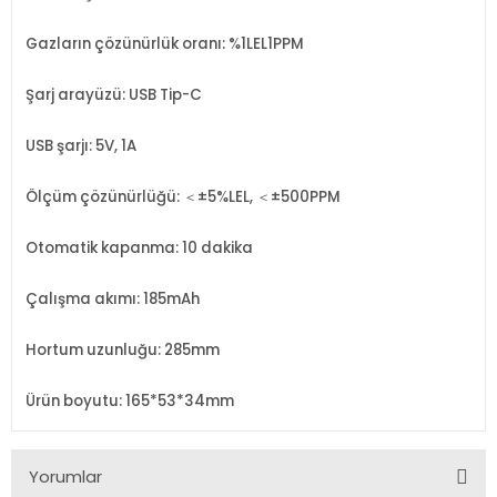
Gazların çözünürlük oranı: %1LEL1PPM
Şarj arayüzü: USB Tip-C
USB şarjı: 5V, 1A
Ölçüm çözünürlüğü: ＜±5%LEL, ＜±500PPM
Otomatik kapanma: 10 dakika
Çalışma akımı: 185mAh
Hortum uzunluğu: 285mm
Ürün boyutu: 165*53*34mm
Yorumlar