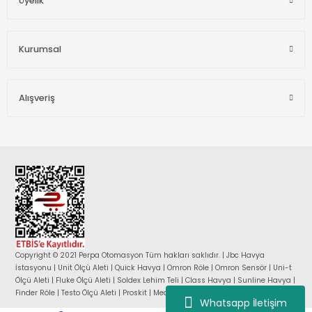
Üyelik
Kurumsal
Alışveriş
Copyright © 2021 Perpa Otomasyon Tüm hakları saklıdır. | Jbc Havya
İstasyonu | Unit Ölçü Aleti | Quick Havya | Omron Röle | Omron Sensör | Uni-t
Ölçü Aleti | Fluke Ölçü Aleti | Soldex Lehim Teli | Class Havya | Sunline Havya |
Finder Röle | Testo Ölçü Aleti | Proskit | Mean Well Güç Kaynağı |
Whatsapp İletişim