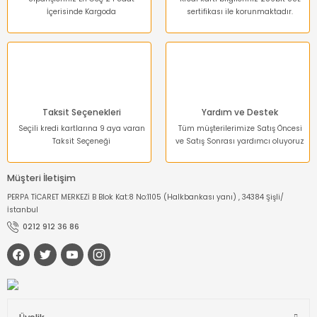
İçerisinde Kargoda
sertifikası ile korunmaktadır.
Gönder
Taksit Seçenekleri
Yardım ve Destek
Seçili kredi kartlarına 9 aya varan
Tüm müşterilerimize Satış Öncesi
Taksit Seçeneği
ve Satış Sonrası yardımcı oluyoruz
Müşteri İletişim
PERPA TİCARET MERKEZİ B Blok Kat:8 No:1105 (Halkbankası yanı) , 34384 Şişli/
İstanbul
0212 912 36 86