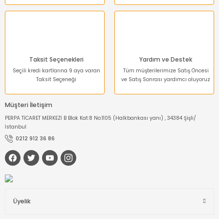
Gönder
Taksit Seçenekleri
Yardım ve Destek
Seçili kredi kartlarına 9 aya varan
Tüm müşterilerimize Satış Öncesi
Taksit Seçeneği
ve Satış Sonrası yardımcı oluyoruz
Müşteri İletişim
PERPA TİCARET MERKEZİ B Blok Kat:8 No:1105 (Halkbankası yanı) , 34384 Şişli/
İstanbul
0212 912 36 86
Üyelik