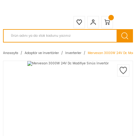
2950 TL ve Üstü Tüm Siparişlerinizde KARGO BEDAVA ( HepsiJET )
Anasayfa
Adaptör ve İnvertörler
İnverterler
Mervesan 3000W 24V Dc Modifi