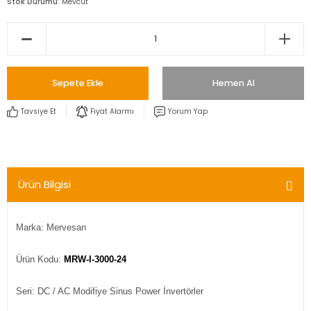
Stok Durumu
Mevcut
Sepete Ekle
Hemen Al
Tavsiye Et
Fiyat Alarmı
Yorum Yap
Ürün Bilgisi
Marka: Mervesan
Ürün Kodu:
MRW-I-3000-24
Seri: DC / AC Modifiye Sinus Power İnvertörler