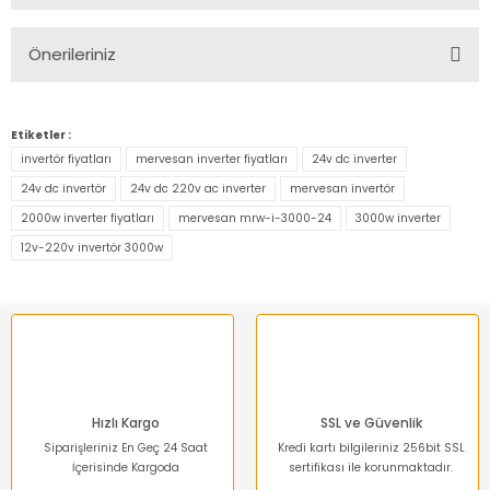
Bu ürüne ilk yorumu siz yapın!
Önerileriniz
Yorum Yaz
Bu ürünün fiyat bilgisi, resim, ürün açıklamalarında ve diğer
konularda yetersiz gördüğünüz noktaları öneri formunu
Etiketler :
kullanarak tarafımıza iletebilirsiniz.
invertör fiyatları
mervesan inverter fiyatları
24v dc inverter
Görüş ve önerileriniz için teşekkür ederiz.
24v dc invertör
24v dc 220v ac inverter
mervesan invertör
2000w inverter fiyatları
mervesan mrw-i-3000-24
3000w inverter
Ürün resmi kalitesiz, bozuk veya görüntülenemiyor.
12v-220v invertör 3000w
Ürün açıklamasında eksik bilgiler bulunuyor.
Ürün bilgilerinde hatalar bulunuyor.
Ürün fiyatı diğer sitelerden daha pahalı.
Bu ürüne benzer farklı alternatifler olmalı.
Hızlı Kargo
SSL ve Güvenlik
Siparişleriniz En Geç 24 Saat
Kredi kartı bilgileriniz 256bit SSL
İçerisinde Kargoda
sertifikası ile korunmaktadır.