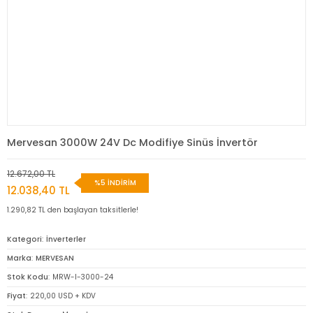
Mervesan 3000W 24V Dc Modifiye Sinüs İnvertör
12.672,00 TL
%5 İNDİRİM
12.038,40 TL
1.290,82 TL den başlayan taksitlerle!
Kategori
İnverterler
Marka
MERVESAN
Stok Kodu
MRW-I-3000-24
Fiyat
220,00 USD + KDV