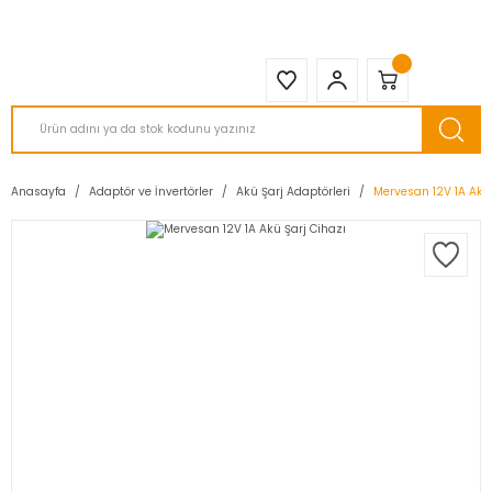
2950 TL ve Üstü Tüm Siparişlerinizde KARGO BEDAVA ( HepsiJET )
Anasayfa
Adaptör ve İnvertörler
Akü Şarj Adaptörleri
Mervesan 12V 1A Akü 