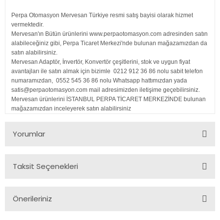
Perpa Otomasyon Mervesan Türkiye resmi satış bayisi olarak hizmet
vermektedir.
Mervesan'ın Bütün ürünlerini www.perpaotomasyon.com adresinden satın
alabileceğiniz gibi, Perpa Ticaret Merkezi'nde bulunan mağazamızdan da
satın alabilirsiniz.
Mervesan Adaptör, İnvertör, Konvertör çeşitlerini, stok ve uygun fiyat
avantajları ile satın almak için bizimle 0212 912 36 86 nolu sabit telefon
numaramızdan, 0552 545 36 86 nolu Whatsapp hattımızdan yada
satis@perpaotomasyon.com mail adresimizden iletişime geçebilirsiniz.
Mervesan ürünlerini İSTANBUL PERPA TİCARET MERKEZİNDE bulunan
mağazamızdan inceleyerek satın alabilirsiniz
Yorumlar
Taksit Seçenekleri
Bu ürüne ilk yorumu siz yapın!
Önerileriniz
Yorum Yaz