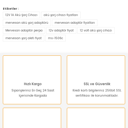
Bu ürünün fiyat bilgisi, resim, ürün açıklamalarında ve diğer
konularda yetersiz gördüğünüz noktaları öneri formunu
Etiketler :
kullanarak tarafımıza iletebilirsiniz.
12V 1A Akü Şarj Cihazı
akü şarj cihazı fiyatları
Görüş ve önerileriniz için teşekkür ederiz.
mervesan akü şarj adaptörü
mervesan adaptör fiyatları
Mervesan adaptör perpa
12v adaptör fiyat
12 volt akü şarj cihazı
Ürün resmi kalitesiz, bozuk veya görüntülenemiyor.
mervesan şarj aleti fiyat
ms-1506c
Ürün açıklamasında eksik bilgiler bulunuyor.
Ürün bilgilerinde hatalar bulunuyor.
Ürün fiyatı diğer sitelerden daha pahalı.
Bu ürüne benzer farklı alternatifler olmalı.
Hızlı Kargo
SSL ve Güvenlik
Siparişleriniz En Geç 24 Saat
Kredi kartı bilgileriniz 256bit SSL
İçerisinde Kargoda
sertifikası ile korunmaktadır.
Gönder