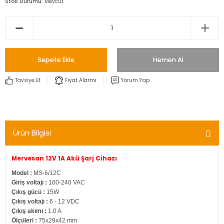
Stok Durumu
Mevcut
Sepete Ekle
Hemen Al
Tavsiye Et
Fiyat Alarmı
Yorum Yap
Ürün Bilgisi
Mervesan 12V 1A Akü Şarj Cihazı
Model :
MS-6/12C
Giriş voltajı :
100-240 VAC
Çıkış gücü :
15W
Çıkış voltajı :
6 - 12 VDC
Çıkış akımı :
1.0 A
Ölçüleri :
75x29x42 mm