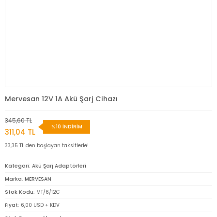
Mervesan 12V 1A Akü Şarj Cihazı
345,60 TL
%10 İNDİRİM
311,04 TL
33,35 TL den başlayan taksitlerle!
Kategori
Akü Şarj Adaptörleri
Marka
MERVESAN
Stok Kodu
MT/6/12C
Fiyat
6,00 USD + KDV