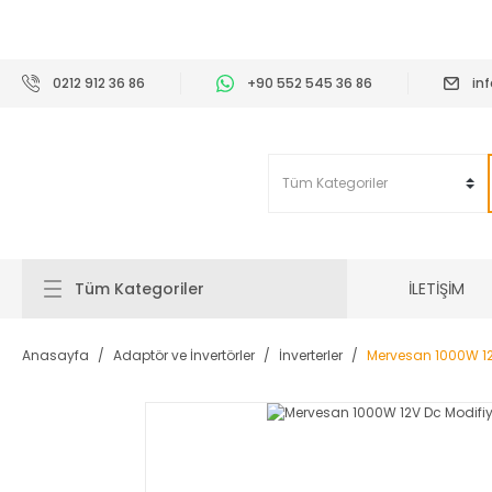
2
0212 912 36 86
+90 552 545 36 86
in
İLETİŞİM
Tüm Kategoriler
Anasayfa
Adaptör ve İnvertörler
İnverterler
Mervesan 1000W 12V