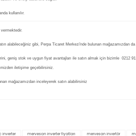
anda kullanılır.
 vermektedir.
n alabileceğiniz gibi, Perpa Ticaret Merkezi'nde bulunan mağazamızdan da sa
ni, geniş stok ve uygun fiyat avantajları ile satın almak için bizimle 0212 
den iletişime geçebilirsiniz.
 mağazamızdan inceleyerek satın alabilirsiniz
nularda yetersiz gördüğünüz noktaları öneri formunu kullanarak tarafımı
Bu ürüne ilk yorumu siz yapın!
 inverter
mervesan inverter fiyatları
mervesan invertör
m