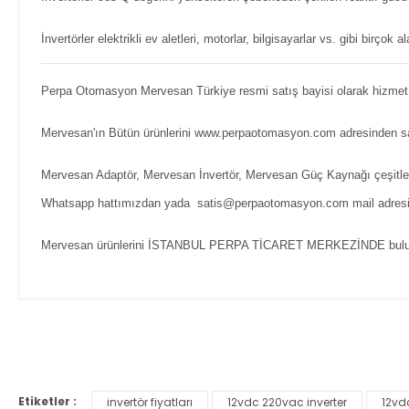
İnvertörler elektrikli ev aletleri, motorlar, bilgisayarlar vs. gibi birçok al
Perpa Otomasyon Mervesan Türkiye resmi satış bayisi olarak hizmet
Mervesan'ın Bütün ürünlerini www.perpaotomasyon.com adresinden satı
Mervesan Adaptör, Mervesan İnvertör, Mervesan Güç Kaynağı çeşitleri
Whatsapp hattımızdan yada satis@perpaotomasyon.com mail adresimiz
Mervesan ürünlerini İSTANBUL PERPA TİCARET MERKEZİNDE bulunan
Bu ürünün fiyat bilgisi, resim, ürün açıklamalarında ve diğer ko
Görüş ve önerileriniz için teşekkür ederiz.
Etiketler :
invertör fiyatları
12vdc 220vac inverter
12vdc
Ürün resmi kalitesiz, bozuk veya görüntülenemiyor.