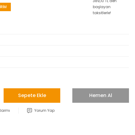
389,10 TL den
İRİM
başlayan
taksitlerle!
Sepete Ekle
Hemen Al
Alarmı
Yorum Yap