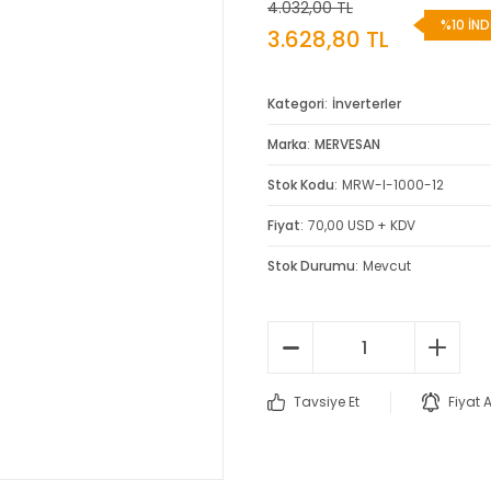
4.032,00 TL
%10 İND
3.628,80 TL
Kategori
İnverterler
Marka
MERVESAN
Stok Kodu
MRW-I-1000-12
Fiyat
70,00 USD + KDV
Stok Durumu
Mevcut
Tavsiye Et
Fiyat 