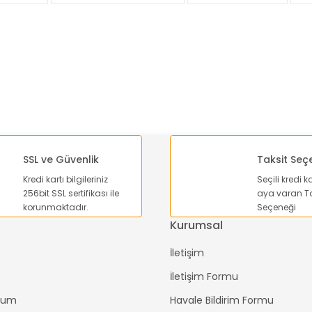
Yorum Yaz
SSL ve Güvenlik
Taksit Seç
Kredi kartı bilgileriniz
Seçili kredi k
Gönder
256bit SSL sertifikası ile
aya varan Ta
korunmaktadır.
Seçeneği
Kurumsal
İletişim
İletişim Formu
ttum
Havale Bildirim Formu