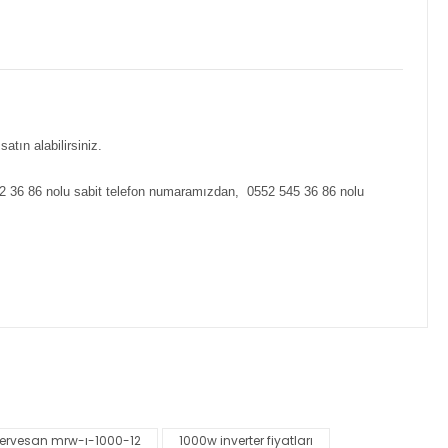
tın alabilirsiniz.
912 36 86 nolu sabit telefon numaramızdan, 0552 545 36 86 nolu
za iletebilirsiniz.
ervesan mrw-ı-1000-12
1000w inverter fiyatları