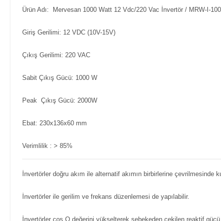
Ürün Adı: Mervesan 1000 Watt 12 Vdc/220 Vac İnvertör / MRW-I-100
Giriş Gerilimi: 12 VDC (10V-15V)
Çıkış Gerilimi: 220 VAC
Sabit Çıkış Gücü: 1000 W
Peak Çıkış Gücü: 2000W
Ebat: 230x136x60 mm
Verimlilik : > 85%
İnvertörler doğru akım ile alternatif akımın birbirlerine çevrilmesinde kul
İnvertörler ile gerilim ve frekans düzenlemesi de yapılabilir.
İnvertörler cos Q değerini yükselterek şebekeden çekilen reaktif gücü a