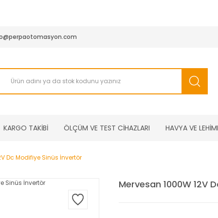
950 TL ve Üstü Tüm Siparişlerinizde KARGO BEDAVA ( HepsiJET
fo@perpaotomasyon.com
KARGO TAKİBİ
ÖLÇÜM VE TEST CİHAZLARI
HAVYA VE LEHİM
 Dc Modifiye Sinüs İnvertör
Mervesan 1000W 12V Dc