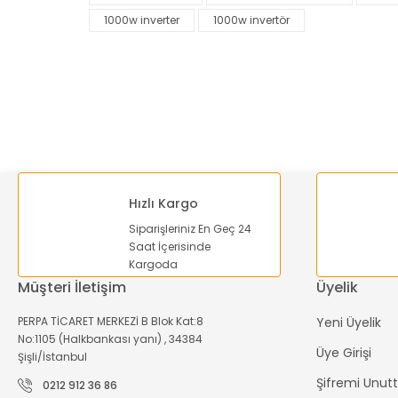
1000w inverter
1000w invertör
Ürün açıklamasında eksik bilgiler bulunuyor.
Ürün bilgilerinde hatalar bulunuyor.
Ürün fiyatı diğer sitelerden daha pahalı.
Bu ürüne benzer farklı alternatifler olmalı.
Hızlı Kargo
Siparişleriniz En Geç 24
Saat İçerisinde
Kargoda
Müşteri İletişim
Üyelik
PERPA TİCARET MERKEZİ B Blok Kat:8
Yeni Üyelik
No:1105 (Halkbankası yanı) , 34384
Üye Girişi
Şişli/İstanbul
Şifremi Unu
0212 912 36 86