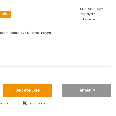
1.435,96 TL den
DİRİM
başlayan
taksitlerle!
eleri
,
Sıcak Hava Üflemeli Havya
Sepete Ekle
Hemen Al
Alarmı
Yorum Yap