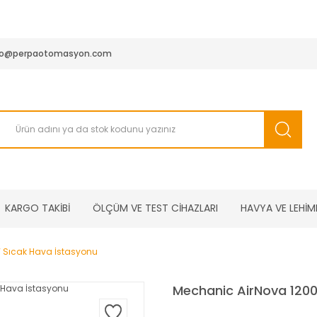
950 TL ve Üstü Tüm Siparişlerinizde KARGO BEDAVA ( HepsiJET
fo@perpaotomasyon.com
KARGO TAKİBİ
ÖLÇÜM VE TEST CİHAZLARI
HAVYA VE LEHİM
 Sıcak Hava İstasyonu
Mechanic AirNova 120