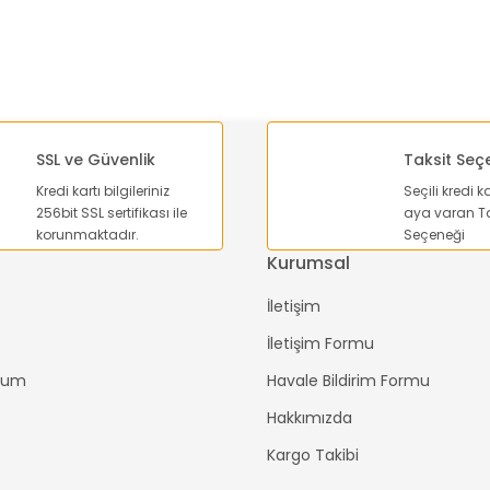
SSL ve Güvenlik
Taksit Seç
Kredi kartı bilgileriniz
Seçili kredi k
Gönder
256bit SSL sertifikası ile
aya varan Ta
korunmaktadır.
Seçeneği
Kurumsal
İletişim
İletişim Formu
ttum
Havale Bildirim Formu
Hakkımızda
Kargo Takibi