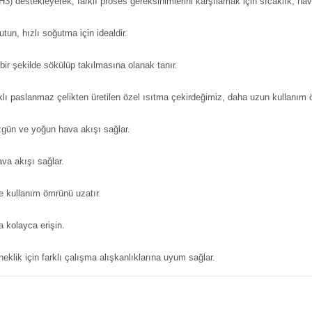
3) destekleyerek, farklı proses gereksinimlerini karşılamak için sıcaklık, h
n, hızlı soğutma için idealdir.
ı bir şekilde sökülüp takılmasına olanak tanır.
klı paslanmaz çelikten üretilen özel ısıtma çekirdeğimiz, daha uzun kullanım 
zgün ve yoğun hava akışı sağlar.
ava akışı sağlar.
e kullanım ömrünü uzatır.
a kolayca erişin.
eklik için farklı çalışma alışkanlıklarına uyum sağlar.