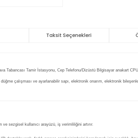
r
Taksit Seçenekleri
Ö
Hava Tabancası Tamir İstasyonu, Cep Telefonu/Dizüstü Bilgisayar anakart C
 düğme çalışması ve ayarlanabilir sapı, elektronik onarım, elektronik bileşenl
e sezgisel kullanıcı arayüzü, iş verimliliğini artırır.