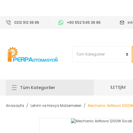
2
0212 912 36 86
+90 552 545 36 86
in
İLETİŞİM
Tüm Kategoriler
Anasayfa
Lehim ve Havya Malzemeleri
Mechanic AirNova 1200W