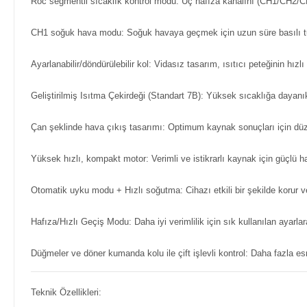
Roc segmentli sıcaklık kontrol modu: Üç hafıza kanalını (CH1/CH2/CH
CH1 soğuk hava modu: Soğuk havaya geçmek için uzun süre basılı tutu
Ayarlanabilir/döndürülebilir kol: Vidasız tasarım, ısıtıcı peteğinin hızl
Geliştirilmiş Isıtma Çekirdeği (Standart 7B): Yüksek sıcaklığa dayanı
Çan şeklinde hava çıkış tasarımı: Optimum kaynak sonuçları için dü
Yüksek hızlı, kompakt motor: Verimli ve istikrarlı kaynak için güçlü h
Otomatik uyku modu + Hızlı soğutma: Cihazı etkili bir şekilde korur v
Hafıza/Hızlı Geçiş Modu: Daha iyi verimlilik için sık kullanılan ayarlar
Düğmeler ve döner kumanda kolu ile çift işlevli kontrol: Daha fazla esn
Teknik Özellikleri: