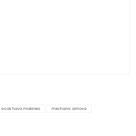
za iletebilirsiniz.
sıcak hava makinesi
mechanic airnova