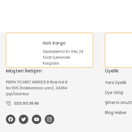
Ürün fiyatı diğer sitelerden daha pahalı.
Bu ürüne benzer farklı alternatifler olmalı.
Hızlı Kargo
Siparişleriniz En Geç 24
Saat İçerisinde
Kargoda
Müşteri İletişim
Üyelik
PERPA TİCARET MERKEZİ B Blok Kat:8
Yeni Üyelik
No:1105 (Halkbankası yanı) , 34384
Üye Girişi
Şişli/İstanbul
Şifremi Unu
0212 912 36 86
Blog Haber