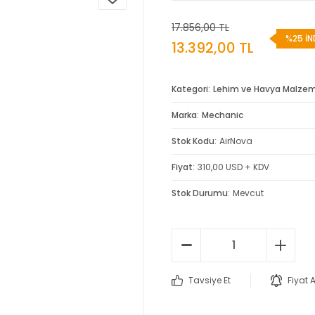
17.856,00 TL
%25 İN
13.392,00 TL
Kategori
Lehim ve Havya Malzem
Marka
Mechanic
Stok Kodu
AirNova
Fiyat
310,00 USD + KDV
Stok Durumu
Mevcut
Tavsiye Et
Fiyat 