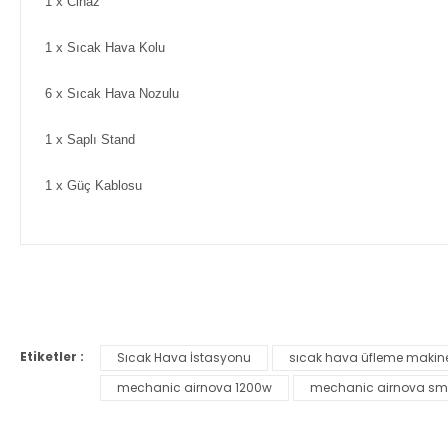
1 x Cihaz
1 x Sıcak Hava Kolu
6 x Sıcak Hava Nozulu
1 x Saplı Stand
1 x Güç Kablosu
Bu ürünün fiyat bilgisi, resim, ürün açıklamalarında ve diğer ko
Görüş ve önerileriniz için teşekkür ederiz.
Etiketler :
Sıcak Hava İstasyonu
sıcak hava üfleme makin
Ürün resmi kalitesiz, bozuk veya görüntülenemiyor.
mechanic airnova 1200w
mechanic airnova s
Ürün açıklamasında eksik bilgiler bulunuyor.
Ürün bilgilerinde hatalar bulunuyor.