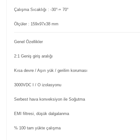
Çalışma Sıcaklığı : -30°-+ 70°
Ölçüler : 159x97x38 mm
Genel Özellikler
2:1 Geniş giriş aralığı
Kısa devre / Aşırı yük / gerilim koruması
3000VDC I / O izolasyonu
Serbest hava konveksiyon ile Soğutma
EMI filtresi, düşük dalgalanma
% 100 tam yükte çalışma