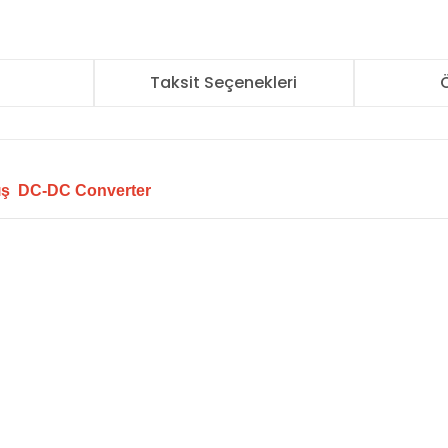
r
Taksit Seçenekleri
Ö
kış DC-DC Converter