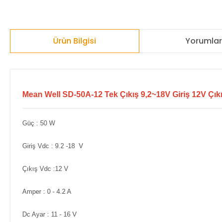
Ürün Bilgisi
Yorumla
Mean Well SD-50A-12 Tek Çıkış 9,2~18V Giriş 12V Çı
Güç : 50 W
Giriş Vdc : 9.2 -18 V
Çıkış Vdc :12 V
Amper : 0 - 4.2 A
Dc Ayar : 11 - 16 V