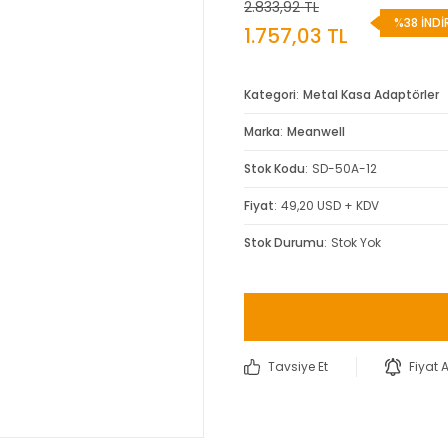
2.833,92 TL
%38 İNDİ
1.757,03 TL
Kategori
Metal Kasa Adaptörler
Marka
Meanwell
Stok Kodu
SD-50A-12
Fiyat
49,20 USD + KDV
Stok Durumu
Stok Yok
Tavsiye Et
Fiyat 