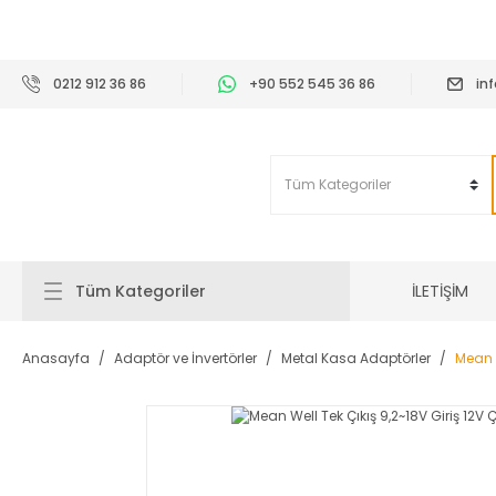
2
0212 912 36 86
+90 552 545 36 86
in
İLETİŞİM
Tüm Kategoriler
Anasayfa
Adaptör ve İnvertörler
Metal Kasa Adaptörler
Mean W