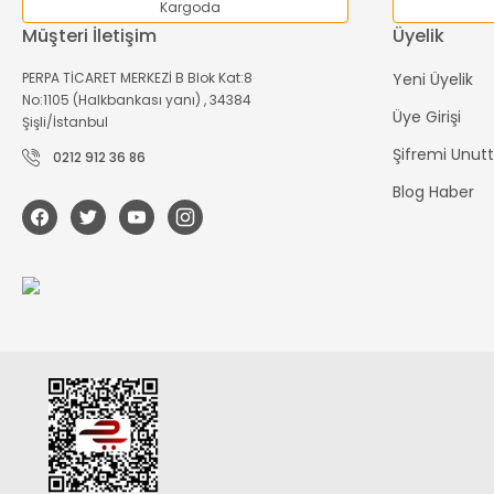
Kargoda
Müşteri İletişim
Üyelik
PERPA TİCARET MERKEZİ B Blok Kat:8
Yeni Üyelik
No:1105 (Halkbankası yanı) , 34384
Üye Girişi
Şişli/İstanbul
Şifremi Unu
0212 912 36 86
Blog Haber