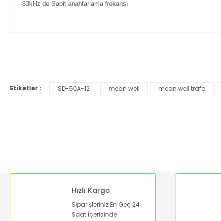
83kHz de Sabit anahtarlama frekansı
Bu ürünün fiyat bilgisi, resim, ürün açıklamalarında ve diğer ko
Görüş ve önerileriniz için teşekkür ederiz.
Etiketler :
SD-50A-12
mean well
mean well trafo
Ürün resmi kalitesiz, bozuk veya görüntülenemiyor.
Ürün açıklamasında eksik bilgiler bulunuyor.
Ürün bilgilerinde hatalar bulunuyor.
Ürün fiyatı diğer sitelerden daha pahalı.
Bu ürüne benzer farklı alternatifler olmalı.
Hızlı Kargo
Siparişleriniz En Geç 24
Saat İçerisinde