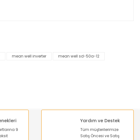
za iletebilirsiniz.
mean well inverter
mean well sd-50a-12
enekleri
Yardım ve Destek
artlarına 9
Tüm müşterilerimize
ksit
Satış Öncesi ve Satış