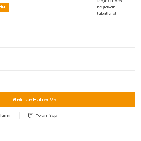
188,40 TL den
RİM
başlayan
taksitlerle!
Gelince Haber Ver
Alarmı
Yorum Yap