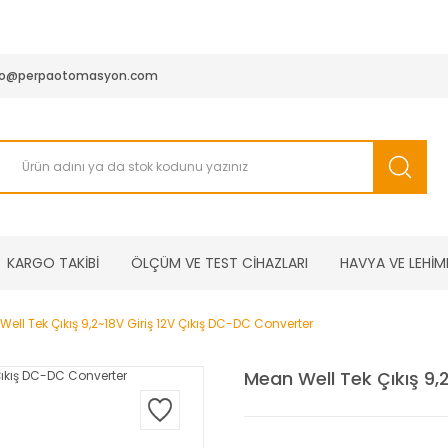
950 TL ve Üstü Tüm Siparişlerinizde KARGO BEDAVA ( HepsiJET
fo@perpaotomasyon.com
KARGO TAKİBİ
ÖLÇÜM VE TEST CİHAZLARI
HAVYA VE LEHİM
ell Tek Çıkış 9,2~18V Giriş 12V Çıkış DC-DC Converter
Mean Well Tek Çıkış 9,