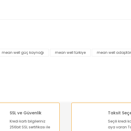
nularda yetersiz gördüğünüz noktaları öneri formunu kullanarak tarafımı
Bu ürüne ilk yorumu siz yapın!
mean well güç kaynağı
mean well türkiye
mean well adaptör
Yorum Yaz
SSL ve Güvenlik
Taksit Seç
Kredi kartı bilgileriniz
Seçili kredi k
256bit SSL sertifikası ile
aya varan Ta