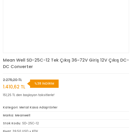
Mean Well SD-25C-12 Tek Çıkış 36~72V Giriş 12V Çıkış DC-
DC Converter
2.275,20 TL
%38 İNDİRİM
1.410,62 TL
151,25 TL den başlayan taksitlerle!
Kategori
Metal Kasa Adaptörler
Marka
Meanwell
Stok Kodu
SD-25C-12
Fiyat
39,50 USD + KDV