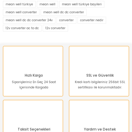
kullanarak tarafımıza iletebilirsiniz.
mean well türkiye
mean well
mean well türkiye bayileri
Görüş ve önerileriniz için teşekkür ederiz.
mean well converter
mean well dc dc converter
mean well dc dc converter 24v
converter
converter nedir
Ürün resmi kalitesiz, bozuk veya görüntülenemiyor.
12v converter ac to dc
12v converter
Ürün açıklamasında eksik bilgiler bulunuyor.
Ürün bilgilerinde hatalar bulunuyor.
Ürün fiyatı diğer sitelerden daha pahalı.
Bu ürüne benzer farklı alternatifler olmalı.
Hızlı Kargo
SSL ve Güvenlik
Siparişleriniz En Geç 24 Saat
Kredi kartı bilgileriniz 256bit SSL
İçerisinde Kargoda
sertifikası ile korunmaktadır.
Gönder
Taksit Seçenekleri
Yardım ve Destek