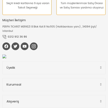
Seçili kredi kartlarına 9 aya varan
Tüm müşterilerimize Satış Öncesi
Taksit Seçeneği
ve Satış Sonrası yardımcı oluyoruz
Müşteri İletişim
PERPA TİCARET MERKEZİ B Blok Kat:8 No:1105 (Halkbankası yanı) , 34384 Şişli/
İstanbul
0212 912 36 86
Üyelik
Kurumsal
Alışveriş