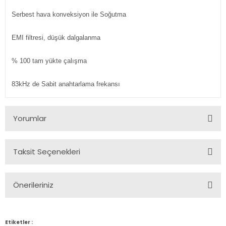
Serbest hava konveksiyon ile Soğutma
EMI filtresi, düşük dalgalanma
% 100 tam yükte çalışma
83kHz de Sabit anahtarlama frekansı
Yorumlar
Taksit Seçenekleri
Bu ürüne ilk yorumu siz yapın!
Önerileriniz
Yorum Yaz
Bu ürünün fiyat bilgisi, resim, ürün açıklamalarında ve diğer
konularda yetersiz gördüğünüz noktaları öneri formunu
Etiketler :