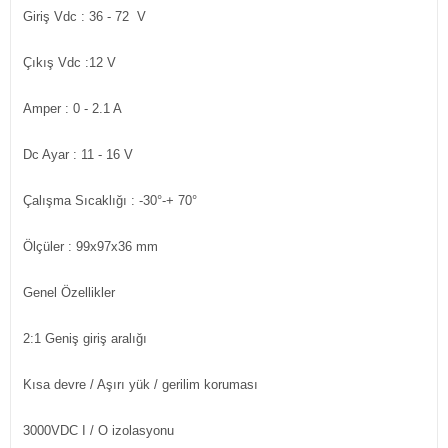
Giriş Vdc : 36 - 72 V
Çıkış Vdc :12 V
Amper : 0 - 2.1 A
Dc Ayar : 11 - 16 V
Çalışma Sıcaklığı : -30°-+ 70°
Ölçüler : 99x97x36 mm
Genel Özellikler
2:1 Geniş giriş aralığı
Kısa devre / Aşırı yük / gerilim koruması
3000VDC I / O izolasyonu