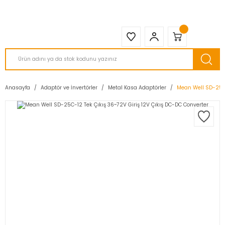
2950 TL ve Üstü Tüm Siparişlerinizde KARGO BEDAVA ( HepsiJET )
Anasayfa
Adaptör ve İnvertörler
Metal Kasa Adaptörler
Mean Well SD-25C-