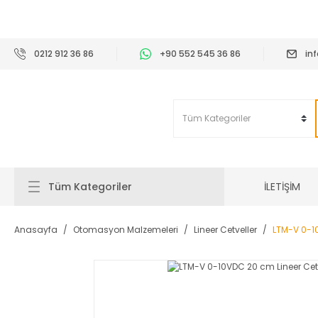
2
0212 912 36 86
+90 552 545 36 86
in
İLETİŞİM
Tüm Kategoriler
Anasayfa
Otomasyon Malzemeleri
Lineer Cetveller
LTM-V 0-10