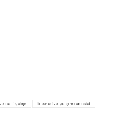
za iletebilirsiniz.
vel nasıl çalışır
lineer cetvel çalışma prensibi