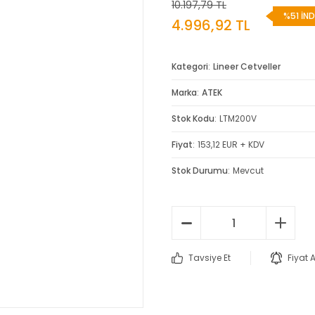
10.197,79 TL
%51 İND
4.996,92 TL
Kategori
Lineer Cetveller
Marka
ATEK
Stok Kodu
LTM200V
Fiyat
153,12 EUR + KDV
Stok Durumu
Mevcut
Tavsiye Et
Fiyat 