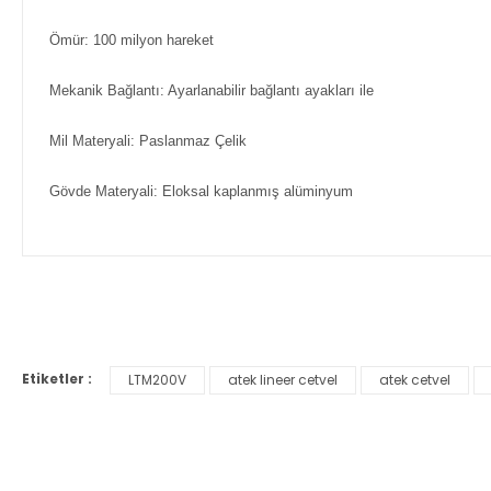
Ömür: 100 milyon hareket
Mekanik Bağlantı: Ayarlanabilir bağlantı ayakları ile
Mil Materyali: Paslanmaz Çelik
Gövde Materyali: Eloksal kaplanmış alüminyum
Bu ürünün fiyat bilgisi, resim, ürün açıklamalarında ve diğer ko
Görüş ve önerileriniz için teşekkür ederiz.
Etiketler :
LTM200V
atek lineer cetvel
atek cetvel
Ürün resmi kalitesiz, bozuk veya görüntülenemiyor.
Ürün açıklamasında eksik bilgiler bulunuyor.
Ürün bilgilerinde hatalar bulunuyor.