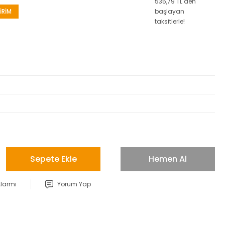
535,79 TL den
İRİM
başlayan
taksitlerle!
Sepete Ekle
Hemen Al
Alarmı
Yorum Yap