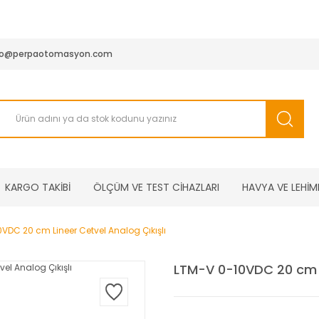
950 TL ve Üstü Tüm Siparişlerinizde KARGO BEDAVA ( HepsiJET
fo@perpaotomasyon.com
KARGO TAKİBİ
ÖLÇÜM VE TEST CİHAZLARI
HAVYA VE LEHİM
VDC 20 cm Lineer Cetvel Analog Çıkışlı
LTM-V 0-10VDC 20 cm Li