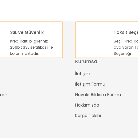
SSL ve Güvenlik
Taksit Seç
Kredi kartı bilgileriniz
Seçili kredi k
256bit SSL sertifikası ile
aya varan Ta
Gönder
korunmaktadır.
Seçeneği
Kurumsal
İletişim
İletişim Formu
ttum
Havale Bildirim Formu
Hakkımızda
Kargo Takibi