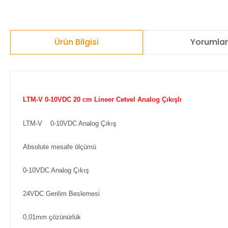
Ürün Bilgisi
Yorumla
LTM-V 0-10VDC 20 cm Lineer Cetvel Analog Çıkışlı
LTM-V 0-10VDC Analog Çıkış
Absolute mesafe ölçümü
0-10VDC Analog Çıkış
24VDC Gerilim Beslemesi
0,01mm çözünürlük