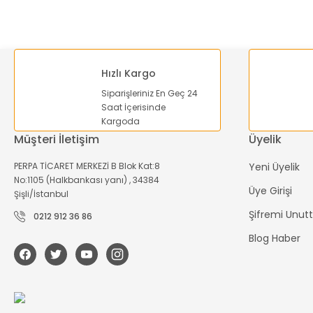
Ürün fiyatı diğer sitelerden daha pahalı.
Bu ürüne benzer farklı alternatifler olmalı.
Hızlı Kargo
Siparişleriniz En Geç 24
Saat İçerisinde
Kargoda
Müşteri İletişim
Üyelik
PERPA TİCARET MERKEZİ B Blok Kat:8
Yeni Üyelik
No:1105 (Halkbankası yanı) , 34384
Üye Girişi
Şişli/İstanbul
Şifremi Unu
0212 912 36 86
Blog Haber