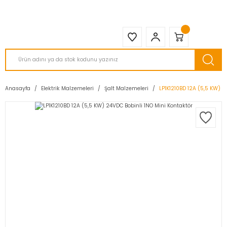
2950 TL ve Üstü Tüm Siparişlerinizde KARGO BEDAVA ( HepsiJET )
Anasayfa
Elektrik Malzemeleri
Şalt Malzemeleri
LP1K1210BD 12A (5,5 KW) 2