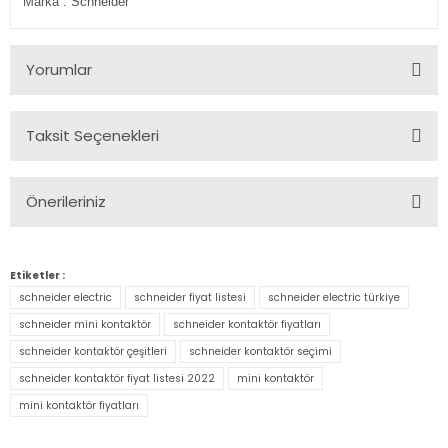
Marka
: Schneider
Yorumlar
Taksit Seçenekleri
Bu ürüne ilk yorumu siz yapın!
Önerileriniz
Yorum Yaz
Bu ürünün fiyat bilgisi, resim, ürün açıklamalarında ve diğer
konularda yetersiz gördüğünüz noktaları öneri formunu
Etiketler :
kullanarak tarafımıza iletebilirsiniz.
schneider electric
schneider fiyat listesi
schneider electric türkiye
Görüş ve önerileriniz için teşekkür ederiz.
schneider mini kontaktör
schneider kontaktör fiyatları
schneider kontaktör çeşitleri
schneider kontaktör seçimi
Ürün resmi kalitesiz, bozuk veya görüntülenemiyor.
schneider kontaktör fiyat listesi 2022
mini kontaktör
Ürün açıklamasında eksik bilgiler bulunuyor.
mini kontaktör fiyatları
Ürün bilgilerinde hatalar bulunuyor.