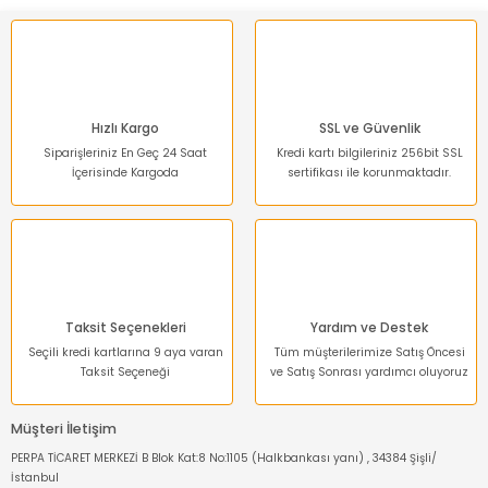
Ürün fiyatı diğer sitelerden daha pahalı.
Bu ürüne benzer farklı alternatifler olmalı.
Hızlı Kargo
SSL ve Güvenlik
Siparişleriniz En Geç 24 Saat
Kredi kartı bilgileriniz 256bit SSL
İçerisinde Kargoda
sertifikası ile korunmaktadır.
Gönder
Taksit Seçenekleri
Yardım ve Destek
Seçili kredi kartlarına 9 aya varan
Tüm müşterilerimize Satış Öncesi
Taksit Seçeneği
ve Satış Sonrası yardımcı oluyoruz
Müşteri İletişim
PERPA TİCARET MERKEZİ B Blok Kat:8 No:1105 (Halkbankası yanı) , 34384 Şişli/
İstanbul