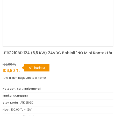
LP1K1210BD 12A (5,5 KW) 24VDC Bobinli 1NO Mini Kontaktör
120,00 TL
%11 İNDİRİM
106,80 TL
11,45 TL den başlayan taksitlerle!
Kategori
Şalt Malzemeleri
Marka
SCHNEIDER
Stok Kodu
LP1K1210BD
Fiyat
100,00 TL + KDV