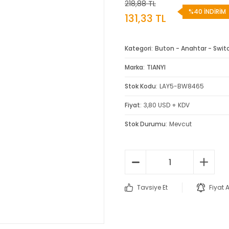
218,88 TL
%40 İNDİRİM
131,33 TL
Kategori
Buton - Anahtar - Swit
Marka
TIANYI
Stok Kodu
LAY5-BW8465
Fiyat
3,80 USD + KDV
Stok Durumu
Mevcut
Tavsiye Et
Fiyat 