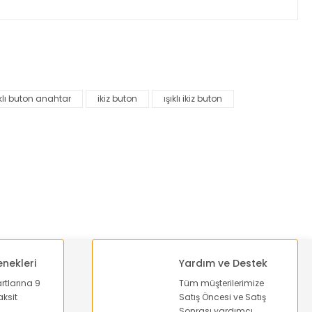
za iletebilirsiniz.
ıklı buton anahtar
ikiz buton
ışıklı ikiz buton
enekleri
Yardım ve Destek
artlarına 9
Tüm müşterilerimize
ksit
Satış Öncesi ve Satış
Sonrası yardımcı