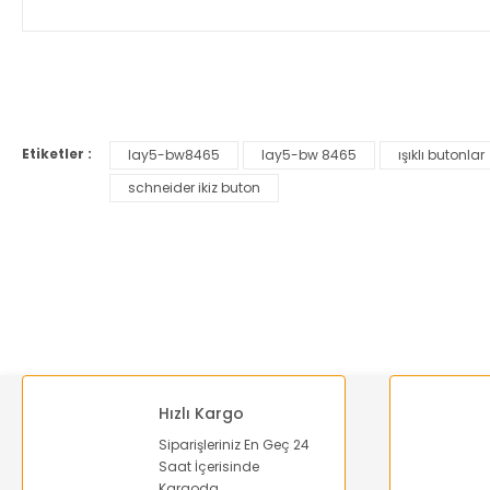
Bu ürünün fiyat bilgisi, resim, ürün açıklamalarında ve diğer ko
Görüş ve önerileriniz için teşekkür ederiz.
Etiketler :
lay5-bw8465
lay5-bw 8465
ışıklı butonlar
Ürün resmi kalitesiz, bozuk veya görüntülenemiyor.
schneider ikiz buton
Ürün açıklamasında eksik bilgiler bulunuyor.
Ürün bilgilerinde hatalar bulunuyor.
Ürün fiyatı diğer sitelerden daha pahalı.
Bu ürüne benzer farklı alternatifler olmalı.
Hızlı Kargo
Siparişleriniz En Geç 24
Saat İçerisinde
Kargoda