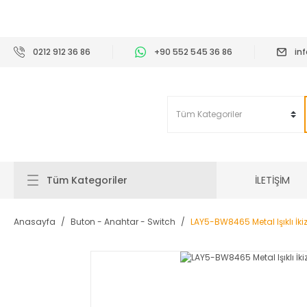
2
0212 912 36 86
+90 552 545 36 86
in
İLETİŞİM
Tüm Kategoriler
Anasayfa
Buton - Anahtar - Switch
LAY5-BW8465 Metal Işıklı İki