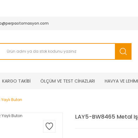
950 TL ve Üstü Tüm Siparişlerinizde KARGO BEDAVA ( HepsiJET
fo@perpaotomasyon.com
KARGO TAKİBİ
ÖLÇÜM VE TEST CİHAZLARI
HAVYA VE LEHİM
z Yaylı Buton
LAY5-BW8465 Metal Işıkl