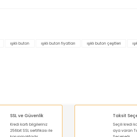
nularda yetersiz gördüğünüz noktaları öneri formunu kullanarak tarafımı
Bu ürüne ilk yorumu siz yapın!
ışıklı buton
ışıklı buton fiyatları
ışıklı buton çeşitleri
ış
Yorum Yaz
SSL ve Güvenlik
Taksit Seç
Kredi kartı bilgileriniz
Seçili kredi k
Gönder
256bit SSL sertifikası ile
aya varan Ta
korunmaktadır.
Seçeneği