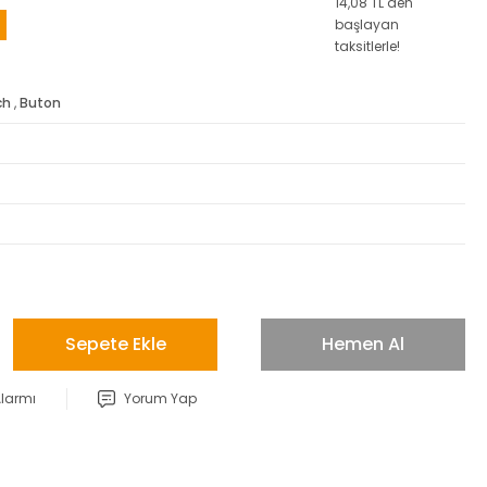
14,08 TL den
başlayan
taksitlerle!
ch
,
Buton
Sepete Ekle
Hemen Al
Alarmı
Yorum Yap