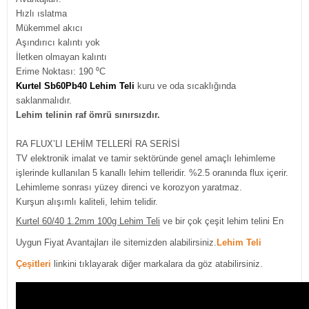
Hızlı ıslatma
Mükemmel akıcı
Aşındırıcı kalıntı yok
İletken olmayan kalıntı
Erime Noktası: 190 ⁰C
Kurtel Sb60Pb40 Lehim Teli
kuru ve oda sıcaklığında
saklanmalıdır.
Lehim telinin raf ömrü sınırsızdır.
RA FLUX’LI LEHİM TELLERİ RA SERİSİ
TV elektronik imalat ve tamir sektöründe genel amaçlı lehimleme
işlerinde kullanılan 5 kanallı lehim telleridir. %2.5 oranında flux içerir.
Lehimleme sonrası yüzey direnci ve korozyon yaratmaz.
Kurşun alışımlı kaliteli, lehim telidir.
Kurtel 60/40 1.2mm 100g Lehim Teli
ve bir çok çeşit lehim telini En
Uygun Fiyat Avantajları ile sitemizden alabilirsiniz.
Lehim Teli
Çeşitleri
linkini tıklayarak diğer markalara da göz atabilirsiniz.