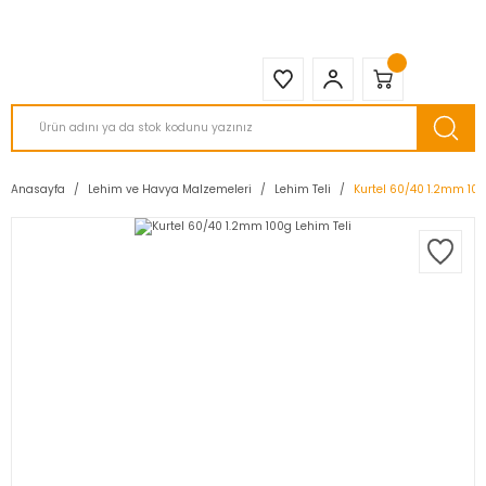
2950 TL ve Üstü Tüm Siparişlerinizde KARGO BEDAVA ( HepsiJET )
Anasayfa
Lehim ve Havya Malzemeleri
Lehim Teli
Kurtel 60/40 1.2mm 100