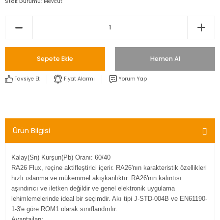
Stok Durumu
Mevcut
Sepete Ekle
Hemen Al
Tavsiye Et
Fiyat Alarmı
Yorum Yap
Ürün Bilgisi
Kalay(Sn) Kurşun(Pb) Oranı: 60/40
RA26 Flux, reçine aktifleştirici içerir. RA26'nın karakteristik özellikleri
hızlı ıslanma ve mükemmel akışkanlıktır. RA26'nın kalıntısı
aşındırıcı ve iletken değildir ve genel elektronik uygulama
lehimlemelerinde ideal bir seçimdir. Akı tipi J-STD-004B ve EN61190-
1-3'e göre ROM1 olarak sınıflandırılır.
Avantajları: