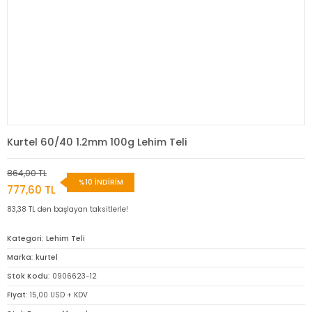
Kurtel 60/40 1.2mm 100g Lehim Teli
864,00 TL
%10 İNDİRİM
777,60 TL
83,38 TL den başlayan taksitlerle!
Kategori
Lehim Teli
Marka
kurtel
Stok Kodu
0906623-12
Fiyat
15,00 USD + KDV