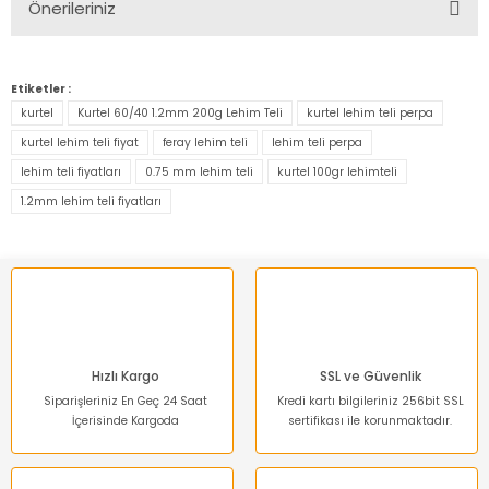
Önerileriniz
Yorum Yaz
Bu ürünün fiyat bilgisi, resim, ürün açıklamalarında ve diğer
konularda yetersiz gördüğünüz noktaları öneri formunu
Etiketler :
kullanarak tarafımıza iletebilirsiniz.
kurtel
Kurtel 60/40 1.2mm 200g Lehim Teli
kurtel lehim teli perpa
Görüş ve önerileriniz için teşekkür ederiz.
kurtel lehim teli fiyat
feray lehim teli
lehim teli perpa
lehim teli fiyatları
0.75 mm lehim teli
kurtel 100gr lehimteli
Ürün resmi kalitesiz, bozuk veya görüntülenemiyor.
1.2mm lehim teli fiyatları
Ürün açıklamasında eksik bilgiler bulunuyor.
Ürün bilgilerinde hatalar bulunuyor.
Ürün fiyatı diğer sitelerden daha pahalı.
Bu ürüne benzer farklı alternatifler olmalı.
Hızlı Kargo
SSL ve Güvenlik
Siparişleriniz En Geç 24 Saat
Kredi kartı bilgileriniz 256bit SSL
İçerisinde Kargoda
sertifikası ile korunmaktadır.
Gönder