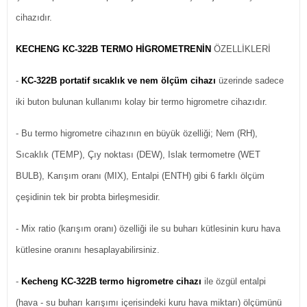
cihazıdır.
KECHENG KC-322B TERMO HİGROMETRENİN
ÖZELLİKLERİ
-
KC-322B portatif sıcaklık ve nem ölçüm cihazı
üzerinde sadece
iki buton bulunan kullanımı kolay bir termo higrometre cihazıdır.
- Bu termo higrometre cihazının en büyük özelliği; Nem (RH),
Sıcaklık (TEMP), Çıy noktası (DEW), Islak termometre (WET
BULB), Karışım oranı (MIX), Entalpi (ENTH) gibi 6 farklı ölçüm
çeşidinin tek bir probta birleşmesidir.
- Mix ratio (karışım oranı) özelliği ile su buharı kütlesinin kuru hava
kütlesine oranını hesaplayabilirsiniz.
-
Kecheng KC-322B termo higrometre cihazı
ile özgül entalpi
(hava - su buharı karışımı içerisindeki kuru hava miktarı) ölçümünü