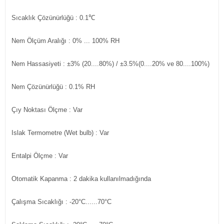
Sıcaklık Çözünürlüğü
: 0.1℃
Nem Ölçüm Aralığı
: 0% ... 100% RH
Nem Hassasiyeti
: ±3% (20....80%) / ±3.5%(0....20% ve 80....100%)
Nem Çözünürlüğü
: 0.1% RH
Çıy Noktası Ölçme
: Var
Islak Termometre (Wet bulb)
: Var
Entalpi Ölçme
: Var
Otomatik Kapanma
: 2 dakika kullanılmadığında
Çalışma Sıcaklığı
: -20°C......70°C