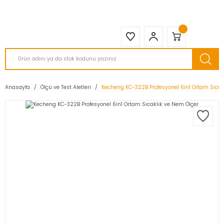
2950 TL ve Üstü Tüm Siparişlerinizde KARGO BEDAVA ( HepsiJET )
Anasayfa
Ölçü ve Test Aletleri
Kecheng KC-322B Profesyonel 6in1 Ortam Sıcak