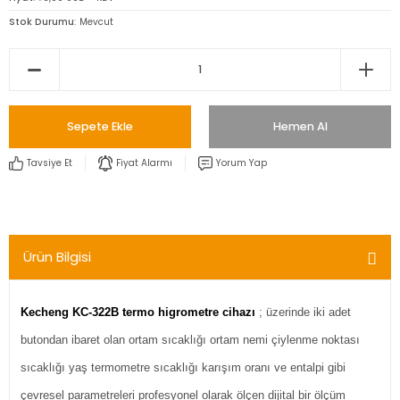
Stok Durumu
Mevcut
Sepete Ekle
Hemen Al
Tavsiye Et
Fiyat Alarmı
Yorum Yap
Ürün Bilgisi
Kecheng KC-322B termo higrometre cihazı
; üzerinde iki adet
butondan ibaret olan ortam sıcaklığı ortam nemi çiylenme noktası
sıcaklığı yaş termometre sıcaklığı karışım oranı ve entalpi gibi
çevresel parametreleri profesyonel olarak ölçen dijital bir ölçüm