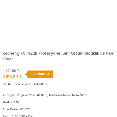
Kecheng KC-322B Profesyonel 6in1 Ortam Sıcaklık ve Nem
Ölçer
4.204,80 TL
%25 İNDİRİM
3.153,60 TL
338,14 TL den başlayan taksitlerle!
Kategori
Ölçü ve Test Aletleri
,
Termometre ve Nem Ölçer
Marka
OEM
Stok Kodu
KC-322B
Fiyat
73,00 USD + KDV