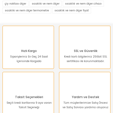
Görüş ve önerileriniz için teşekkür ederiz.
çiy noktası ölçer
sıcaklık ve nem ölçer
sıcaklık ve nem ölçer cihazı
sıcaklık ve nem ölçer termometre
sıcaklık ve nem ölçer fiyat
Ürün resmi kalitesiz, bozuk veya görüntülenemiyor.
Ürün açıklamasında eksik bilgiler bulunuyor.
Ürün bilgilerinde hatalar bulunuyor.
Ürün fiyatı diğer sitelerden daha pahalı.
Bu ürüne benzer farklı alternatifler olmalı.
Hızlı Kargo
SSL ve Güvenlik
Siparişleriniz En Geç 24 Saat
Kredi kartı bilgileriniz 256bit SSL
İçerisinde Kargoda
sertifikası ile korunmaktadır.
Gönder
Taksit Seçenekleri
Yardım ve Destek
Seçili kredi kartlarına 9 aya varan
Tüm müşterilerimize Satış Öncesi
Taksit Seçeneği
ve Satış Sonrası yardımcı oluyoruz