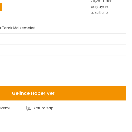
76,28 TL den
başlayan
taksitlerle!
 Tamir Malzemeleri
Gelince Haber Ver
Alarmı
Yorum Yap