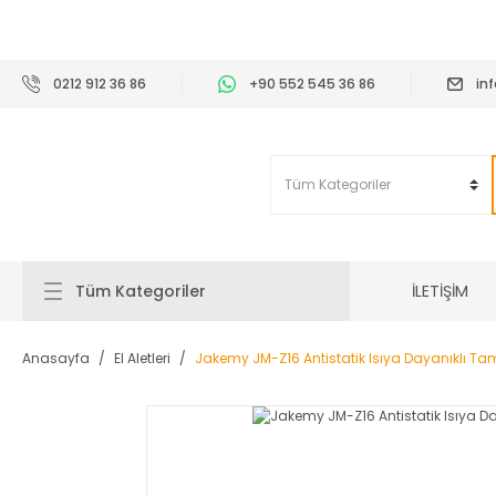
2
0212 912 36 86
+90 552 545 36 86
in
İLETİŞİM
Tüm Kategoriler
Anasayfa
El Aletleri
Jakemy JM-Z16 Antistatik Isıya Dayanıklı Tam