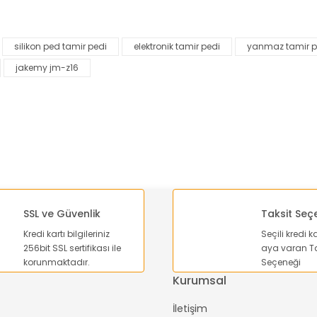
Bu ürüne ilk yorumu siz yapın!
silikon ped tamir pedi
elektronik tamir pedi
yanmaz tamir p
Yorum Yaz
jakemy jm-z16
SSL ve Güvenlik
Taksit Seç
Kredi kartı bilgileriniz
Seçili kredi k
Gönder
256bit SSL sertifikası ile
aya varan Ta
korunmaktadır.
Seçeneği
Kurumsal
İletişim