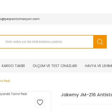
950 TL ve Üstü Tüm Siparişlerinizde KARGO BEDAVA ( HepsiJET
fo@perpaotomasyon.com
KARGO TAKİBİ
ÖLÇÜM VE TEST CİHAZLARI
HAVYA VE LEHİM
ir Pedi
Jakemy JM-Z16 Antistat