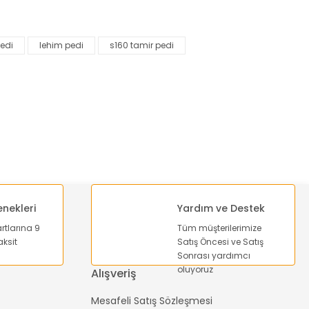
edi
lehim pedi
s160 tamir pedi
enekleri
Yardım ve Destek
artlarına 9
Tüm müşterilerimize
ksit
Satış Öncesi ve Satış
Sonrası yardımcı
oluyoruz
Alışveriş
Mesafeli Satış Sözleşmesi