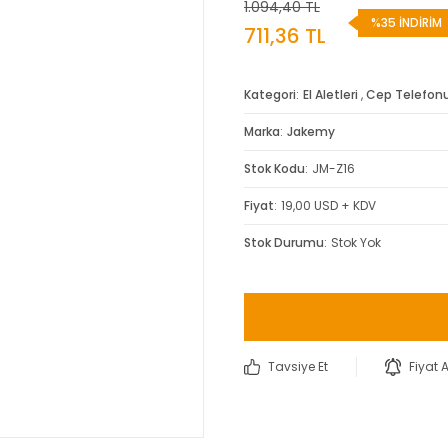
1.094,40 TL
%35 İNDİRİM
711,36 TL
Kategori
El Aletleri
,
Cep Telefonu
Marka
Jakemy
Stok Kodu
JM-Z16
Fiyat
19,00 USD + KDV
Stok Durumu
Stok Yok
Tavsiye Et
Fiyat 