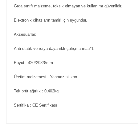
Gıda sınıfı malzeme, toksik olmayan ve kullanımı güvenlidir.
Elektronik cihazların tamiri için uygundur.
Aksesuarlar:
Anti-statik ve ısıya dayanıklı çalışma matı*1
Boyut : 420*298*8mm
Üretim malzemesi : Yanmaz silikon
Tek brüt ağırlık : 0,402kg
Sertifika : CE Sertifikası
Bu ürünün fiyat bilgisi, resim, ürün açıklamalarında ve diğer ko