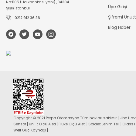
No:1105 (Halkbankası yanı) , 34384
Üye Girişi
Şişli/İstanbul
Şifremi Unu
0212 912 36 86
Blog Haber
Copyright © 2021 Perpa Otomasyon Tüm hakları saklıdır. | Jbc Havy
Sensör | Uni-t Ölçü Aleti | Fluke Ölçü Aleti | Soldex Lehim Teli | Class
Well Güç Kaynağı |