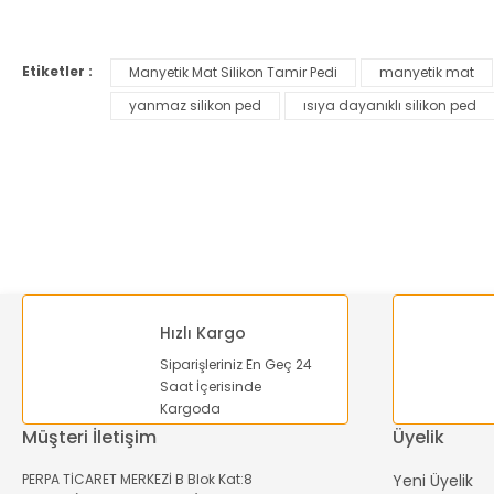
Görüş ve önerileriniz için teşekkür ederiz.
Etiketler :
Manyetik Mat Silikon Tamir Pedi
manyetik mat
Ürün resmi kalitesiz, bozuk veya görüntülenemiyor.
yanmaz silikon ped
ısıya dayanıklı silikon ped
Ürün açıklamasında eksik bilgiler bulunuyor.
Ürün bilgilerinde hatalar bulunuyor.
Ürün fiyatı diğer sitelerden daha pahalı.
Bu ürüne benzer farklı alternatifler olmalı.
Hızlı Kargo
Siparişleriniz En Geç 24
Saat İçerisinde
Kargoda
Müşteri İletişim
Üyelik
PERPA TİCARET MERKEZİ B Blok Kat:8
Yeni Üyelik