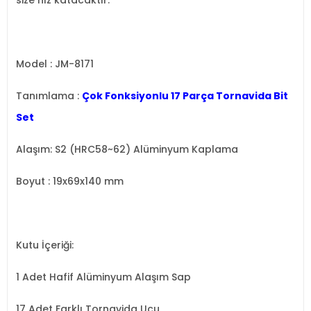
size hız katacaktır.
Model : JM-8171
Tanımlama :
Çok Fonksiyonlu 17 Parça Tornavida Bit
Set
Alaşım: S2 (HRC58~62) Alüminyum Kaplama
Boyut : 19x69x140 mm
Kutu İçeriği:
1 Adet Hafif Alüminyum Alaşım Sap
17 Adet Farklı Tornavida Ucu