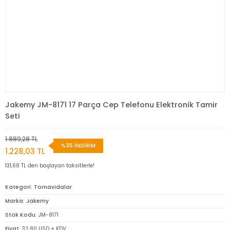
Jakemy JM-8171 17 Parça Cep Telefonu Elektronik Tamir
Seti
1.889,28 TL
%35 İNDİRİM
1.228,03 TL
131,68 TL den başlayan taksitlerle!
Kategori
Tornavidalar
Marka
Jakemy
Stok Kodu
JM-8171
Fiyat
32,80 USD + KDV