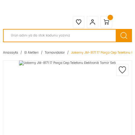
2950 TL ve Üstü Tüm Siparişlerinizde KARGO BEDAVA ( HepsiJET )
Anasayfa
El Aletleri
Tornavidalar
Jakemy JM-8171 17 Parça Cep Telefonu Ele