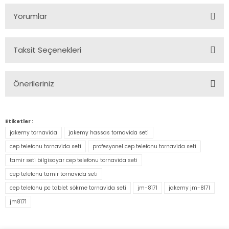
Yorumlar
Taksit Seçenekleri
Bu ürüne ilk yorumu siz yapın!
Önerileriniz
Yorum Yaz
Bu ürünün fiyat bilgisi, resim, ürün açıklamalarında ve diğer
konularda yetersiz gördüğünüz noktaları öneri formunu
Etiketler :
kullanarak tarafımıza iletebilirsiniz.
jakemy tornavida
jakemy hassas tornavida seti
Görüş ve önerileriniz için teşekkür ederiz.
cep telefonu tornavida seti
profesyonel cep telefonu tornavida seti
tamir seti bilgisayar cep telefonu tornavida seti
Ürün resmi kalitesiz, bozuk veya görüntülenemiyor.
cep telefonu tamir tornavida seti
Ürün açıklamasında eksik bilgiler bulunuyor.
cep telefonu pc tablet sökme tornavida seti
jm-8171
jakemy jm-8171
Ürün bilgilerinde hatalar bulunuyor.
jm8171
Ürün fiyatı diğer sitelerden daha pahalı.
Bu ürüne benzer farklı alternatifler olmalı.