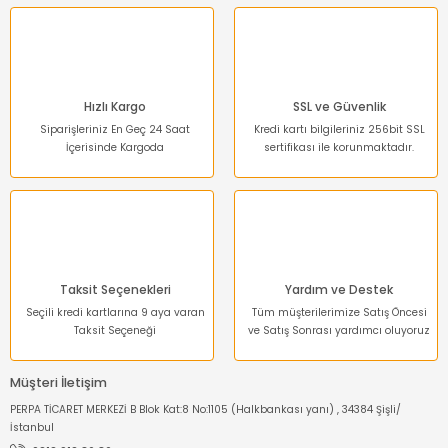
Hızlı Kargo
SSL ve Güvenlik
Gönder
Siparişleriniz En Geç 24 Saat
Kredi kartı bilgileriniz 256bit SSL
İçerisinde Kargoda
sertifikası ile korunmaktadır.
Taksit Seçenekleri
Yardım ve Destek
Seçili kredi kartlarına 9 aya varan
Tüm müşterilerimize Satış Öncesi
Taksit Seçeneği
ve Satış Sonrası yardımcı oluyoruz
Müşteri İletişim
PERPA TİCARET MERKEZİ B Blok Kat:8 No:1105 (Halkbankası yanı) , 34384 Şişli/
İstanbul