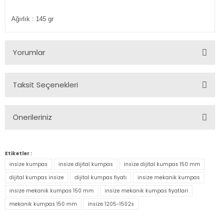
Ağırlık
: 145 gr
Yorumlar
Taksit Seçenekleri
Bu ürüne ilk yorumu siz yapın!
Önerileriniz
Yorum Yaz
Bu ürünün fiyat bilgisi, resim, ürün açıklamalarında ve diğer
konularda yetersiz gördüğünüz noktaları öneri formunu
Etiketler :
kullanarak tarafımıza iletebilirsiniz.
insize kumpas
insize dijital kumpas
insize dijital kumpas 150 mm
Görüş ve önerileriniz için teşekkür ederiz.
dijital kumpas insize
dijital kumpas fiyatı
insize mekanik kumpas
insize mekanik kumpas 150 mm
insize mekanik kumpas fiyatlari
Ürün resmi kalitesiz, bozuk veya görüntülenemiyor.
mekanik kumpas 150 mm
insize 1205-1502s
Ürün açıklamasında eksik bilgiler bulunuyor.