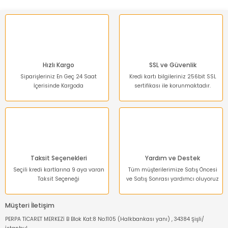
Ürün bilgilerinde hatalar bulunuyor.
Ürün fiyatı diğer sitelerden daha pahalı.
Bu ürüne benzer farklı alternatifler olmalı.
Hızlı Kargo
SSL ve Güvenlik
Siparişleriniz En Geç 24 Saat
Kredi kartı bilgileriniz 256bit SSL
İçerisinde Kargoda
sertifikası ile korunmaktadır.
Gönder
Taksit Seçenekleri
Yardım ve Destek
Seçili kredi kartlarına 9 aya varan
Tüm müşterilerimize Satış Öncesi
Taksit Seçeneği
ve Satış Sonrası yardımcı oluyoruz
Müşteri İletişim
PERPA TİCARET MERKEZİ B Blok Kat:8 No:1105 (Halkbankası yanı) , 34384 Şişli/