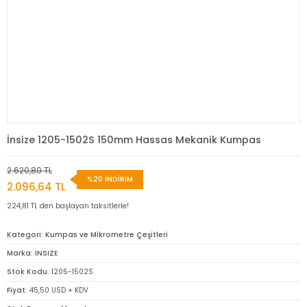
İnsize 1205-1502S 150mm Hassas Mekanik Kumpas
2.620,80 TL
%20 İNDİRİM
2.096,64 TL
224,81 TL den başlayan taksitlerle!
Kategori
Kumpas ve Mikrometre Çeşitleri
Marka
INSIZE
Stok Kodu
1205-1502S
Fiyat
45,50 USD + KDV