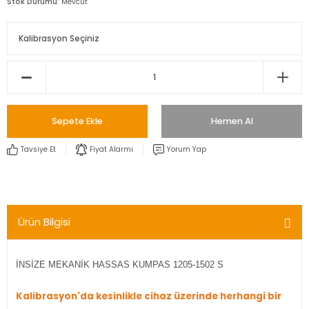
Stok Durumu
Mevcut
Sepete Ekle
Hemen Al
Tavsiye Et
Fiyat Alarmı
Yorum Yap
Ürün Bilgisi
İNSİZE MEKANİK HASSAS KUMPAS 1205-1502 S
Kalibrasyon'da kesinlikle cihaz üzerinde herhangi bir