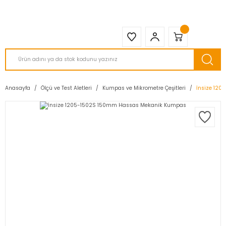
2950 TL ve Üstü Tüm Siparişlerinizde KARGO BEDAVA ( HepsiJET )
Anasayfa
Ölçü ve Test Aletleri
Kumpas ve Mikrometre Çeşitleri
İnsize 12