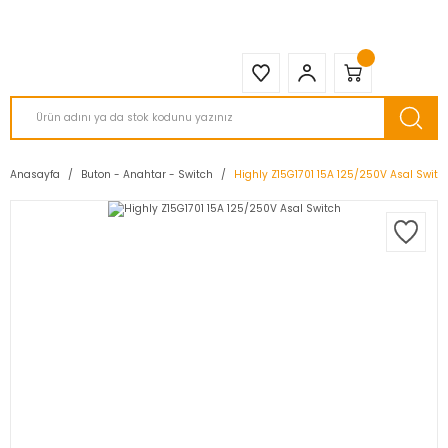
2950 TL ve Üstü Tüm Siparişlerinizde KARGO BEDAVA ( HepsiJET )
Anasayfa
Buton - Anahtar - Switch
Highly Z15G1701 15A 125/250V Asal Switc