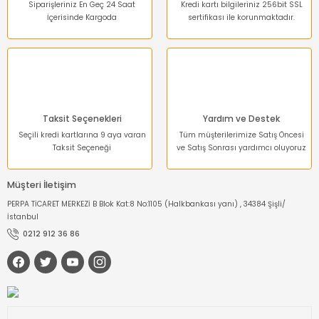
Siparişleriniz En Geç 24 Saat
Kredi kartı bilgileriniz 256bit SSL
İçerisinde Kargoda
sertifikası ile korunmaktadır.
Gönder
Taksit Seçenekleri
Yardım ve Destek
Seçili kredi kartlarına 9 aya varan
Tüm müşterilerimize Satış Öncesi
Taksit Seçeneği
ve Satış Sonrası yardımcı oluyoruz
Müşteri İletişim
PERPA TİCARET MERKEZİ B Blok Kat:8 No:1105 (Halkbankası yanı) , 34384 Şişli/
İstanbul
0212 912 36 86