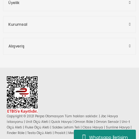
Üyelik
Kurumsal
Alışveriş
Copyright © 2021 Perpa Otomasyon Tüm hakları saklıdır. | Jbc Havya
İstasyonu | Unit Ölçü Aleti | Quick Havya | Omron Röle | Omron Sensör | Uni-t
Ölçü Aleti | Fluke Ölçü Aleti | Soldex Lehim Teli | Class Havya | Sunline Havya |
Finder Röle | Testo Ölçü Aleti | Proskit | Mean Well Güç Kaynağı |
Whatsapp İletişim