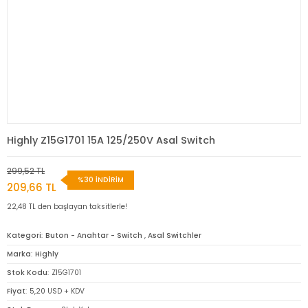
Highly Z15G1701 15A 125/250V Asal Switch
299,52 TL
%30 İNDİRİM
209,66 TL
22,48 TL den başlayan taksitlerle!
Kategori
Buton - Anahtar - Switch
,
Asal Switchler
Marka
Highly
Stok Kodu
Z15G1701
Fiyat
5,20 USD + KDV