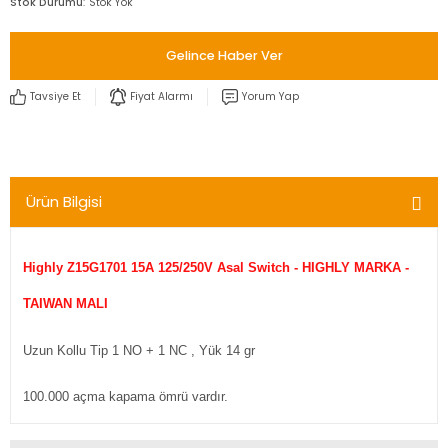
Stok Durumu
Stok Yok
Gelince Haber Ver
Tavsiye Et
Fiyat Alarmı
Yorum Yap
Ürün Bilgisi
Highly Z15G1701 15A 125/250V Asal Switch - HIGHLY MARKA -
TAIWAN MALI
Uzun Kollu Tip 1 NO + 1 NC , Yük 14 gr
100.000 açma kapama ömrü vardır.