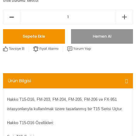
Stok Durumu
Mevcut
Sepete Ekle
Hemen Al
Tavsiye Et
Fiyat Alarmı
Yorum Yap
Ürün Bilgisi
Hakko T15-D16, FM-203, FM-204, FM-205, FM-206 ve FX-951
istasyonlarıyla kullanılmak üzere tasarlanmış bir T15 Serisi Uçtur.
Hakko T15-D16 Özellikleri: