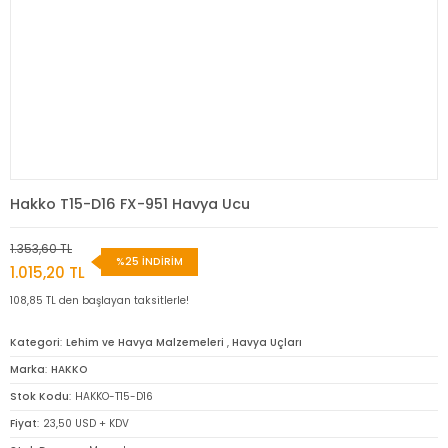
Hakko T15-D16 FX-951 Havya Ucu
1.353,60 TL
%25 İNDİRİM
1.015,20 TL
108,85 TL den başlayan taksitlerle!
Kategori
Lehim ve Havya Malzemeleri
,
Havya Uçları
Marka
HAKKO
Stok Kodu
HAKKO-T15-D16
Fiyat
23,50 USD + KDV