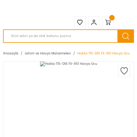
2950 TL ve Üstü Tüm Siparişlerinizde KARGO BEDAVA ( HepsiJET )
Anasayfa
Lehim ve Havya Malzemeleri
Hakko T15-D16 FX-951 Havya Ucu