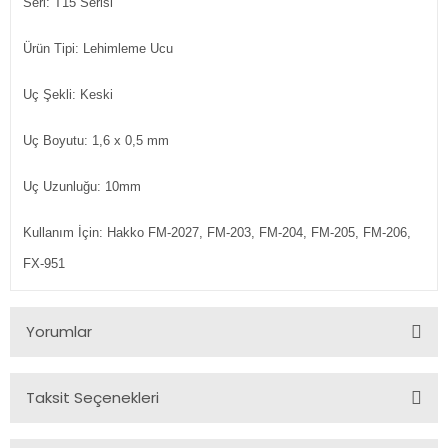
Seri: T15 Serisi
Ürün Tipi: Lehimleme Ucu
Uç Şekli: Keski
Uç Boyutu: 1,6 x 0,5 mm
Uç Uzunluğu: 10mm
Kullanım İçin: Hakko FM-2027, FM-203, FM-204, FM-205, FM-206,
FX-951
Yorumlar
Taksit Seçenekleri
Bu ürüne ilk yorumu siz yapın!