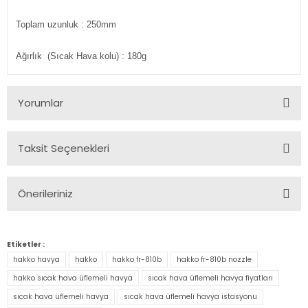
Toplam uzunluk : 250mm
Ağırlık
(Sıcak Hava kolu) : 180g
Yorumlar
Taksit Seçenekleri
Bu ürüne ilk yorumu siz yapın!
Önerileriniz
Yorum Yaz
Bu ürünün fiyat bilgisi, resim, ürün açıklamalarında ve diğer
konularda yetersiz gördüğünüz noktaları öneri formunu
Etiketler :
kullanarak tarafımıza iletebilirsiniz.
hakko havya
hakko
hakko fr-810b
hakko fr-810b nozzle
Görüş ve önerileriniz için teşekkür ederiz.
hakko sıcak hava üflemeli havya
sıcak hava üflemeli havya fiyatları
sıcak hava üflemeli havya
sıcak hava üflemeli havya istasyonu
Ürün resmi kalitesiz, bozuk veya görüntülenemiyor.