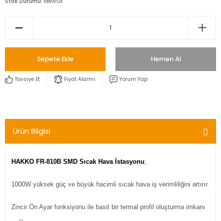
Stok Durumu
Mevcut
Sepete Ekle
Hemen Al
Tavsiye Et
Fiyat Alarmı
Yorum Yap
Ürün Bilgisi
HAKKO FR-810B SMD Sıcak Hava İstasyonu
;
1000W yüksek güç ve büyük hacimli sıcak hava iş verimliliğini artırır.
Zincir Ön Ayar fonksiyonu ile basit bir termal profil oluşturma imkanı