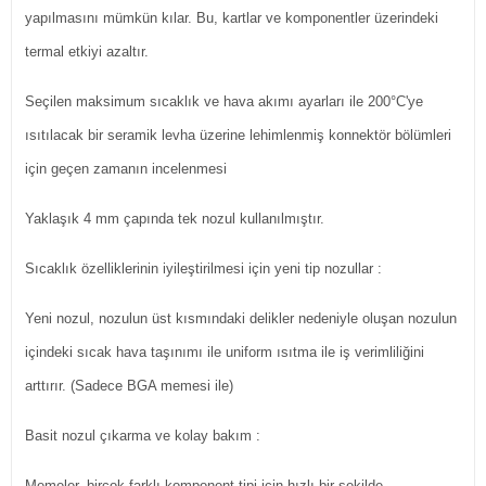
yapılmasını mümkün kılar. Bu, kartlar ve komponentler üzerindeki
termal etkiyi azaltır.
Seçilen maksimum sıcaklık ve hava akımı ayarları ile 200°C'ye
ısıtılacak bir seramik levha üzerine lehimlenmiş konnektör bölümleri
için geçen zamanın incelenmesi
Yaklaşık 4 mm çapında tek nozul kullanılmıştır.
Sıcaklık özelliklerinin iyileştirilmesi için yeni tip nozullar :
Yeni nozul, nozulun üst kısmındaki delikler nedeniyle oluşan nozulun
içindeki sıcak hava taşınımı ile uniform ısıtma ile iş verimliliğini
arttırır. (Sadece BGA memesi ile)
Basit nozul çıkarma ve kolay bakım :
Memeler, birçok farklı komponent tipi için hızlı bir şekilde