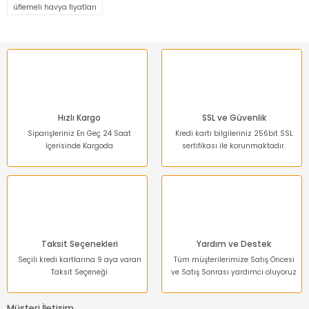
üflemeli havya fiyatları
Ürün açıklamasında eksik bilgiler bulunuyor.
Ürün bilgilerinde hatalar bulunuyor.
Ürün fiyatı diğer sitelerden daha pahalı.
Bu ürüne benzer farklı alternatifler olmalı.
Hızlı Kargo
SSL ve Güvenlik
Siparişleriniz En Geç 24 Saat
Kredi kartı bilgileriniz 256bit SSL
İçerisinde Kargoda
sertifikası ile korunmaktadır.
Gönder
Taksit Seçenekleri
Yardım ve Destek
Seçili kredi kartlarına 9 aya varan
Tüm müşterilerimize Satış Öncesi
Taksit Seçeneği
ve Satış Sonrası yardımcı oluyoruz
Müşteri İletişim