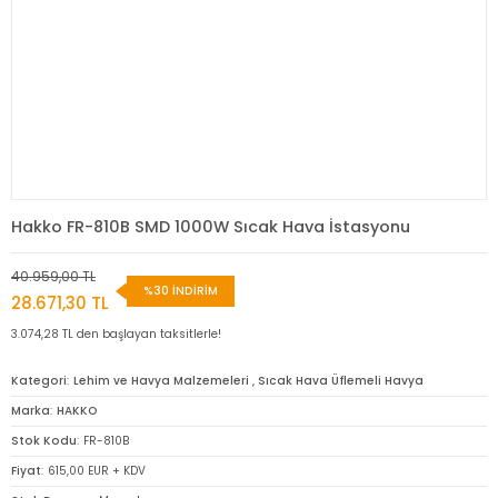
Hakko FR-810B SMD 1000W Sıcak Hava İstasyonu
40.959,00 TL
%30 İNDİRİM
28.671,30 TL
3.074,28 TL den başlayan taksitlerle!
Kategori
Lehim ve Havya Malzemeleri
,
Sıcak Hava Üflemeli Havya
Marka
HAKKO
Stok Kodu
FR-810B
Fiyat
615,00 EUR + KDV