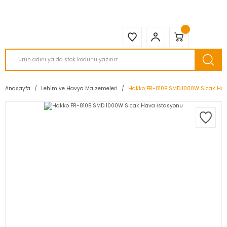
2950 TL ve Üstü Tüm Siparişlerinizde KARGO BEDAVA ( HepsiJET )
Anasayfa
Lehim ve Havya Malzemeleri
Hakko FR-810B SMD 1000W Sıcak Hav