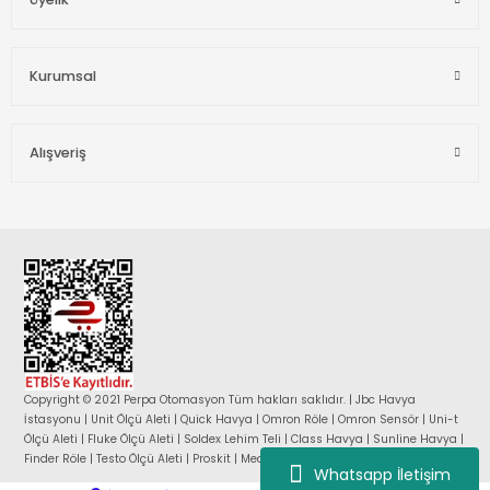
Kurumsal
Alışveriş
Copyright © 2021 Perpa Otomasyon Tüm hakları saklıdır. | Jbc Havya
İstasyonu | Unit Ölçü Aleti | Quick Havya | Omron Röle | Omron Sensör | Uni-t
Ölçü Aleti | Fluke Ölçü Aleti | Soldex Lehim Teli | Class Havya | Sunline Havya |
Finder Röle | Testo Ölçü Aleti | Proskit | Mean Well Güç Kaynağı |
Whatsapp İletişim