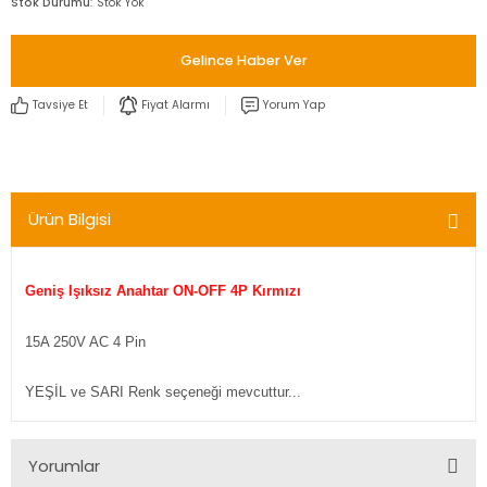
Stok Durumu
Stok Yok
Gelince Haber Ver
Tavsiye Et
Fiyat Alarmı
Yorum Yap
Ürün Bilgisi
Geniş Işıksız Anahtar ON-OFF 4P Kırmızı
15A 250V AC 4 Pin
YEŞİL ve SARI Renk seçeneği mevcuttur...
Yorumlar