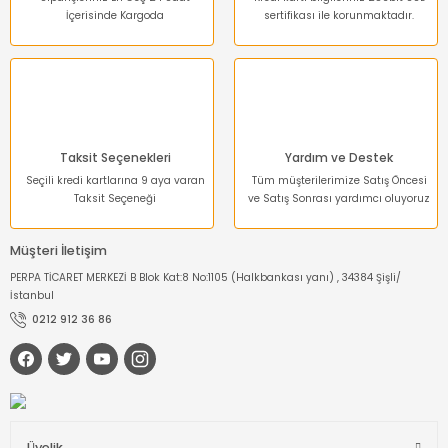
İçerisinde Kargoda
sertifikası ile korunmaktadır.
Gönder
Taksit Seçenekleri
Yardım ve Destek
Seçili kredi kartlarına 9 aya varan
Tüm müşterilerimize Satış Öncesi
Taksit Seçeneği
ve Satış Sonrası yardımcı oluyoruz
Müşteri İletişim
PERPA TİCARET MERKEZİ B Blok Kat:8 No:1105 (Halkbankası yanı) , 34384 Şişli/
İstanbul
0212 912 36 86
Üyelik