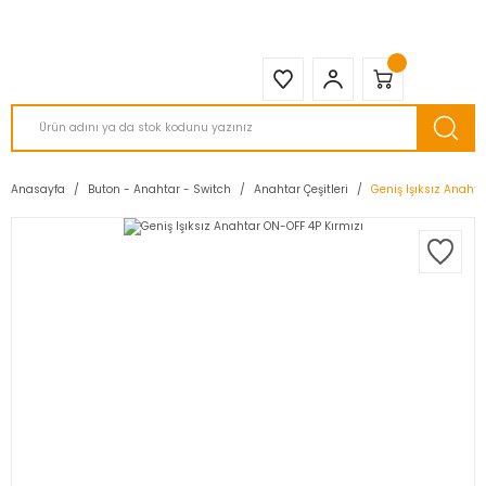
2950 TL ve Üstü Tüm Siparişlerinizde KARGO BEDAVA ( HepsiJET )
Anasayfa
Buton - Anahtar - Switch
Anahtar Çeşitleri
Geniş Işıksız Anahta