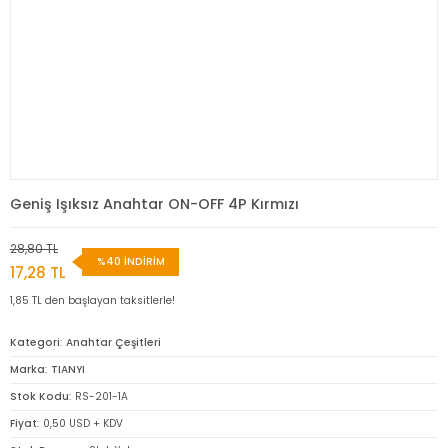
Geniş Işıksız Anahtar ON-OFF 4P Kırmızı
28,80 TL
%40 İNDİRİM
17,28 TL
1,85 TL den başlayan taksitlerle!
Kategori
Anahtar Çeşitleri
Marka
TIANYI
Stok Kodu
RS-201-1A
Fiyat
0,50 USD + KDV